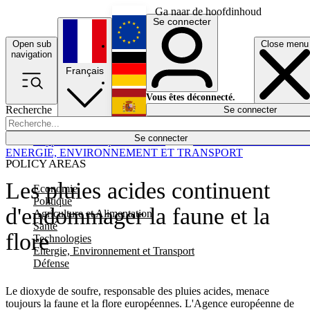
Ga naar de hoofdinhoud
Se connecter
Open sub
Close menu
English
navigation
Français
Deutsch
Vous êtes déconnecté.
Recherche
Se connecter
Español
Lumières éteintes
Se connecter
Rapporteur
Politique
Économie
Newsletters
Evénements
Em
ENERGIE, ENVIRONNEMENT ET TRANSPORT
POLICY AREAS
Les pluies acides continuent
Economie
Politique
d'endommager la faune et la
Agriculture et Alimentation
Santé
flore
Technologies
Energie, Environnement et Transport
Défense
Le dioxyde de soufre, responsable des pluies acides, menace
toujours la faune et la flore européennes. L'Agence européenne de