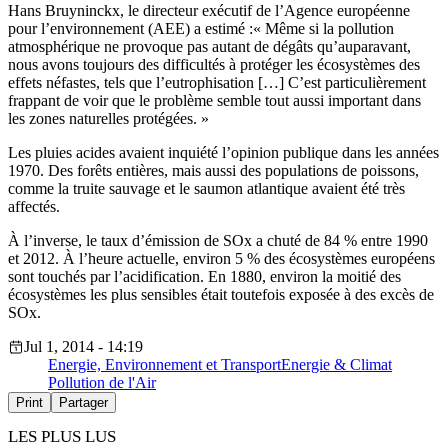
Hans Bruyninckx, le directeur exécutif de l’Agence européenne
pour l’environnement (AEE) a estimé :« Même si la pollution
atmosphérique ne provoque pas autant de dégâts qu’auparavant,
nous avons toujours des difficultés à protéger les écosystèmes des
effets néfastes, tels que l’eutrophisation […] C’est particulièrement
frappant de voir que le problème semble tout aussi important dans
les zones naturelles protégées. »
Les pluies acides avaient inquiété l’opinion publique dans les années
1970. Des forêts entières, mais aussi des populations de poissons,
comme la truite sauvage et le saumon atlantique avaient été très
affectés.
À l’inverse, le taux d’émission de SOx a chuté de 84 % entre 1990
et 2012. À l’heure actuelle, environ 5 % des écosystèmes européens
sont touchés par l’acidification. En 1880, environ la moitié des
écosystèmes les plus sensibles était toutefois exposée à des excès de
SOx.
Jul 1, 2014 - 14:19
Energie, Environnement et Transport
Energie & Climat
Pollution de l'Air
Print
Partager
LES PLUS LUS