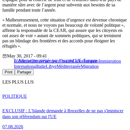
manière sûre avec de l’argent pour subvenir aux besoins de sa
famille pendant toute l’année.
« Malheureusement, cette situation d’urgence est devenue chronique
et normale, et nous ne voyons pas beaucoup de volonté politique »,
affirme la responsable de la CEAR, qui assure que les citoyens en
ont assez de voir « autant de sommets politiques, qui se terminent
pas un blindage des frontières et des accords pour éloigner les
réfugiés ».
May 30, 2017 - 09:41
L’Allemagne piégée par l’accord UE-Turquie
Politique
Chine
crise des réfugiés
Grèce
hotspots
Immigration
International
Italie
Libye
Méditerranée
Migration
Print
Partager
LES PLUS LUS
POLITIQUE
EXCLUSIF : L'Islande demande à Bruxelles de ne pas s'immiscer
dans son référendum sur l'UE
07.08.2026