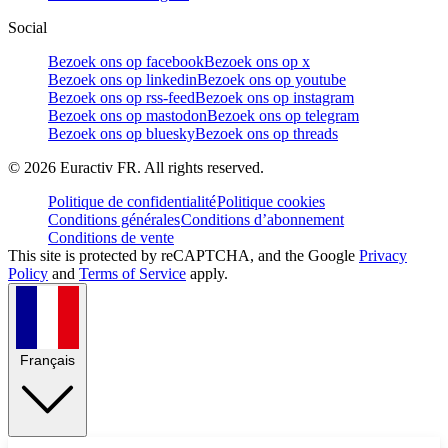
Social
Bezoek ons op facebook
Bezoek ons op x
Bezoek ons op linkedin
Bezoek ons op youtube
Bezoek ons op rss-feed
Bezoek ons op instagram
Bezoek ons op mastodon
Bezoek ons op telegram
Bezoek ons op bluesky
Bezoek ons op threads
©
2026
Euractiv FR. All rights reserved.
Politique de confidentialité
Politique cookies
Conditions générales
Conditions d’abonnement
Conditions de vente
This site is protected by reCAPTCHA, and the Google
Privacy
Policy
and
Terms of Service
apply.
Français