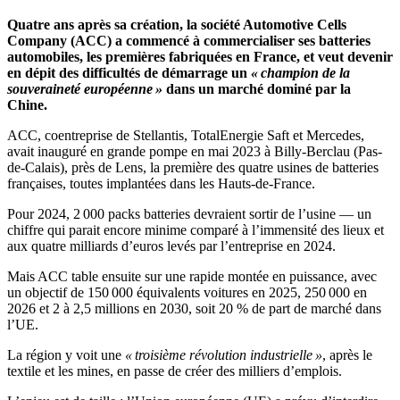
Quatre ans après sa création, la société Automotive Cells
Company (ACC) a commencé à commercialiser ses batteries
automobiles, les premières fabriquées en France, et veut devenir
en dépit des difficultés de démarrage un
« champion de la
souveraineté européenne »
dans un marché dominé par la
Chine.
ACC, coentreprise de Stellantis, TotalEnergie Saft et Mercedes,
avait inauguré en grande pompe en mai 2023 à Billy-Berclau (Pas-
de-Calais), près de Lens, la première des quatre usines de batteries
françaises, toutes implantées dans les Hauts-de-France.
Pour 2024, 2 000 packs batteries devraient sortir de l’usine — un
chiffre qui parait encore minime comparé à l’immensité des lieux et
aux quatre milliards d’euros levés par l’entreprise en 2024.
Mais ACC table ensuite sur une rapide montée en puissance, avec
un objectif de 150 000 équivalents voitures en 2025, 250 000 en
2026 et 2 à 2,5 millions en 2030, soit 20 % de part de marché dans
l’UE.
La région y voit une
« troisième révolution industrielle »
, après le
textile et les mines, en passe de créer des milliers d’emplois.