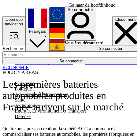
Ga naar de hoofdinhoud
Se connecter
Open sub
Close menu
English
navigation
Français
Deutsch
Vous êtes déconnecté.
Recherche
Se connecter
Español
Lumières éteintes
Se connecter
Rapporteur
Politique
Économie
Newsletters
Evénements
Em
ÉCONOMIE
POLICY AREAS
Les premières batteries
Economie
Politique
automobiles produites en
Agriculture et Alimentation
Santé
France arrivent sur le marché
Technologies
Energie, Environnement et Transport
Défense
Quatre ans après sa création, la société ACC a commencé à
commercialiser ses batteries automobiles, les premières fabriquées en