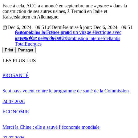
Face à cela, ACC a annoncé en septembre une
« pause »
dans la
construction de ses autres usines, à Termoli en Italie et
Kaiserslautern en Allemagne.
Dec 6, 2024 - 09:51
Dernière mise à jour: Dec 6, 2024 - 09:51
Automobile : la France prend un virage électrique avec
Économie
batteries
Économie
sa première usine de batteries
interdiction des moteurs à combustion interne
Stellantis
TotalEnergies
Print
Partager
LES PLUS LUS
PRO
SANTÉ
Sept pays votent contre le programme de santé de la Commission
24.07.2026
ÉCONOMIE
Merci la Chine : elle a sauvé l’économie mondiale
27.07.2026