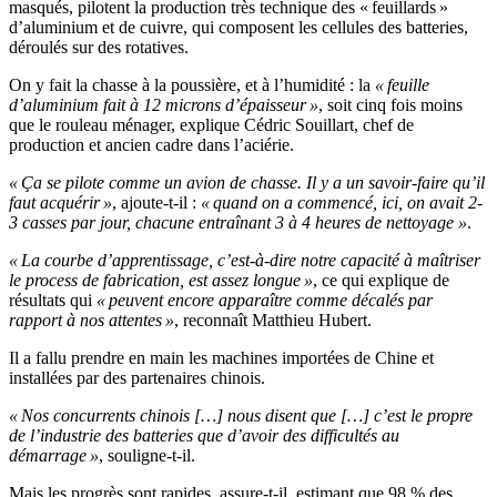
masqués, pilotent la production très technique des « feuillards »
d’aluminium et de cuivre, qui composent les cellules des batteries,
déroulés sur des rotatives.
On y fait la chasse à la poussière, et à l’humidité : la
« feuille
d’aluminium fait à 12 microns d’épaisseur »
, soit cinq fois moins
que le rouleau ménager, explique Cédric Souillart, chef de
production et ancien cadre dans l’aciérie.
« Ça se pilote comme un avion de chasse. Il y a un savoir-faire qu’il
faut acquérir »
, ajoute-t-il :
« quand on a commencé, ici, on avait 2-
3 casses par jour, chacune entraînant 3 à 4 heures de nettoyage »
.
« La courbe d’apprentissage, c’est-à-dire notre capacité à maîtriser
le process de fabrication, est assez longue »
, ce qui explique de
résultats qui
« peuvent encore apparaître comme décalés par
rapport à nos attentes »
, reconnaît Matthieu Hubert.
Il a fallu prendre en main les machines importées de Chine et
installées par des partenaires chinois.
« Nos concurrents chinois […] nous disent que […] c’est le propre
de l’industrie des batteries que d’avoir des difficultés au
démarrage »
, souligne-t-il.
Mais les progrès sont rapides, assure-t-il, estimant que 98 % des