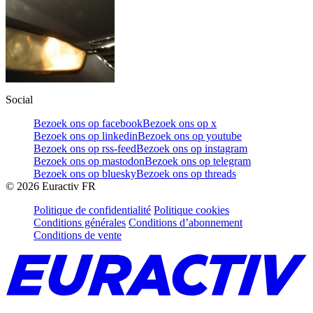
Social
Bezoek ons op facebook
Bezoek ons op x
Bezoek ons op linkedin
Bezoek ons op youtube
Bezoek ons op rss-feed
Bezoek ons op instagram
Bezoek ons op mastodon
Bezoek ons op telegram
Bezoek ons op bluesky
Bezoek ons op threads
©
2026
Euractiv FR
Politique de confidentialité
Politique cookies
Conditions générales
Conditions d’abonnement
Conditions de vente