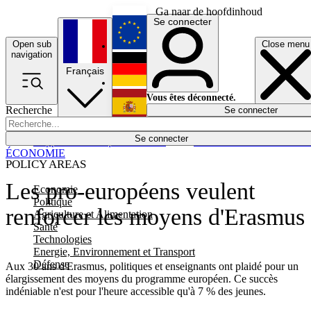
Ga naar de hoofdinhoud
Se connecter
Open sub
Close menu
English
navigation
Français
Deutsch
Vous êtes déconnecté.
Recherche
Se connecter
Español
Lumières éteintes
Se connecter
Rapporteur
Politique
Économie
Newsletters
Evénements
Em
ÉCONOMIE
POLICY AREAS
Les pro-européens veulent
Economie
Politique
renforcer les moyens d'Erasmus
Agriculture et Alimentation
Santé
Technologies
Energie, Environnement et Transport
Défense
Aux 30 ans d'Erasmus, politiques et enseignants ont plaidé pour un
élargissement des moyens du programme européen. Ce succès
indéniable n'est pour l'heure accessible qu'à 7 % des jeunes.