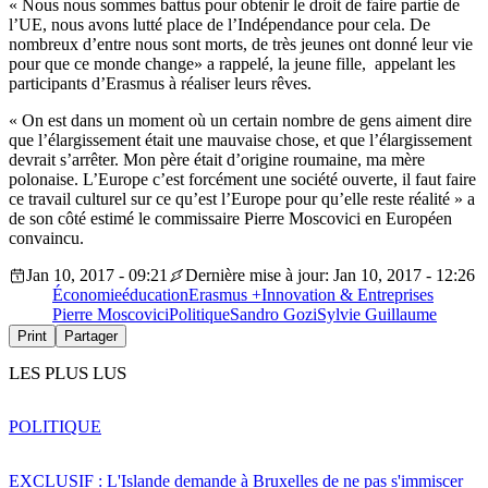
« Nous nous sommes battus pour obtenir le droit de faire partie de
l’UE, nous avons lutté place de l’Indépendance pour cela. De
nombreux d’entre nous sont morts, de très jeunes ont donné leur vie
pour que ce monde change» a rappelé, la jeune fille, appelant les
participants d’Erasmus à réaliser leurs rêves.
« On est dans un moment où un certain nombre de gens aiment dire
que l’élargissement était une mauvaise chose, et que l’élargissement
devrait s’arrêter. Mon père était d’origine roumaine, ma mère
polonaise. L’Europe c’est forcément une société ouverte, il faut faire
ce travail culturel sur ce qu’est l’Europe pour qu’elle reste réalité » a
de son côté estimé le commissaire Pierre Moscovici en Européen
convaincu.
Jan 10, 2017 - 09:21
Dernière mise à jour: Jan 10, 2017 - 12:26
Économie
éducation
Erasmus +
Innovation & Entreprises
Pierre Moscovici
Politique
Sandro Gozi
Sylvie Guillaume
Print
Partager
LES PLUS LUS
POLITIQUE
EXCLUSIF : L'Islande demande à Bruxelles de ne pas s'immiscer