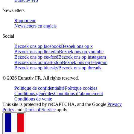
Euractiv Pro
Newsletters
Rapporteur
Newsletters en anglais
Social
Bezoek ons op facebook
Bezoek ons op x
Bezoek ons op linkedin
Bezoek ons op youtube
Bezoek ons op rss-feed
Bezoek ons op instagram
Bezoek ons op mastodon
Bezoek ons op telegram
Bezoek ons op bluesky
Bezoek ons op threads
©
2026
Euractiv FR. All rights reserved.
Politique de confidentialité
Politique cookies
Conditions générales
Conditions d’abonnement
Conditions de vente
This site is protected by reCAPTCHA, and the Google
Privacy
Policy
and
Terms of Service
apply.