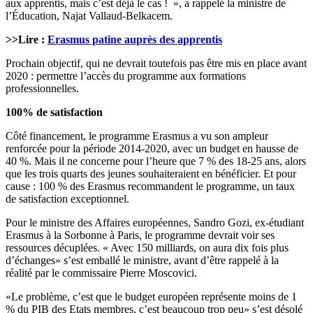
aux apprentis, mais c’est déjà le cas ! », a rappelé la ministre de
l’Éducation, Najat Vallaud-Belkacem.
>>Lire :
Erasmus patine auprès des apprentis
Prochain objectif, qui ne devrait toutefois pas être mis en place avant
2020 : permettre l’accès du programme aux formations
professionnelles.
100% de satisfaction
Côté financement, le programme Erasmus a vu son ampleur
renforcée pour la période 2014-2020, avec un budget en hausse de
40 %. Mais il ne concerne pour l’heure que 7 % des 18-25 ans, alors
que les trois quarts des jeunes souhaiteraient en bénéficier. Et pour
cause : 100 % des Erasmus recommandent le programme, un taux
de satisfaction exceptionnel.
Pour le ministre des Affaires européennes, Sandro Gozi, ex-étudiant
Erasmus à la Sorbonne à Paris, le programme devrait voir ses
ressources décuplées. « Avec 150 milliards, on aura dix fois plus
d’échanges» s’est emballé le ministre, avant d’être rappelé à la
réalité par le commissaire Pierre Moscovici.
«Le problème, c’est que le budget européen représente moins de 1
% du PIB des Etats membres, c’est beaucoup trop peu» s’est désolé