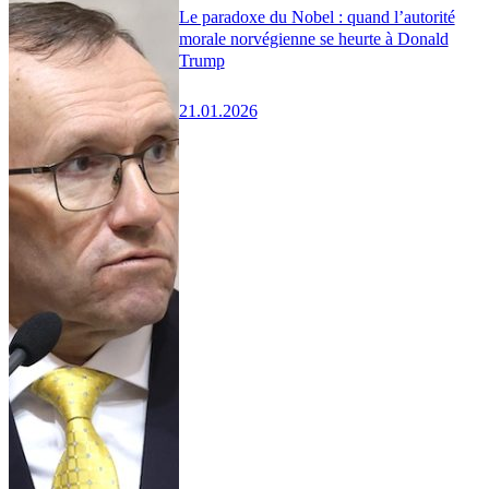
Le paradoxe du Nobel : quand l’autorité
morale norvégienne se heurte à Donald
Trump
21.01.2026