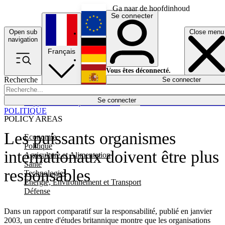
Ga naar de hoofdinhoud
Se connecter
Open sub
Close menu
English
navigation
Français
Deutsch
Vous êtes déconnecté.
Recherche
Se connecter
Español
Lumières éteintes
Se connecter
Rapporteur
Politique
Économie
Newsletters
Evénements
Em
POLITIQUE
POLICY AREAS
Les puissants organismes
Economie
Politique
internationaux doivent être plus
Agriculture et Alimentation
Santé
responsables
Technologies
Energie, Environnement et Transport
Défense
Dans un rapport comparatif sur la responsabilité, publié en janvier
2003, un centre d'études britannique montre que les organisations