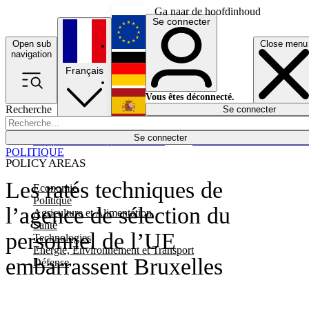
Ga naar de hoofdinhoud
Se connecter
Open sub
Close menu
English
navigation
Français
Deutsch
Vous êtes déconnecté.
Recherche
Se connecter
Español
Lumières éteintes
Se connecter
Rapporteur
Politique
Économie
Newsletters
Evénements
Em
POLITIQUE
POLICY AREAS
Les ratés techniques de
Economie
Politique
l’agence de sélection du
Agriculture et Alimentation
Santé
personnel de l’UE
Technologies
Energie, Environnement et Transport
embarrassent Bruxelles
Défense