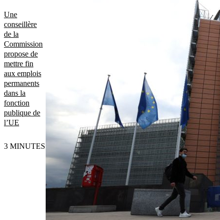
Une
conseillère
de la
Commission
propose de
mettre fin
aux emplois
permanents
dans la
fonction
publique de
l’UE
3 MINUTES