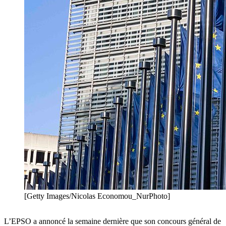
[Getty Images/Nicolas Economou_NurPhoto]
L’EPSO a annoncé la semaine dernière que son concours général de