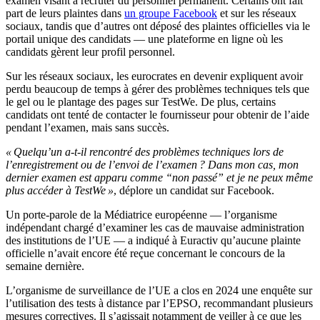
examen visant à recruter du personnel permanent. Certains ont fait
part de leurs plaintes dans
un groupe Facebook
et sur les réseaux
sociaux, tandis que d’autres ont déposé des plaintes officielles via le
portail unique des candidats — une plateforme en ligne où les
candidats gèrent leur profil personnel.
Sur les réseaux sociaux, les eurocrates en devenir expliquent avoir
perdu beaucoup de temps à gérer des problèmes techniques tels que
le gel ou le plantage des pages sur TestWe. De plus, certains
candidats ont tenté de contacter le fournisseur pour obtenir de l’aide
pendant l’examen, mais sans succès.
« Quelqu’un a-t-il rencontré des problèmes techniques lors de
l’enregistrement ou de l’envoi de l’examen ? Dans mon cas, mon
dernier examen est apparu comme “non passé” et je ne peux même
plus accéder à TestWe »
, déplore un candidat sur Facebook.
Un porte-parole de la Médiatrice européenne — l’organisme
indépendant chargé d’examiner les cas de mauvaise administration
des institutions de l’UE — a indiqué à Euractiv qu’aucune plainte
officielle n’avait encore été reçue concernant le concours de la
semaine dernière.
L’organisme de surveillance de l’UE a clos en 2024 une enquête sur
l’utilisation des tests à distance par l’EPSO, recommandant plusieurs
mesures correctives. Il s’agissait notamment de veiller à ce que les