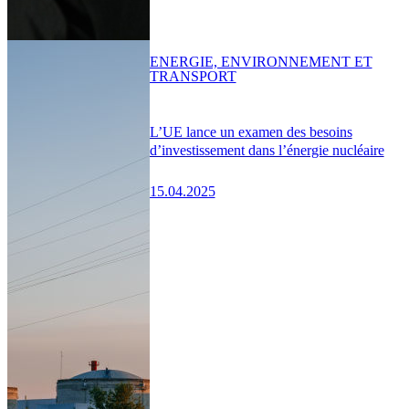
ENERGIE, ENVIRONNEMENT ET
TRANSPORT
L’UE lance un examen des besoins
d’investissement dans l’énergie nucléaire
15.04.2025