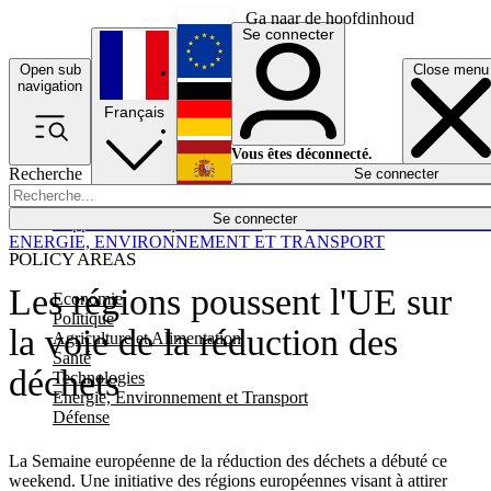
Ga naar de hoofdinhoud
Se connecter
Open sub
Close menu
English
navigation
Français
Deutsch
Vous êtes déconnecté.
Recherche
Se connecter
Español
Lumières éteintes
Se connecter
Rapporteur
Politique
Économie
Newsletters
Evénements
Em
ENERGIE, ENVIRONNEMENT ET TRANSPORT
POLICY AREAS
Les régions poussent l'UE sur
Economie
Politique
la voie de la réduction des
Agriculture et Alimentation
Santé
déchets
Technologies
Energie, Environnement et Transport
Défense
La Semaine européenne de la réduction des déchets a débuté ce
weekend. Une initiative des régions européennes visant à attirer