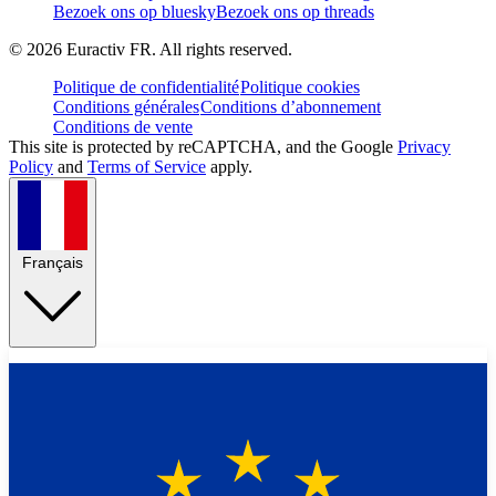
Bezoek ons op bluesky
Bezoek ons op threads
©
2026
Euractiv FR. All rights reserved.
Politique de confidentialité
Politique cookies
Conditions générales
Conditions d’abonnement
Conditions de vente
This site is protected by reCAPTCHA, and the Google
Privacy
Policy
and
Terms of Service
apply.
Français