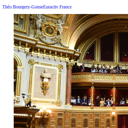
Théo Bourgery-Gonse
Euractiv France