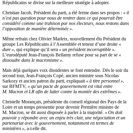
Républicains se divise sur la meilleure stratégie à adopter.
Christian Jacob, Président du parti, a été ferme dans ses propos :
« il
n’est pas question pour nous de rentrer dans ce qui pourrait être
considéré comme une trahison par nos électeurs, nous restons dans
l’opposition de manière déterminée »
.
Même refrain chez Olivier Marleix, nouvellement élu Président du
groupe Les Républicains à l’Assemblée et teneur d’une droite
«
dure »
, qui explique qu’il sera
« un président incorruptible »
.
L’eurodéputé Jean-François Bellamy refuse pour sa part de se
«
dissoudre dans le macronisme »
.
Mais déjà quelques voix dissidentes se font entendre. Dès le soir du
second tour, Jean-François Copé, ancien ministre sous Nicolas
Sarkozy et ancien patron du parti, expliquait
« à titre personnel »
,
sur BFMTV,
« qu’un pacte de gouvernement est vital entre
M. Macron et LR afin de lutter contre la montée des extrêmes »
.
Christelle Morançais, présidente du conseil régional des Pays de la
Loire et un temps pressentie pour devenir Première ministre de
M. Macron, se dit aussi disposée à parler à la majorité.
« On doit
pouvoir y répondre avec un enjeu très clair, une négociation et un
partenariat avec le gouvernement, notamment en termes de
ministères »
, a-t-elle dit.