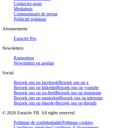
Contactez-nous
Mediahuis
Communiqués de presse
Publicité politique
Abonnements
Euractiv Pro
Newsletters
Rapporteur
Newsletters en anglais
Social
Bezoek ons op facebook
Bezoek ons op x
Bezoek ons op linkedin
Bezoek ons op youtube
Bezoek ons op rss-feed
Bezoek ons op instagram
Bezoek ons op mastodon
Bezoek ons op telegram
Bezoek ons op bluesky
Bezoek ons op threads
©
2026
Euractiv FR. All rights reserved.
Politique de confidentialité
Politique cookies
Conditions générales
Conditions d’abonnement