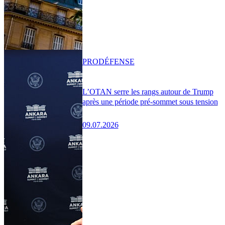
PRO
DÉFENSE
L’OTAN serre les rangs autour de Trump
après une période pré-sommet sous tension
09.07.2026