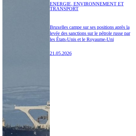
ENERGIE, ENVIRONNEMENT ET
TRANSPORT
Bruxelles campe sur ses positions après la
levée des sanctions sur le pétrole russe par
les États-Unis et le Royaume-Uni
21.05.2026