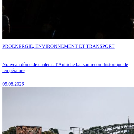
PRO
ENERGIE, ENVIRONNEMENT ET TRANSPORT
Nouveau dôme de chaleur : l’Autriche bat son record historique de
température
05.08.2026