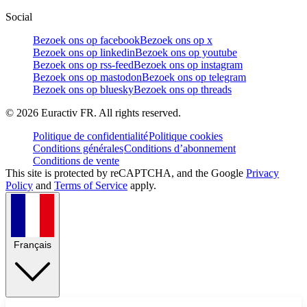
Social
Bezoek ons op facebook
Bezoek ons op x
Bezoek ons op linkedin
Bezoek ons op youtube
Bezoek ons op rss-feed
Bezoek ons op instagram
Bezoek ons op mastodon
Bezoek ons op telegram
Bezoek ons op bluesky
Bezoek ons op threads
©
2026
Euractiv FR. All rights reserved.
Politique de confidentialité
Politique cookies
Conditions générales
Conditions d’abonnement
Conditions de vente
This site is protected by reCAPTCHA, and the Google
Privacy
Policy
and
Terms of Service
apply.
Français