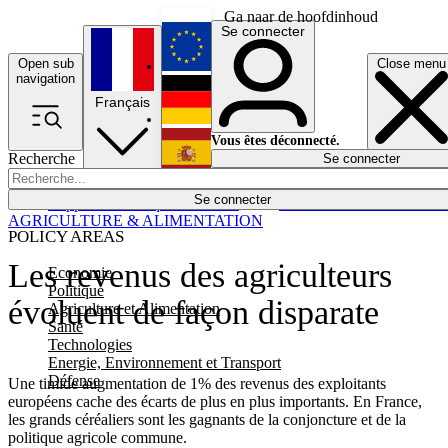
Ga naar de hoofdinhoud
Se connecter
Open sub
Close menu
English
navigation
Français
Deutsch
Vous êtes déconnecté.
Recherche
Se connecter
Español
Lumières éteintes
Se connecter
Rapporteur
Politique
Économie
Newsletters
Evénements
Em
AGRICULTURE & ALIMENTATION
POLICY AREAS
Les revenus des agriculteurs
Economie
Politique
évoluent de façon disparate
Agriculture et Alimentation
Santé
Technologies
Energie, Environnement et Transport
Défense
Une timide augmentation de 1% des revenus des exploitants
européens cache des écarts de plus en plus importants. En France,
les grands céréaliers sont les gagnants de la conjoncture et de la
politique agricole commune.