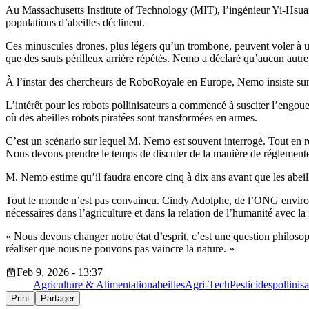
Au Massachusetts Institute of Technology (MIT), l’ingénieur Yi-Hsuan 
populations d’abeilles déclinent.
Ces minuscules drones, plus légers qu’un trombone, peuvent voler à u
que des sauts périlleux arrière répétés. Nemo a déclaré qu’aucun autre
À l’instar des chercheurs de RoboRoyale en Europe, Nemo insiste sur le 
L’intérêt pour les robots pollinisateurs a commencé à susciter l’engou
où des abeilles robots piratées sont transformées en armes.
C’est un scénario sur lequel M. Nemo est souvent interrogé. Tout en reco
Nous devons prendre le temps de discuter de la manière de réglementer 
M. Nemo estime qu’il faudra encore cinq à dix ans avant que les abeill
Tout le monde n’est pas convaincu. Cindy Adolphe, de l’ONG environne
nécessaires dans l’agriculture et dans la relation de l’humanité avec la 
« Nous devons changer notre état d’esprit, c’est une question philosoph
réaliser que nous ne pouvons pas vaincre la nature. »
Feb 9, 2026 - 13:37
Agriculture & Alimentation
abeilles
Agri-Tech
Pesticides
pollinis
Print
Partager