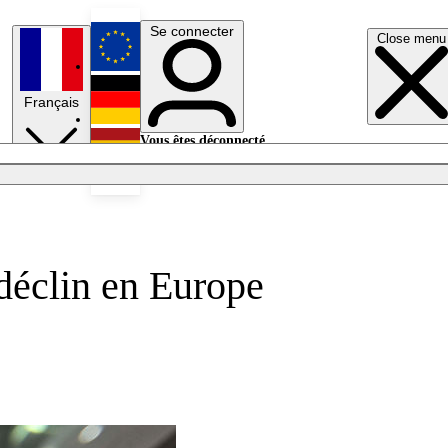
Se connecter
Close menu
English
Français
Deutsch
Vous êtes déconnecté.
Se connecter
Español
Lumières éteintes
 déclin en Europe