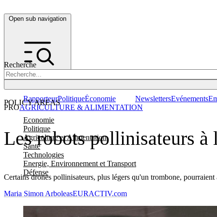
Open sub navigation
Recherche
Rapporteur
Politique
Économie
Newsletters
Evénements
Em
POLICY AREAS
PRO
AGRICULTURE & ALIMENTATION
Economie
Politique
Les robots pollinisateurs à
Agriculture et Alimentation
Santé
Technologies
Energie, Environnement et Transport
Défense
Certains drones pollinisateurs, plus légers qu'un trombone, pourraient a
Maria Simon Arboleas
EURACTIV.com