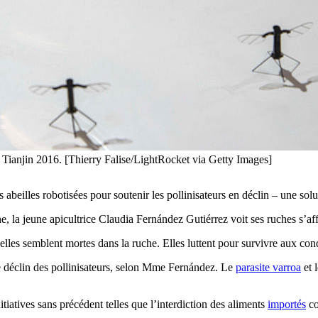
anjin 2016. [Thierry Falise/LightRocket via Getty Images]
beilles robotisées pour soutenir les pollinisateurs en déclin – une solut
, la jeune apicultrice Claudia Fernández Gutiérrez voit ses ruches s’aff
elles semblent mortes dans la ruche. Elles luttent pour survivre aux cond
le déclin des pollinisateurs, selon Mme Fernández. Le
parasite varroa
et 
itiatives sans précédent telles que l’interdiction des aliments
importés
co