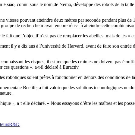
Hsiao, connu sous le nom de Nemo, développe des robots de la taille d’
ne vitesse pouvant atteindre deux mètres par seconde pendant plus de 
 groupe de recherche n’avait encore réussi à atteindre cette combinaison
fait que l’objectif n’est pas de remplacer les abeilles, mais de les « c
ement il y a dix ans à l’université de Harvard, avant de faire son entré
nnaissant les risques, il estime que les craintes ne doivent pas étouffer 
ces questions », a-t-il déclaré à Euractiv.
es robotiques soient prêtes à fonctionner en dehors des conditions de la
mentale Beelife, a fait valoir que les solutions technologiques ne doi
nature.
ique », a-t-elle déclaré. « Nous essayons d’être les maîtres et les posse
ateurs
R&D