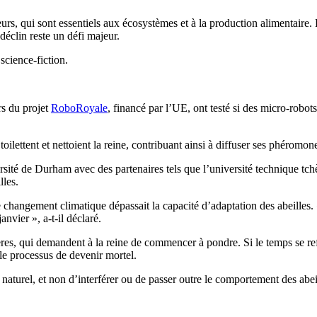
teurs, qui sont essentiels aux écosystèmes et à la production alimentair
déclin reste un défi majeur.
science-fiction.
rs du projet
RoboRoyale
, financé par l’UE, ont testé si des micro-robot
toilettent et nettoient la reine, contribuant ainsi à diffuser ses phéromon
sité de Durham avec des partenaires tels que l’université technique tch
lles.
changement climatique dépassait la capacité d’adaptation des abeilles. «
nvier », a-t-il déclaré.
ères, qui demandent à la reine de commencer à pondre. Si le temps se re
 le processus de devenir mortel.
naturel, et non d’interférer ou de passer outre le comportement des abeill