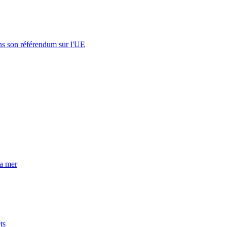
s son référendum sur l'UE
la mer
ts