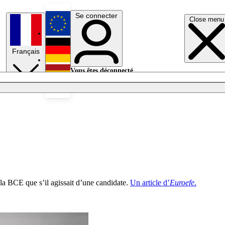
Se connecter
Close menu
English
Français
Deutsch
Vous êtes déconnecté.
Se connecter
Español
Lumières éteintes
 la BCE que s’il agissait d’une candidate.
Un article d’
Euroefe
.