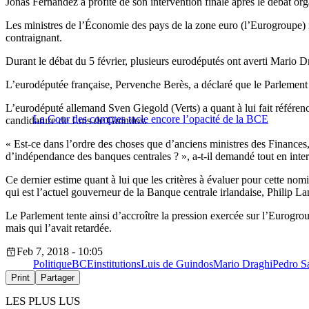
Jonás Fernández a profité de son intervention finale après le débat or
Les ministres de l’Économie des pays de la zone euro (l’Eurogroupe) n
contraignant.
Durant le débat du 5 février, plusieurs eurodéputés ont averti Mario Dr
L’eurodéputée française, Pervenche Berès, a déclaré que le Parlement eur
L’eurodéputé allemand Sven Giegold (Verts) a quant à lui fait référen
La Cour des comptes tacle encore l’opacité de la BCE
candidature de Luis de Guindos.
« Est-ce dans l’ordre des choses que d’anciens ministres des Finances
d’indépendance des banques centrales ? », a-t-il demandé tout en inte
Ce dernier estime quant à lui que les critères à évaluer pour cette nom
qui est l’actuel gouverneur de la Banque centrale irlandaise, Philip La
Le Parlement tente ainsi d’accroître la pression exercée sur l’Eurog
mais qui l’avait retardée.
Feb 7, 2018 - 10:05
Politique
BCE
institutions
Luis de Guindos
Mario Draghi
Pedro S
Print
Partager
LES PLUS LUS