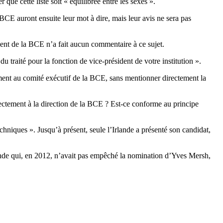
ue cette liste soit « équilibrée entre les sexes ».
CE auront ensuite leur mot à dire, mais leur avis ne sera pas
ident de la BCE n’a fait aucun commentaire à ce sujet.
u traité pour la fonction de vice-président de votre institution ».
ement au comité exécutif de la BCE, sans mentionner directement la
rectement à la direction de la BCE ? Est-ce conforme au principe
echniques ». Jusqu’à présent, seule l’Irlande a présenté son candidat,
mande qui, en 2012, n’avait pas empêché la nomination d’Yves Mersh,