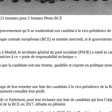
e : 21 hommes pour 2 femmes Photo BCE
 gouvernement qu’il ne soutiendrait son candidat à la vice-présidence de
Banque centrale européenne (BCE) se termine mercredi, et le gouverneme
s à Madrid, le secrétaire général du parti socialiste (PSOE) a rejeté la
icien à ce « poste de responsabilité technique ».
e la candidate soit une femme, qualifiée et experte en politique monét
pe de leur remettre une liste des candidats à la vice-présidence de la 
uissent connaître leur profil.
e ce Parlement, pour leur réclamer une liste de candidats qui fera l’ob
ité de la BCE en 2017, débattu en plénière.