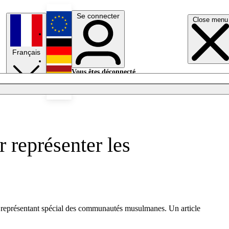
Se connecter
Close menu
English
Français
Deutsch
Vous êtes déconnecté.
Se connecter
Español
Lumières éteintes
 représenter les
e) représentant spécial des communautés musulmanes. Un article