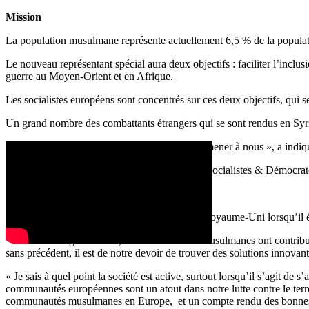
Mission
La population musulmane représente actuellement 6,5 % de la popula
Le nouveau représentant spécial aura deux objectifs : faciliter l’inc
guerre au Moyen-Orient et en Afrique.
Les socialistes européens sont concentrés sur ces deux objectifs, qui s
Un grand nombre des combattants étrangers qui se sont rendus en Syr
« Ils ont été marginalisés et nous devons les ramener à nous », a ind
En ce qui concerne les nouveaux réfugiés, les Socialistes & Démocrates 
Atout
Afzal Khan est né au Pakistan et a émigré au Royaume-Uni lorsqu’il ét
« Pendant des générations, les communautés musulmanes ont contribué à
sans précédent, il est de notre devoir de trouver des solutions innova
« Je sais à quel point la société est active, surtout lorsqu’il s’agit d
communautés européennes sont un atout dans notre lutte contre le terror
communautés musulmanes en Europe, et un compte rendu des bonnes 