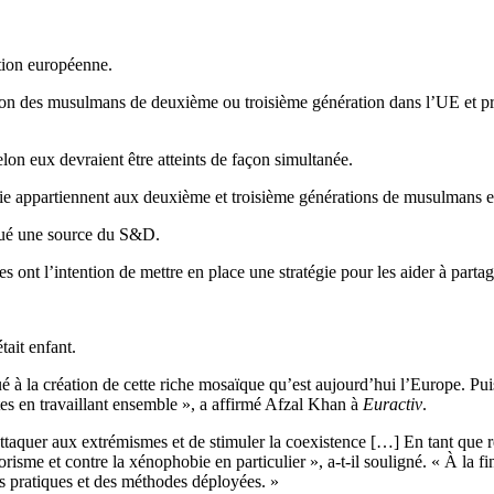
tion européenne.
lusion des musulmans de deuxième ou troisième génération dans l’UE et p
elon eux devraient être atteints de façon simultanée.
ie appartiennent aux deuxième et troisième générations de musulmans eu
iqué une source du S&D.
ont l’intention de mettre en place une stratégie pour les aider à partag
ait enfant.
 la création de cette riche mosaïque qu’est aujourd’hui l’Europe. Puisqu
ntes en travaillant ensemble », a affirmé Afzal Khan à
Euractiv
.
e s’attaquer aux extrémismes et de stimuler la coexistence […] En tant que
isme et contre la xénophobie en particulier », a-t-il souligné. « À la fin
pratiques et des méthodes déployées. »