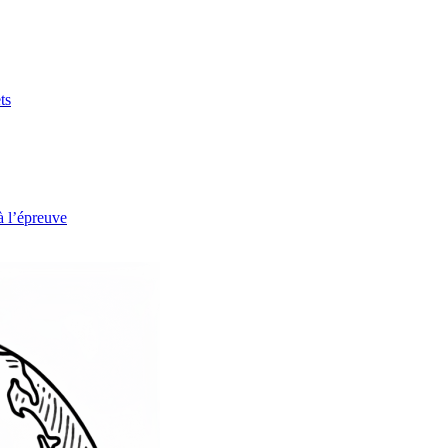
ts
à l’épreuve