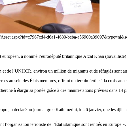
a.eu/Asset.aspx?id=c7967cd4-d6a1-4680-beba-a56900a39097&type=nl&s
ent européen, a nommé l’eurodéputé britannique Afzal Khan (travaillist
on et de l’UNHCR, environ un million de migrants et de réfugiés sont arr
overses au sein des États membres, offrant un terrain fertile à la croiss
erche à élargir sa portée grâce à des manifestations prévues dans 14 p
opol, a déclaré au journal grec Kathimerini, le 26 janvier, que les djiha
t l’organisation terroriste de l’État islamique sont rentrés en Europe »,