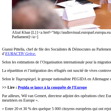
Afzal Khan [L] [<a href="http://audiovisual.europarl.europ
Parliament]</a>]
Gianni Pittella, chef de file des Socialistes & Démocrates au Parlem
d’
EURACTIV Grèce.
Selon les estimations de l’Organisation internationale pour la migrati
La répartition et l’intégration des réfugiés ont suscité de vives contr
Selon le
Tagesspiegel
, le groupe nationaliste PEGIDA en Allemagne ch
>> Lire :
Pegida se lance à la conquête de l’Europe
Par ailleurs, Wil van Gemert, directeur adjoint des opérations chez Eur
meurtriers en Europe ».
« Entre 20 et 30 % des quelque 5 000 citoyens européens qui ont rejoin