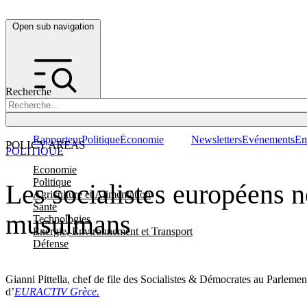
Open sub navigation
Recherche
Rapporteur
Politique
Économie
Newsletters
Evénements
Em
POLICY AREAS
POLITIQUE
Economie
Politique
Les socialistes européens 
Agriculture et Alimentation
Santé
musulmans
Technologies
Energie, Environnement et Transport
Défense
Gianni Pittella, chef de file des Socialistes & Démocrates au Parlem
d’
EURACTIV Grèce.