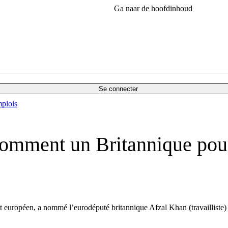
Ga naar de hoofdinhoud
Se connecter
plois
nomment un Britannique pour
ent européen, a nommé l’eurodéputé britannique Afzal Khan (travaillist