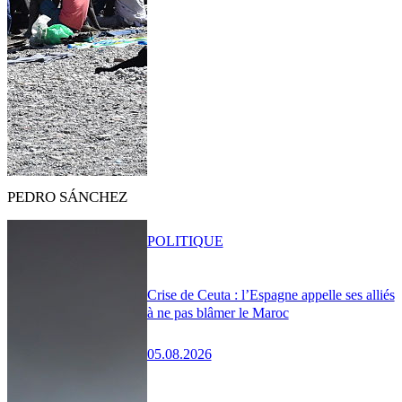
PEDRO SÁNCHEZ
POLITIQUE
Crise de Ceuta : l’Espagne appelle ses alliés
à ne pas blâmer le Maroc
05.08.2026