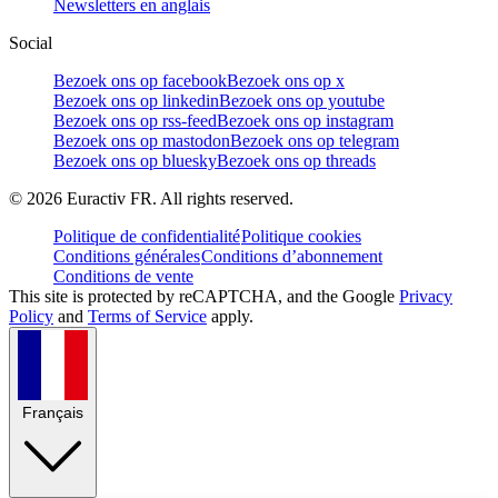
Newsletters en anglais
Social
Bezoek ons op facebook
Bezoek ons op x
Bezoek ons op linkedin
Bezoek ons op youtube
Bezoek ons op rss-feed
Bezoek ons op instagram
Bezoek ons op mastodon
Bezoek ons op telegram
Bezoek ons op bluesky
Bezoek ons op threads
©
2026
Euractiv FR. All rights reserved.
Politique de confidentialité
Politique cookies
Conditions générales
Conditions d’abonnement
Conditions de vente
This site is protected by reCAPTCHA, and the Google
Privacy
Policy
and
Terms of Service
apply.
Français