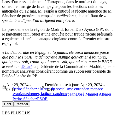
Lors d’un rassemblement à Tarragone, dans le nord-est du pays,
samedi, en marge de la campagne pour les élections catalanes
anticipées du 12 mai, M. Feijóo a critiqué la récente annonce de M.
Sánchez de prendre un temps de
« réflexion »
, la qualifiant de
«
spectacle indigne d’un dirigeant européen »
.
La présidente de la région de Madrid, Isabel Díaz Ayuso (PP), dont
le partenaire fait l’objet d’une enquête pour fraude fiscale présumée,
a également lancé une attaque cinglante contre le Premier ministre
espagnol.
« La démocratie en Espagne n’a jamais été aussi menacée parce
que pour le PSOE, la démocratie signifie gouverner à tout prix,
quoi que ce soit, contre quoi que ce soit, quand et comme le PSOE
le veut »
, a
déclaré
la présidente de la Comunidad de Madrid, que de
nombreux analystes considèrent comme un successeur possible de
Feijóo à la tête du PP.
Apr 29, 2024 -
Dernière mise à jour: Apr 29, 2024 -
Pedro Sánchez : la star du socialisme européen menace
07:11
10:41
de démissionner, la droite attaque
Politique
Alberto Núñez Feijóo
Espagne
José Manuel Albares
Pedro Sánchez
PSOE
Print
Partager
LES PLUS LUS