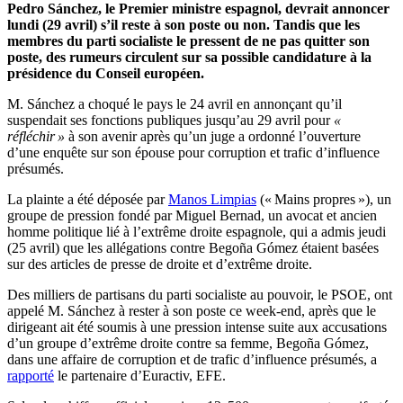
Pedro Sánchez, le Premier ministre espagnol, devrait annoncer
lundi (29 avril) s’il reste à son poste ou non. Tandis que les
membres du parti socialiste le pressent de ne pas quitter son
poste, des rumeurs circulent sur sa possible candidature à la
présidence du Conseil européen.
M. Sánchez a choqué le pays le 24 avril en annonçant qu’il
suspendait ses fonctions publiques jusqu’au 29 avril pour
«
réfléchir »
à son avenir après qu’un juge a ordonné l’ouverture
d’une enquête sur son épouse pour corruption et trafic d’influence
présumés.
La plainte a été déposée par
Manos Limpias
(« Mains propres »), un
groupe de pression fondé par Miguel Bernad, un avocat et ancien
homme politique lié à l’extrême droite espagnole, qui a admis jeudi
(25 avril) que les allégations contre Begoña Gómez étaient basées
sur des articles de presse de droite et d’extrême droite.
Des milliers de partisans du parti socialiste au pouvoir, le PSOE, ont
appelé M. Sánchez à rester à son poste ce week-end, après que le
dirigeant ait été soumis à une pression intense suite aux accusations
d’un groupe d’extrême droite contre sa femme, Begoña Gómez,
dans une affaire de corruption et de trafic d’influence présumés, a
rapporté
le partenaire d’Euractiv, EFE.