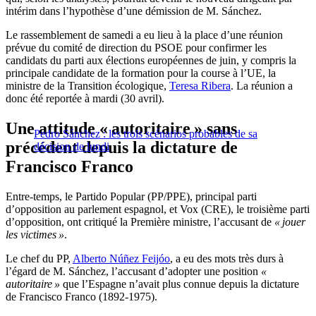
intérim dans l’hypothèse d’une démission de M. Sánchez.
Le rassemblement de samedi a eu lieu à la place d’une réunion
prévue du comité de direction du PSOE pour confirmer les
candidats du parti aux élections européennes de juin, y compris la
principale candidate de la formation pour la course à l’UE, la
ministre de la Transition écologique,
Teresa Ribera
. La réunion a
donc été reportée à mardi (30 avril).
Une attitude « autoritaire » sans
Pedro Sánchez : les trois scénarios probables de sa
précédent depuis la dictature de
décision de lundi
Francisco Franco
Entre-temps, le Partido Popular (PP/PPE), principal parti
d’opposition au parlement espagnol, et Vox (CRE), le troisième parti
d’opposition, ont critiqué la Première ministre, l’accusant de
« jouer
les victimes »
.
Le chef du PP,
Alberto Núñez Feijóo
, a eu des mots très durs à
l’égard de M. Sánchez, l’accusant d’adopter une position
«
autoritaire »
que l’Espagne n’avait plus connue depuis la dictature
de Francisco Franco (1892-1975).