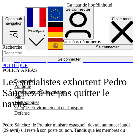
Ga naar de hoofdinhoud
Se connecter
Open sub
Close menu
English
navigation
Français
Deutsch
Vous êtes déconnecté.
Recherche
Se connecter
Español
Lumières éteintes
Se connecter
Rapporteur
Politique
Économie
Newsletters
Evénements
Em
POLITIQUE
POLICY AREAS
Les socialistes exhortent Pedro
Economie
Politique
Sánchez à ne pas quitter le
Agriculture et Alimentation
Santé
navire
Technologies
Energie, Environnement et Transport
Défense
Pedro Sánchez, le Premier ministre espagnol, devrait annoncer lundi
(29 avril) s'il reste à son poste ou non. Tandis que les membres du