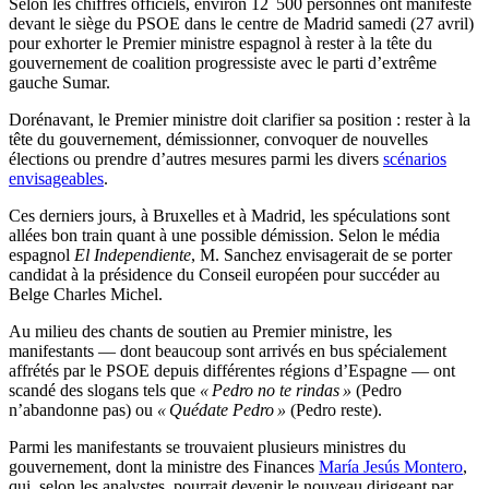
Selon les chiffres officiels, environ 12 500 personnes ont manifesté
devant le siège du PSOE dans le centre de Madrid samedi (27 avril)
pour exhorter le Premier ministre espagnol à rester à la tête du
gouvernement de coalition progressiste avec le parti d’extrême
gauche Sumar.
Dorénavant, le Premier ministre doit clarifier sa position : rester à la
tête du gouvernement, démissionner, convoquer de nouvelles
élections ou prendre d’autres mesures parmi les divers
scénarios
envisageables
.
Ces derniers jours, à Bruxelles et à Madrid, les spéculations sont
allées bon train quant à une possible démission. Selon le média
espagnol
El Independiente
, M. Sanchez envisagerait de se porter
candidat à la présidence du Conseil européen pour succéder au
Belge Charles Michel.
Au milieu des chants de soutien au Premier ministre, les
manifestants — dont beaucoup sont arrivés en bus spécialement
affrétés par le PSOE depuis différentes régions d’Espagne — ont
scandé des slogans tels que
« Pedro no te rindas »
(Pedro
n’abandonne pas) ou
« Quédate Pedro »
(Pedro reste).
Parmi les manifestants se trouvaient plusieurs ministres du
gouvernement, dont la ministre des Finances
María Jesús Montero
,
qui, selon les analystes, pourrait devenir le nouveau dirigeant par