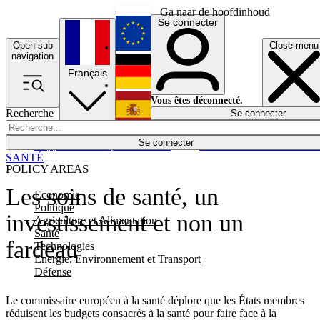
Ga naar de hoofdinhoud
Se connecter
Open sub
Close menu
English
navigation
Français
Deutsch
Vous êtes déconnecté.
Recherche
Se connecter
Español
Lumières éteintes
Se connecter
Rapporteur
Politique
Économie
Newsletters
Evénements
Em
SANTÉ
POLICY AREAS
Les soins de santé, un
Economie
Politique
investissement et non un
Agriculture et Alimentation
Santé
fardeau
Technologies
Energie, Environnement et Transport
Défense
Le commissaire européen à la santé déplore que les États membres
réduisent les budgets consacrés à la santé pour faire face à la