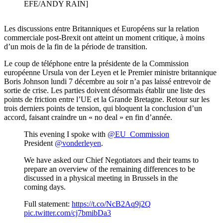
EFE/ANDY RAIN]
Les discussions entre Britanniques et Européens sur la relation
commerciale post-Brexit ont atteint un moment critique, à moins
d’un mois de la fin de la période de transition.
Le coup de téléphone entre la présidente de la Commission
européenne Ursula von der Leyen et le Premier ministre britannique
Boris Johnson lundi 7 décembre au soir n’a pas laissé entrevoir de
sortie de crise. Les parties doivent désormais établir une liste des
points de friction entre l’UE et la Grande Bretagne. Retour sur les
trois derniers points de tension, qui bloquent la conclusion d’un
accord, faisant craindre un « no deal » en fin d’année.
This evening I spoke with
@EU_Commission
President
@vonderleyen
.
We have asked our Chief Negotiators and their teams to
prepare an overview of the remaining differences to be
discussed in a physical meeting in Brussels in the
coming days.
Full statement:
https://t.co/NcB2Aq9j2Q
pic.twitter.com/cj7bmibDa3