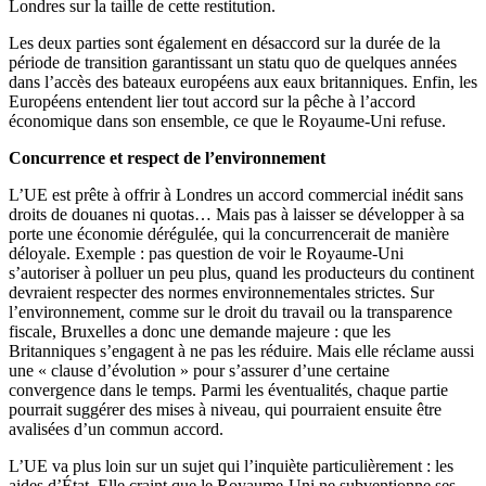
Londres sur la taille de cette restitution.
Les deux parties sont également en désaccord sur la durée de la
période de transition garantissant un statu quo de quelques années
dans l’accès des bateaux européens aux eaux britanniques. Enfin, les
Européens entendent lier tout accord sur la pêche à l’accord
économique dans son ensemble, ce que le Royaume-Uni refuse.
Concurrence et respect de l’environnement
L’UE est prête à offrir à Londres un accord commercial inédit sans
droits de douanes ni quotas… Mais pas à laisser se développer à sa
porte une économie dérégulée, qui la concurrencerait de manière
déloyale. Exemple : pas question de voir le Royaume-Uni
s’autoriser à polluer un peu plus, quand les producteurs du continent
devraient respecter des normes environnementales strictes. Sur
l’environnement, comme sur le droit du travail ou la transparence
fiscale, Bruxelles a donc une demande majeure : que les
Britanniques s’engagent à ne pas les réduire. Mais elle réclame aussi
une « clause d’évolution » pour s’assurer d’une certaine
convergence dans le temps. Parmi les éventualités, chaque partie
pourrait suggérer des mises à niveau, qui pourraient ensuite être
avalisées d’un commun accord.
L’UE va plus loin sur un sujet qui l’inquiète particulièrement : les
aides d’État. Elle craint que le Royaume-Uni ne subventionne ses