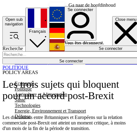
Ga naar de hoofdinhoud
Se connecter
Open sub
Close menu
English
navigation
Français
Deutsch
Vous êtes déconnecté.
Recherche
Se connecter
Español
Lumières éteintes
Se connecter
Rapporteur
Politique
Économie
Newsletters
Evénements
Em
POLITIQUE
POLICY AREAS
Les trois sujets qui bloquent
Economie
Politique
pour un accord post-Brexit
Agriculture et Alimentation
Santé
Technologies
Energie, Environnement et Transport
Défense
Les discussions entre Britanniques et Européens sur la relation
commerciale post-Brexit ont atteint un moment critique, à moins
d'un mois de la fin de la période de transition.