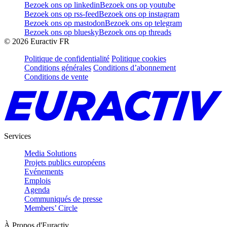
Bezoek ons op linkedin
Bezoek ons op youtube
Bezoek ons op rss-feed
Bezoek ons op instagram
Bezoek ons op mastodon
Bezoek ons op telegram
Bezoek ons op bluesky
Bezoek ons op threads
©
2026
Euractiv FR
Politique de confidentialité
Politique cookies
Conditions générales
Conditions d’abonnement
Conditions de vente
Services
Media Solutions
Projets publics européens
Evénements
Emplois
Agenda
Communiqués de presse
Members’ Circle
À Propos d'Euractiv