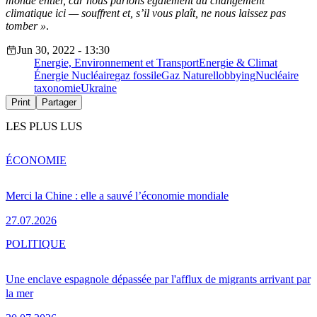
monde entier, car nous parlons également du changement
climatique ici — souffrent et, s’il vous plaît, ne nous laissez pas
tomber »
.
Jun 30, 2022 - 13:30
Energie, Environnement et Transport
Energie & Climat
Énergie Nucléaire
gaz fossile
Gaz Naturel
lobbying
Nucléaire
taxonomie
Ukraine
Print
Partager
LES PLUS LUS
ÉCONOMIE
Merci la Chine : elle a sauvé l’économie mondiale
27.07.2026
POLITIQUE
Une enclave espagnole dépassée par l'afflux de migrants arrivant par
la mer