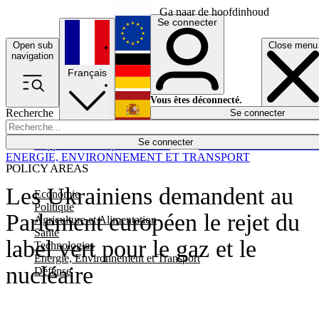
Ga naar de hoofdinhoud
Se connecter
Open sub
Close menu
English
navigation
Français
Deutsch
Vous êtes déconnecté.
Recherche
Se connecter
Español
Lumières éteintes
Se connecter
Rapporteur
Politique
Économie
Newsletters
Evénements
Em
ENERGIE, ENVIRONNEMENT ET TRANSPORT
POLICY AREAS
Les Ukrainiens demandent au
Economie
Politique
Parlement européen le rejet du
Agriculture et Alimentation
Santé
label vert pour le gaz et le
Technologies
Energie, Environnement et Transport
nucléaire
Défense