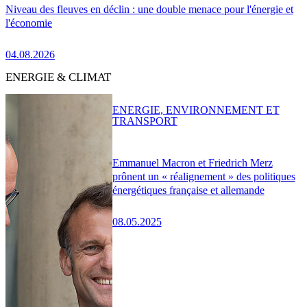
Niveau des fleuves en déclin : une double menace pour l'énergie et
l'économie
04.08.2026
ENERGIE & CLIMAT
ENERGIE, ENVIRONNEMENT ET
TRANSPORT
Emmanuel Macron et Friedrich Merz
prônent un « réalignement » des politiques
énergétiques française et allemande
08.05.2025