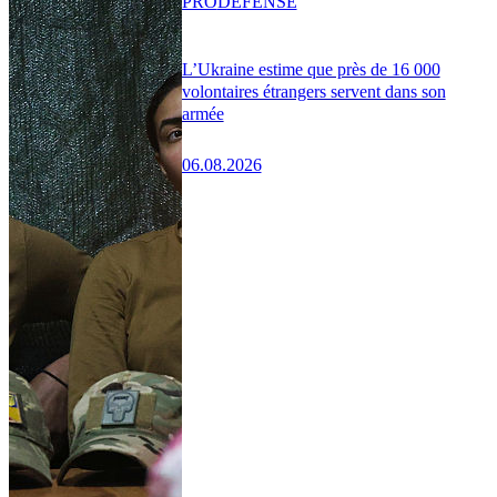
PRO
DÉFENSE
L’Ukraine estime que près de 16 000
volontaires étrangers servent dans son
armée
06.08.2026