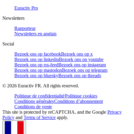
Euractiv Pro
Newsletters
Rapporteur
Newsletters en anglais
Social
Bezoek ons op facebook
Bezoek ons op x
Bezoek ons op linkedin
Bezoek ons op youtube
Bezoek ons op rss-feed
Bezoek ons op instagram
Bezoek ons op mastodon
Bezoek ons op telegram
Bezoek ons op bluesky
Bezoek ons op threads
©
2026
Euractiv FR. All rights reserved.
Politique de confidentialité
Politique cookies
Conditions générales
Conditions d’abonnement
Conditions de vente
This site is protected by reCAPTCHA, and the Google
Privacy
Policy
and
Terms of Service
apply.