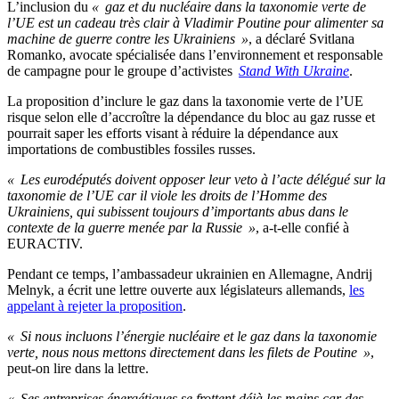
L’inclusion du
« gaz et du nucléaire dans la taxonomie verte de
l’UE est un cadeau très clair à Vladimir Poutine pour alimenter sa
machine de guerre contre les Ukrainiens »
, a déclaré Svitlana
Romanko, avocate spécialisée dans l’environnement et responsable
de campagne pour le groupe d’activistes
Stand With Ukraine
.
La proposition d’inclure le gaz dans la taxonomie verte de l’UE
risque selon elle d’accroître la dépendance du bloc au gaz russe et
pourrait saper les efforts visant à réduire la dépendance aux
importations de combustibles fossiles russes.
« Les eurodéputés doivent opposer leur veto à l’acte délégué sur la
taxonomie de l’UE car il viole les droits de l’Homme des
Ukrainiens, qui subissent toujours d’importants abus dans le
contexte de la guerre menée par la Russie »
, a-t-elle confié à
EURACTIV.
Pendant ce temps, l’ambassadeur ukrainien en Allemagne, Andrij
Melnyk, a écrit une lettre ouverte aux législateurs allemands,
les
appelant à rejeter la proposition
.
« Si nous incluons l’énergie nucléaire et le gaz dans la taxonomie
verte, nous nous mettons directement dans les filets de Poutine »
,
peut-on lire dans la lettre.
« Ses entreprises énergétiques se frottent déjà les mains car des