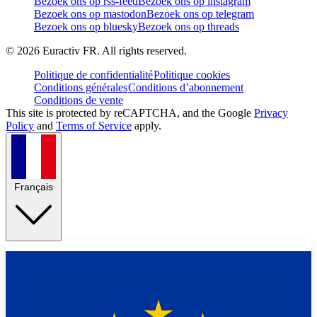
Bezoek ons op rss-feed
Bezoek ons op instagram
Bezoek ons op mastodon
Bezoek ons op telegram
Bezoek ons op bluesky
Bezoek ons op threads
©
2026
Euractiv FR. All rights reserved.
Politique de confidentialité
Politique cookies
Conditions générales
Conditions d’abonnement
Conditions de vente
This site is protected by reCAPTCHA, and the Google
Privacy
Policy
and
Terms of Service
apply.
Français