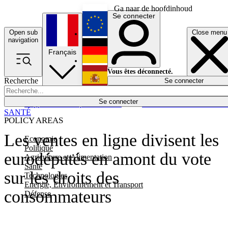
Ga naar de hoofdinhoud
Se connecter
Open sub
Close menu
English
navigation
Français
Deutsch
Vous êtes déconnecté.
Recherche
Se connecter
Español
Lumières éteintes
Se connecter
Rapporteur
Politique
Économie
Newsletters
Evénements
Em
SANTÉ
POLICY AREAS
Les ventes en ligne divisent les
Economie
Politique
eurodéputés en amont du vote
Agriculture et Alimentation
Santé
sur les droits des
Technologies
Energie, Environnement et Transport
consommateurs
Défense