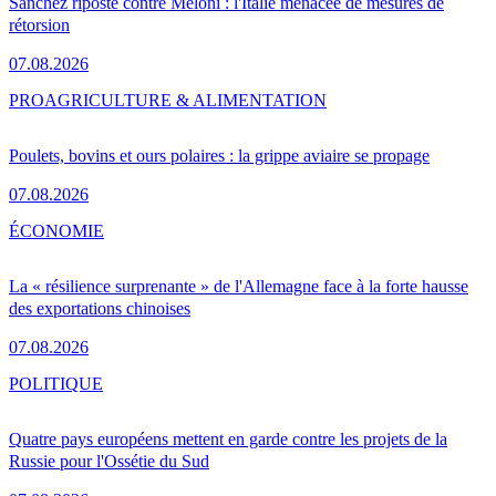
Sánchez riposte contre Meloni : l'Italie menacée de mesures de
rétorsion
07.08.2026
PRO
AGRICULTURE & ALIMENTATION
Poulets, bovins et ours polaires : la grippe aviaire se propage
07.08.2026
ÉCONOMIE
La « résilience surprenante » de l'Allemagne face à la forte hausse
des exportations chinoises
07.08.2026
POLITIQUE
Quatre pays européens mettent en garde contre les projets de la
Russie pour l'Ossétie du Sud