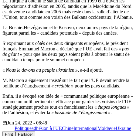
La Turquie a obtenu le statut de candidat en 1999 et a ouvert les
négociations d’adhésion en 2005, tandis que la Macédoine du Nord
est devenue candidate en 2005 mais reste dans la salle d’attente de
l’Union, tout comme son voisin des Balkans occidentaux, l’Albanie.
La Bosnie-Herzégovine et le Kosovo, deux autres pays de la région,
figurent parmi les « candidats potentiels » depuis des années.
S’exprimant aux côtés des deux dirigeants européens, le président
français Emmanuel Macron a déclaré que l’UE avait fait des
« pas
de géant »
pour que les deux pays soient prêts à obtenir le statut de
candidat à temps pour le sommet européen.
« Nous le devons au peuple ukrainien »
, a-t-il ajouté.
M. Macron a également insisté sur le fait que l’UE devait rendre la
politique d’élargissement
« crédible »
pour les pays candidats.
Enfin, il a évoqué son idée de « communauté politique européenne »
comme un outil pertinent et efficace pour garder les voisins de l’UE
stratégiquement proches tout en franchissant les
« étapes longues »
de l’adhésion, et éviter la
« lassitude de l’élargissement »
.
Jun 24, 2022 - 06:48
Politique
adhésion à l'UE
Chine
International
Moldavie
Ukraine
Print
Partager