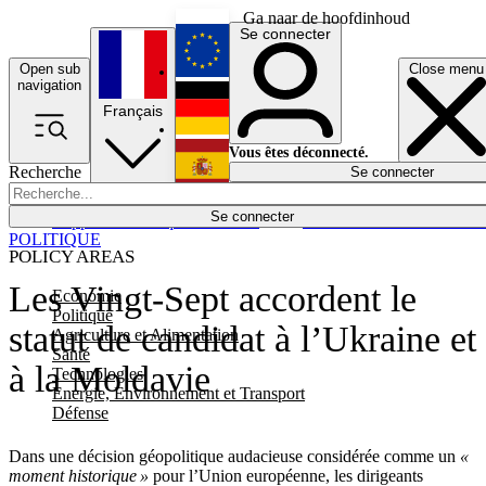
Ga naar de hoofdinhoud
Se connecter
Open sub
Close menu
English
navigation
Français
Deutsch
Vous êtes déconnecté.
Recherche
Se connecter
Español
Lumières éteintes
Se connecter
Rapporteur
Politique
Économie
Newsletters
Evénements
Em
POLITIQUE
POLICY AREAS
Les Vingt-Sept accordent le
Economie
Politique
statut de candidat à l’Ukraine et
Agriculture et Alimentation
Santé
à la Moldavie
Technologies
Energie, Environnement et Transport
Défense
Dans une décision géopolitique audacieuse considérée comme un
«
moment historique »
pour l’Union européenne, les dirigeants