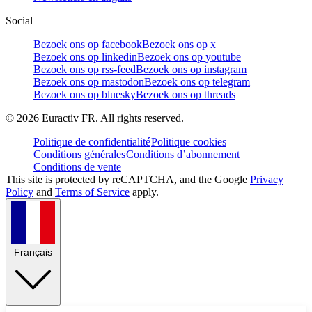
Social
Bezoek ons op facebook
Bezoek ons op x
Bezoek ons op linkedin
Bezoek ons op youtube
Bezoek ons op rss-feed
Bezoek ons op instagram
Bezoek ons op mastodon
Bezoek ons op telegram
Bezoek ons op bluesky
Bezoek ons op threads
©
2026
Euractiv FR. All rights reserved.
Politique de confidentialité
Politique cookies
Conditions générales
Conditions d’abonnement
Conditions de vente
This site is protected by reCAPTCHA, and the Google
Privacy
Policy
and
Terms of Service
apply.
Français