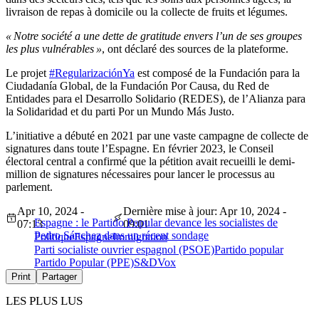
livraison de repas à domicile ou la collecte de fruits et légumes.
« Notre société a une dette de gratitude envers l’un de ses groupes
les plus vulnérables »
, ont déclaré des sources de la plateforme.
Le projet
#RegularizaciónYa
est composé de la Fundación para la
Ciudadanía Global, de la Fundación Por Causa, du Red de
Entidades para el Desarrollo Solidario (REDES), de l’Alianza para
la Solidaridad et du parti Por un Mundo Más Justo.
L’initiative a débuté en 2021 par une vaste campagne de collecte de
signatures dans toute l’Espagne. En février 2023, le Conseil
électoral central a confirmé que la pétition avait recueilli le demi-
million de signatures nécessaires pour lancer le processus au
parlement.
Apr 10, 2024 -
Dernière mise à jour: Apr 10, 2024 -
Espagne : le Partido Popular devance les socialistes de
07:13
09:01
Pedro Sánchez dans un récent sondage
Politique
Espagne
Immigration
Parti socialiste ouvrier espagnol (PSOE)
Partido popular
Partido Popular (PPE)
S&D
Vox
Print
Partager
LES PLUS LUS