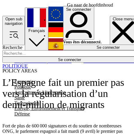
Ga naar de hoofdinhoud
Se connecter
Open sub
Close menu
English
navigation
Français
Deutsch
Vous êtes déconnecté.
Recherche
Se connecter
Español
Lumières éteintes
Se connecter
Rapporteur
Politique
Économie
Newsletters
Evénements
Em
POLITIQUE
POLICY AREAS
L’Espagne fait un premier pas
Economie
Politique
vers la régularisation d’un
Agriculture et Alimentation
Santé
demi-million de migrants
Technologies
Energie, Environnement et Transport
Défense
Fort de plus de 600 000 signatures et du soutien de nombreuses
ONG, le parlement espagnol a fait mardi (9 avril) le premier pas