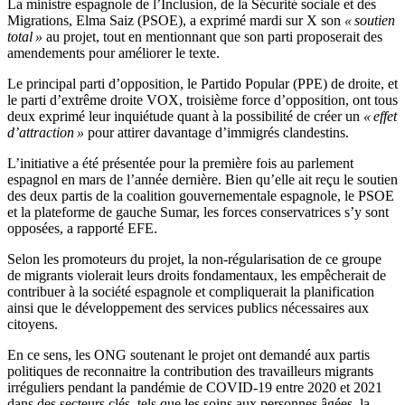
La ministre espagnole de l’Inclusion, de la Sécurité sociale et des
Migrations, Elma Saiz (PSOE), a exprimé mardi sur X son
« soutien
total »
au projet, tout en mentionnant que son parti proposerait des
amendements pour améliorer le texte.
Le principal parti d’opposition, le Partido Popular (PPE) de droite, et
le parti d’extrême droite VOX, troisième force d’opposition, ont tous
deux exprimé leur inquiétude quant à la possibilité de créer un
« effet
d’attraction »
pour attirer davantage d’immigrés clandestins.
L’initiative a été présentée pour la première fois au parlement
espagnol en mars de l’année dernière. Bien qu’elle ait reçu le soutien
des deux partis de la coalition gouvernementale espagnole, le PSOE
et la plateforme de gauche Sumar, les forces conservatrices s’y sont
opposées, a rapporté EFE.
Selon les promoteurs du projet, la non-régularisation de ce groupe
de migrants violerait leurs droits fondamentaux, les empêcherait de
contribuer à la société espagnole et compliquerait la planification
ainsi que le développement des services publics nécessaires aux
citoyens.
En ce sens, les ONG soutenant le projet ont demandé aux partis
politiques de reconnaitre la contribution des travailleurs migrants
irréguliers pendant la pandémie de COVID-19 entre 2020 et 2021
dans des secteurs clés, tels que les soins aux personnes âgées, la