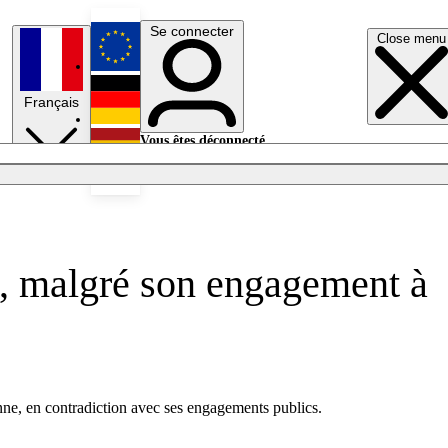
Se connecter
Close menu
English
Français
Deutsch
Vous êtes déconnecté.
Se connecter
Español
Lumières éteintes
l, malgré son engagement à
nne, en contradiction avec ses engagements publics.