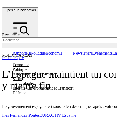
Open sub navigation
Recherche
Rapporteur
Politique
Économie
Newsletters
Evénements
Em
POLICY AREAS
POLITIQUE
Economie
Politique
L’Espagne maintient un con
Agriculture et Alimentation
Santé
y mettre fin
Technologies
Energie, Environnement et Transport
Défense
Le gouvernement espagnol est sous le feu des critiques après avoir co
Inés Fernández-Pontes
EURACTIV Espagne