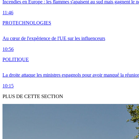
Incendies en Europe : les flammes s'apaisent au sud mais gagnent le n
11:46
PRO
TECHNOLOGIES
Au cœur de l'expérience de l'UE sur les influenceurs
10:56
POLITIQUE
La droite attaque les ministres espagnols pour avoir manqué la réunio
10:15
PLUS DE CETTE SECTION