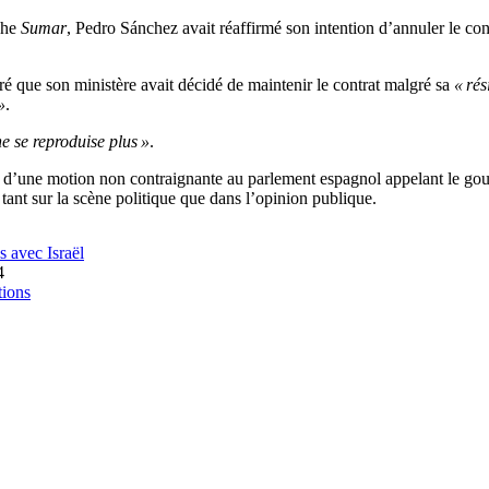
che
Sumar
, Pedro Sánchez avait réaffirmé son intention d’annuler le contr
 que son ministère avait décidé de maintenir le contrat malgré sa
« rés
»
.
e se reproduise plus »
.
i, d’une motion non contraignante au parlement espagnol appelant le go
t, tant sur la scène politique que dans l’opinion publique.
 avec Israël
4
ions