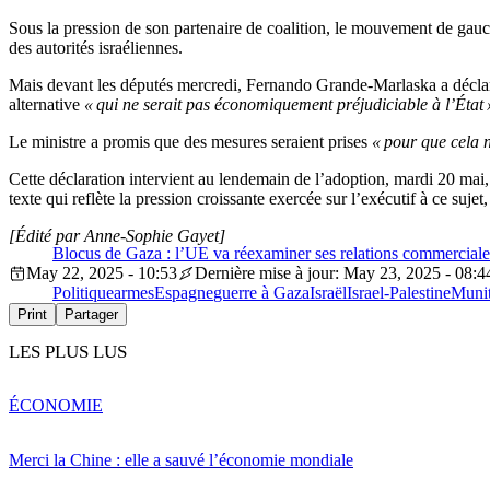
Sous la pression de son partenaire de coalition, le mouvement de gau
des autorités israéliennes.
Mais devant les députés mercredi, Fernando Grande-Marlaska a déclaré
alternative
« qui ne serait pas économiquement préjudiciable à l’État 
Le ministre a promis que des mesures seraient prises
« pour que cela n
Cette déclaration intervient au lendemain de l’adoption, mardi 20 ma
texte qui reflète la pression croissante exercée sur l’exécutif à ce suje
[Édité par Anne-Sophie Gayet]
Blocus de Gaza : l’UE va réexaminer ses relations commerciales
May 22, 2025 - 10:53
Dernière mise à jour: May 23, 2025 - 08:4
Politique
armes
Espagne
guerre à Gaza
Israël
Israel-Palestine
Munit
Print
Partager
LES PLUS LUS
ÉCONOMIE
Merci la Chine : elle a sauvé l’économie mondiale