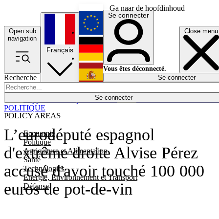
Ga naar de hoofdinhoud
Se connecter
Open sub
Close menu
English
navigation
Français
Deutsch
Vous êtes déconnecté.
Recherche
Se connecter
Español
Lumières éteintes
Se connecter
Rapporteur
Politique
Économie
Newsletters
Evénements
Em
POLITIQUE
POLICY AREAS
L’eurodéputé espagnol
Economie
Politique
d'extrême droite Alvise Pérez
Agriculture et Alimentation
Santé
accusé d'avoir touché 100 000
Technologies
Energie, Environnement et Transport
euros de pot-de-vin
Défense