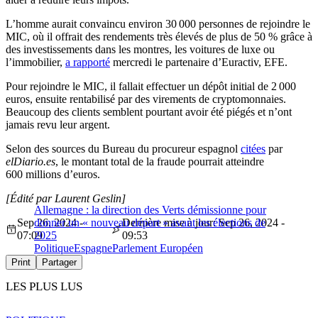
L’homme aurait convaincu environ 30 000 personnes de rejoindre le
MIC, où il offrait des rendements très élevés de plus de 50 % grâce à
des investissements dans les montres, les voitures de luxe ou
l’immobilier,
a rapporté
mercredi le partenaire d’Euractiv, EFE.
Pour rejoindre le MIC, il fallait effectuer un dépôt initial de 2 000
euros, ensuite rentabilisé par des virements de cryptomonnaies.
Beaucoup des clients semblent pourtant avoir été piégés et n’ont
jamais revu leur argent.
Selon des sources du Bureau du procureur espagnol
citées
par
elDiario.es
, le montant total de la fraude pourrait atteindre
600 millions d’euros.
[Édité par Laurent Geslin]
Allemagne : la direction des Verts démissionne pour
Sep 26, 2024 -
donner un « nouveau départ » avant les élections de
Dernière mise à jour: Sep 26, 2024 -
07:09
2025
09:53
Politique
Espagne
Parlement Européen
Print
Partager
LES PLUS LUS