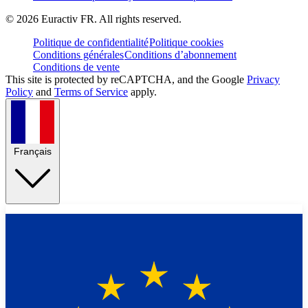
©
2026
Euractiv FR. All rights reserved.
Politique de confidentialité
Politique cookies
Conditions générales
Conditions d’abonnement
Conditions de vente
This site is protected by reCAPTCHA, and the Google
Privacy
Policy
and
Terms of Service
apply.
Français