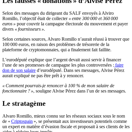
Les fausses « donations » d’Alvise Pérez
Selon des messages du dirigeant du SALF envoyés à Alviro
Romillo, l’objectif était de collecter
« entre 300 000 et 360 000
euros »
pour couvrir la campagne électorale du mouvement et payer
divers
« fournisseurs ».
Selon certaines sources, Alvaro Romillo n’aurait réussi à trouver que
100 000 euros, en raison des problèmes de trésorerie de la
plateforme de cryptomonnaies, qui a finalement fait faillite.
L’eurodéputé explique que l’argent devait aussi servir à financer
l’une de ses promesses de campagne les plus controversées :
faire
don de son salaire
d’eurodéputé. Dans ses messages, Alvise Pérez
aurait expliqué ne pas être prêt à y renoncer.
« Comment pourrais-je renoncer à 100 % de mon salaire de
fonctionnaire ? »
, souligne Alvise Pérez dans l’un de ses messages.
Le stratagème
Alvaro Romillo, mieux connu sur les réseaux sociaux sous le nom
de «
Criptospain
», se présentait aux investisseurs potentiels comme
un expert en matière d’évasion fiscale et proposait à ses clients de les
aider à réduire leurs impôts.