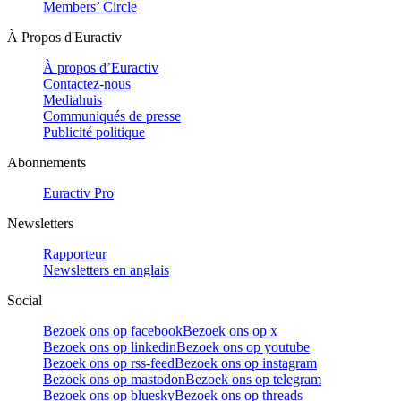
Members’ Circle
À Propos d'Euractiv
À propos d’Euractiv
Contactez-nous
Mediahuis
Communiqués de presse
Publicité politique
Abonnements
Euractiv Pro
Newsletters
Rapporteur
Newsletters en anglais
Social
Bezoek ons op facebook
Bezoek ons op x
Bezoek ons op linkedin
Bezoek ons op youtube
Bezoek ons op rss-feed
Bezoek ons op instagram
Bezoek ons op mastodon
Bezoek ons op telegram
Bezoek ons op bluesky
Bezoek ons op threads