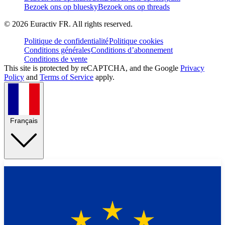
Bezoek ons op bluesky
Bezoek ons op threads
©
2026
Euractiv FR. All rights reserved.
Politique de confidentialité
Politique cookies
Conditions générales
Conditions d’abonnement
Conditions de vente
This site is protected by reCAPTCHA, and the Google
Privacy
Policy
and
Terms of Service
apply.
Français