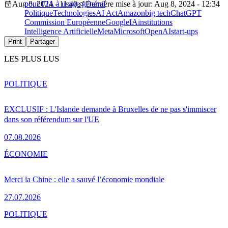
Aug 8, 2024 - 11:40
pour l’IA à usage général
Dernière mise à jour: Aug 8, 2024 - 12:34
Politique
Technologies
AI Act
Amazon
big tech
ChatGPT
Commission Européenne
Google
IA
institutions
Intelligence Artificielle
Meta
Microsoft
OpenAI
start-ups
Print
Partager
LES PLUS LUS
POLITIQUE
EXCLUSIF : L'Islande demande à Bruxelles de ne pas s'immiscer
dans son référendum sur l'UE
07.08.2026
ÉCONOMIE
Merci la Chine : elle a sauvé l’économie mondiale
27.07.2026
POLITIQUE