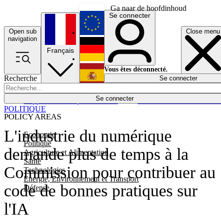
Ga naar de hoofdinhoud
Se connecter
Open sub
Close menu
English
navigation
Français
Deutsch
Vous êtes déconnecté.
Recherche
Se connecter
Español
Lumières éteintes
Se connecter
Rapporteur
Politique
Économie
Newsletters
Evénements
Em
POLITIQUE
POLICY AREAS
L'industrie du numérique
Economie
Politique
demande plus de temps à la
Agriculture et Alimentation
Santé
Commission pour contribuer au
Technologies
Energie, Environnement et Transport
code de bonnes pratiques sur
Défense
l'IA