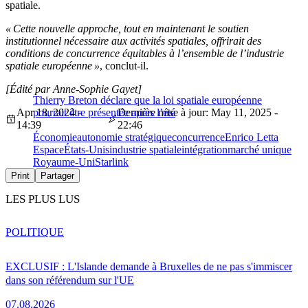
spatiale.
« Cette nouvelle approche, tout en maintenant le soutien
institutionnel nécessaire aux activités spatiales, offrirait des
conditions de concurrence équitables à l’ensemble de l’industrie
spatiale européenne »
, conclut-il.
[Édité par Anne-Sophie Gayet]
Thierry Breton déclare que la loi spatiale européenne
Apr 18, 2024 -
pourrait être présentée après l’été
Dernière mise à jour: May 11, 2025 -
14:39
22:46
Économie
autonomie stratégique
concurrence
Enrico Letta
Espace
États-Unis
industrie spatiale
intégration
marché unique
Royaume-Uni
Starlink
Print
Partager
LES PLUS LUS
POLITIQUE
EXCLUSIF : L'Islande demande à Bruxelles de ne pas s'immiscer
dans son référendum sur l'UE
07.08.2026