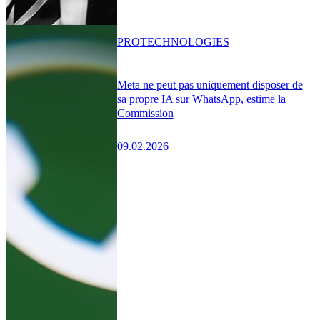
PRO
TECHNOLOGIES
Meta ne peut pas uniquement disposer de
sa propre IA sur WhatsApp, estime la
Commission
09.02.2026