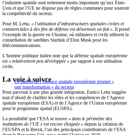
l’industrie spatiale sont nettement moins importants qu’aux États-
Unis et que l’UE ne dispose pas de règles communes pour soutenir
la compétitivité du secteur.
Pour M. Letta,
« l’utilisation d’infrastructures spatiales civiles et
commerciales à des fins de défense est désormais un fait »
. Il prend
l’exemple de la guerre en Ukraine, où militaires et civils utilisent la
constellation de satellites Starlink d’Elon Musk pour les
télécommunications.
L’homme politique italien note que la défense spatiale européenne
est
« relativement peu développée »
par rapport à son utilisation
civile.
La voie à suivre
Le patron de l’Agence spatiale européenne promet «
une transformation » du secteur
Pour parvenir à une plus grande intégration, Enrico Letta suggère
tout d’abord de clarifier les rôles et les compétences de l’Agence
spatiale européenne (ESA) et de l’Agence de l’Union européenne
pour le programme spatial (EUSPA).
La possibilité que l’ESA se trouve
« dans le périmètre des
institutions de l’UE s’est encore éloignée »
depuis la création de
l’EUSPA et le Brexit, l’un des principaux contributeurs de l’ESA
étant le Royaume-Uni, qui a quitté l’Union en 2020.