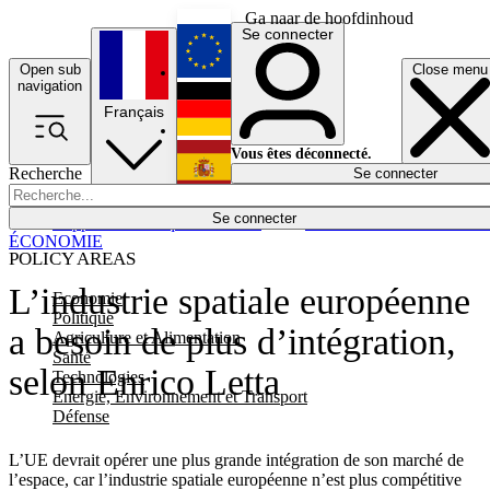
Ga naar de hoofdinhoud
Se connecter
Open sub
Close menu
English
navigation
Français
Deutsch
Vous êtes déconnecté.
Recherche
Se connecter
Español
Lumières éteintes
Se connecter
Rapporteur
Politique
Économie
Newsletters
Evénements
Em
ÉCONOMIE
POLICY AREAS
L’industrie spatiale européenne
Economie
Politique
a besoin de plus d’intégration,
Agriculture et Alimentation
Santé
selon Enrico Letta
Technologies
Energie, Environnement et Transport
Défense
L’UE devrait opérer une plus grande intégration de son marché de
l’espace, car l’industrie spatiale européenne n’est plus compétitive