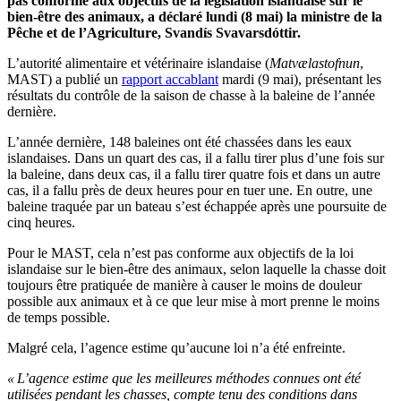
pas conforme aux objectifs de la législation islandaise sur le
bien-être des animaux, a déclaré lundi (8 mai) la ministre de la
Pêche et de l’Agriculture, Svandís Svavarsdóttir.
L’autorité alimentaire et vétérinaire islandaise (
Matvælastofnun
,
MAST) a publié un
rapport accablant
mardi (9 mai), présentant les
résultats du contrôle de la saison de chasse à la baleine de l’année
dernière.
L’année dernière, 148 baleines ont été chassées dans les eaux
islandaises. Dans un quart des cas, il a fallu tirer plus d’une fois sur
la baleine, dans deux cas, il a fallu tirer quatre fois et dans un autre
cas, il a fallu près de deux heures pour en tuer une. En outre, une
baleine traquée par un bateau s’est échappée après une poursuite de
cinq heures.
Pour le MAST, cela n’est pas conforme aux objectifs de la loi
islandaise sur le bien-être des animaux, selon laquelle la chasse doit
toujours être pratiquée de manière à causer le moins de douleur
possible aux animaux et à ce que leur mise à mort prenne le moins
de temps possible.
Malgré cela, l’agence estime qu’aucune loi n’a été enfreinte.
« L’agence estime que les meilleures méthodes connues ont été
utilisées pendant les chasses, compte tenu des conditions dans