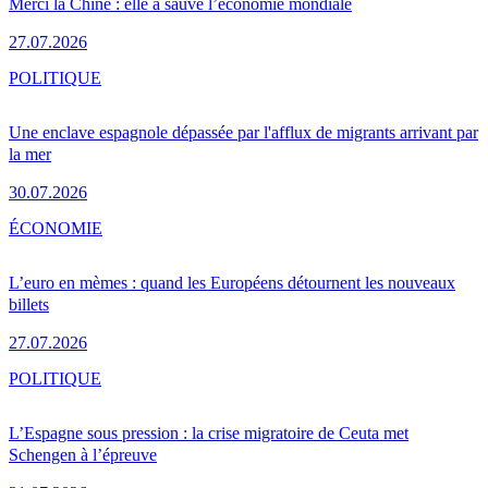
Merci la Chine : elle a sauvé l’économie mondiale
27.07.2026
POLITIQUE
Une enclave espagnole dépassée par l'afflux de migrants arrivant par
la mer
30.07.2026
ÉCONOMIE
L’euro en mèmes : quand les Européens détournent les nouveaux
billets
27.07.2026
POLITIQUE
L’Espagne sous pression : la crise migratoire de Ceuta met
Schengen à l’épreuve