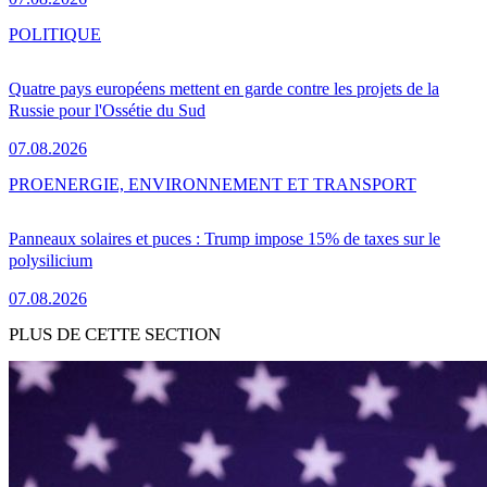
POLITIQUE
Quatre pays européens mettent en garde contre les projets de la
Russie pour l'Ossétie du Sud
07.08.2026
PRO
ENERGIE, ENVIRONNEMENT ET TRANSPORT
Panneaux solaires et puces : Trump impose 15% de taxes sur le
polysilicium
07.08.2026
PLUS DE CETTE SECTION