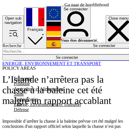
Ga naar de hoofdinhoud
Se connecter
Open sub
Close menu
English
navigation
Français
Deutsch
Vous êtes déconnecté.
Recherche
Se connecter
Español
Lumières éteintes
Se connecter
Rapporteur
Politique
Économie
Newsletters
Evénements
Em
ENERGIE, ENVIRONNEMENT ET TRANSPORT
POLICY AREAS
L’Islande n’arrêtera pas la
Economie
Politique
chasse à la baleine cet été
Agriculture et Alimentation
Santé
malgré un rapport accablant
Technologies
Energie, Environnement et Transport
Défense
Impossible d’arrêter la chasse à la baleine prévue cet été malgré les
conclusions d'un rapport officiel selon laquelle la chasse n’est pas