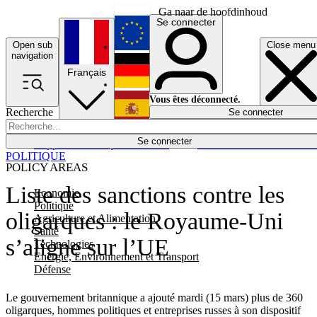
Ga naar de hoofdinhoud
Se connecter
Open sub
Close menu
English
navigation
Français
Deutsch
Vous êtes déconnecté.
Recherche
Se connecter
Español
Lumières éteintes
Se connecter
Rapporteur
Politique
Économie
Newsletters
Evénements
Em
POLITIQUE
POLICY AREAS
Liste des sanctions contre les
Economie
Politique
oligarques : le Royaume-Uni
Agriculture et Alimentation
Santé
s’aligne sur l’UE
Technologies
Energie, Environnement et Transport
Défense
Le gouvernement britannique a ajouté mardi (15 mars) plus de 360
oligarques, hommes politiques et entreprises russes à son dispositif