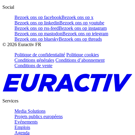
Social
Bezoek ons op facebook
Bezoek ons op x
Bezoek ons op linkedin
Bezoek ons op youtube
Bezoek ons op rss-feed
Bezoek ons op instagram
Bezoek ons op mastodon
Bezoek ons op telegram
Bezoek ons op bluesky
Bezoek ons op threads
©
2026
Euractiv FR
Politique de confidentialité
Politique cookies
Conditions générales
Conditions d’abonnement
Conditions de vente
Services
Media Solutions
Projets publics européens
Evénements
Emplois
Agenda