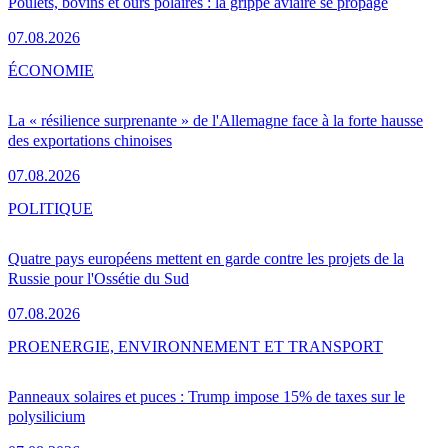
Poulets, bovins et ours polaires : la grippe aviaire se propage
07.08.2026
ÉCONOMIE
La « résilience surprenante » de l'Allemagne face à la forte hausse
des exportations chinoises
07.08.2026
POLITIQUE
Quatre pays européens mettent en garde contre les projets de la
Russie pour l'Ossétie du Sud
07.08.2026
PRO
ENERGIE, ENVIRONNEMENT ET TRANSPORT
Panneaux solaires et puces : Trump impose 15% de taxes sur le
polysilicium