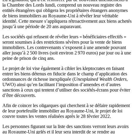
la Chambre des Lords lundi, comprend un nouveau registre des
entités étrangères qui obligera les propriétaires étrangers anonymes
de biens immobiliers au Royaume-Uni à révéler leur véritable
identité. Cette mesure s’appliquera rétroactivement aux biens achetés
jusqu’à une période de 20 ans auparavant.
Les sociétés qui refusent de révéler leurs « bénéficiaires effectifs »
seront soumises à des restrictions sévères pour la vente de biens
immobiliers. Les contrevenants s’exposent à une amende pouvant
aller jusqu’à 2 500 livres (soit environ 2 970 euros) par jour ou à une
peine de prison de cinq ans.
Le projet de loi vise également à cibler les kleptocrates en faisant
entrer les biens détenus en fiducie dans le champ d’application des
ordonnances de richesse inexpliquée (
Unexplained Wealth Orders
,
UWO) ainsi qu’en facilitant l’imposition d’amendes et d’autres
sanctions à ceux qui tentent d’utiliser des sociétés-écrans pour éviter
d’être découverts.
Afin de coincer les oligarques qui cherchent à se défaire rapidement
de leur portefeuille immobilier au Royaume-Uni, le projet de loi
couvre toutes les ventes réalisées après le 28 février 2022.
Les personnes figurant sur la liste des sanctions verront leurs avoirs
au Royaume-Uni gelés et il leur sera interdit de se rendre au