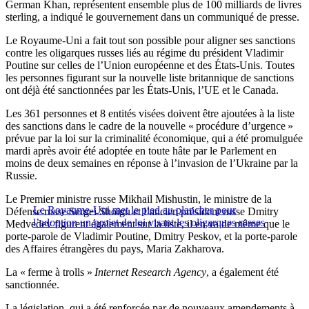
German Khan, représentent ensemble plus de 100 milliards de livres
sterling, a indiqué le gouvernement dans un communiqué de presse.
Le Royaume-Uni a fait tout son possible pour aligner ses sanctions
contre les oligarques russes liés au régime du président Vladimir
Poutine sur celles de l’Union européenne et des États-Unis. Toutes
les personnes figurant sur la nouvelle liste britannique de sanctions
ont déjà été sanctionnées par les États-Unis, l’UE et le Canada.
Les 361 personnes et 8 entités visées doivent être ajoutées à la liste
des sanctions dans le cadre de la nouvelle « procédure d’urgence »
prévue par la loi sur la criminalité économique, qui a été promulguée
mardi après avoir été adoptée en toute hâte par le Parlement en
moins de deux semaines en réponse à l’invasion de l’Ukraine par la
Russie.
Le Premier ministre russe Mikhail Mishustin, le ministre de la
Le Royaume-Uni met le pied au plancher pour
Défense russe Sergei Shoigu et l’ancien président russe Dmitry
l’adoption un projet de loi visant les oligarques russes
Medvedev figurent également sur la liste, il en va de même que le
porte-parole de Vladimir Poutine, Dmitry Peskov, et la porte-parole
des Affaires étrangères du pays, Maria Zakharova.
La « ferme à trolls »
Internet Research Agency
, a également été
sanctionnée.
La législation, qui a été renforcée par de nouveaux amendements à