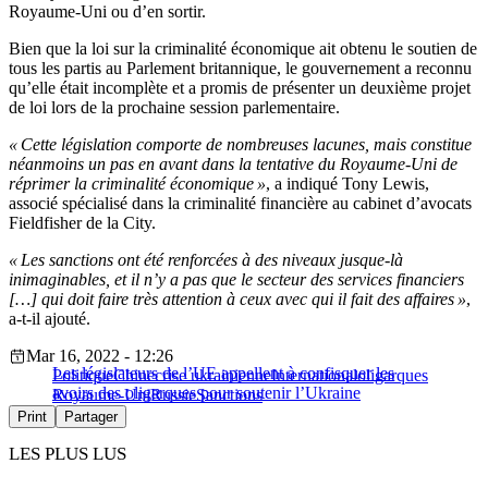
Royaume-Uni ou d’en sortir.
Bien que la loi sur la criminalité économique ait obtenu le soutien de
tous les partis au Parlement britannique, le gouvernement a reconnu
qu’elle était incomplète et a promis de présenter un deuxième projet
de loi lors de la prochaine session parlementaire.
« Cette législation comporte de nombreuses lacunes, mais constitue
néanmoins un pas en avant dans la tentative du Royaume-Uni de
réprimer la criminalité économique »
, a indiqué Tony Lewis,
associé spécialisé dans la criminalité financière au cabinet d’avocats
Fieldfisher de la City.
« Les sanctions ont été renforcées à des niveaux jusque-là
inimaginables, et il n’y a pas que le secteur des services financiers
[…] qui doit faire très attention à ceux avec qui il fait des affaires »
,
a-t-il ajouté.
Mar 16, 2022 - 12:26
Les législateurs de l’UE appellent à confisquer les
Politique
Chine
crise ukrainienne
International
oligarques
avoirs des oligarques pour soutenir l’Ukraine
Royaume-Uni
Russie
Sanctions
Print
Partager
LES PLUS LUS