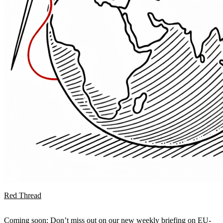
Red Thread
Coming soon: Don’t miss out on our new weekly briefing on EU-