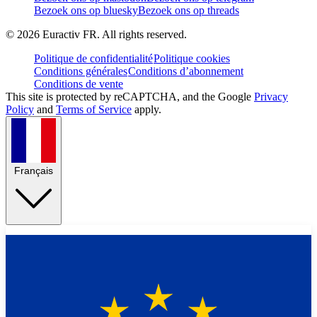
Bezoek ons op bluesky
Bezoek ons op threads
©
2026
Euractiv FR. All rights reserved.
Politique de confidentialité
Politique cookies
Conditions générales
Conditions d’abonnement
Conditions de vente
This site is protected by reCAPTCHA, and the Google
Privacy
Policy
and
Terms of Service
apply.
Français