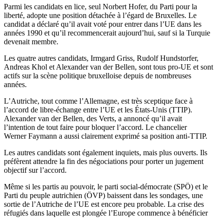
Parmi les candidats en lice, seul Norbert Hofer, du Parti pour la
liberté, adopte une position détachée à l’égard de Bruxelles. Le
candidat a déclaré qu’il avait voté pour entrer dans l’UE dans les
années 1990 et qu’il recommencerait aujourd’hui, sauf si la Turquie
devenait membre.
Les quatre autres candidats, Irmgard Griss, Rudolf Hundstorfer,
Andreas Khol et Alexander van der Bellen, sont tous pro-UE et sont
actifs sur la scène politique bruxelloise depuis de nombreuses
années.
L’Autriche, tout comme l’Allemagne, est très sceptique face à
l’accord de libre-échange entre l’UE et les États-Unis (TTIP).
Alexander van der Bellen, des Verts, a annoncé qu’il avait
l’intention de tout faire pour bloquer l’accord. Le chancelier
Werner Faymann a aussi clairement exprimé sa position anti-TTIP.
Les autres candidats sont également inquiets, mais plus ouverts. Ils
préfèrent attendre la fin des négociations pour porter un jugement
objectif sur l’accord.
Même si les partis au pouvoir, le parti social-démocrate (SPÖ) et le
Parti du peuple autrichien (ÖVP) baissent dans les sondages, une
sortie de l’Autriche de l’UE est encore peu probable. La crise des
réfugiés dans laquelle est plongée l’Europe commence à bénéficier