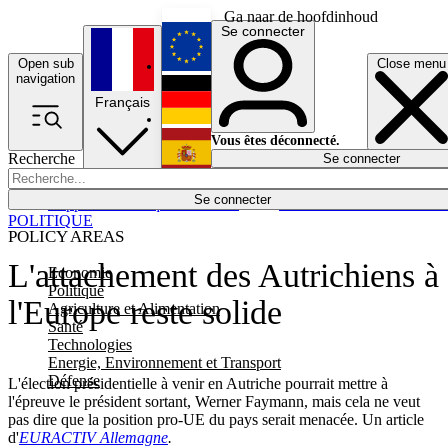
Ga naar de hoofdinhoud
Se connecter
Open sub
Close menu
English
navigation
Français
Deutsch
Vous êtes déconnecté.
Recherche
Se connecter
Español
Lumières éteintes
Se connecter
Rapporteur
Politique
Économie
Newsletters
Evénements
Em
POLITIQUE
POLICY AREAS
L'attachement des Autrichiens à
Economie
Politique
l'Europe reste solide
Agriculture et Alimentation
Santé
Technologies
Energie, Environnement et Transport
Défense
L'élection présidentielle à venir en Autriche pourrait mettre à
l'épreuve le président sortant, Werner Faymann, mais cela ne veut
pas dire que la position pro-UE du pays serait menacée. Un article
d'
EURACTIV Allemagne
.