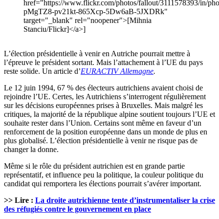
href="https://www.flickr.com/photos/fallout/3111578393/in/phot
pMgTZ8-pv21kt-865Xcp-5Dw6aB-5JXDRk"
target="_blank" rel="noopener">[Mihnia
Stanciu/Flickr]</a>]
L’élection présidentielle à venir en Autriche pourrait mettre à
l’épreuve le président sortant. Mais l’attachement à l’UE du pays
reste solide. Un article d’
EURACTIV Allemagne
.
Le 12 juin 1994, 67 % des électeurs autrichiens avaient choisi de
rejoindre l’UE. Certes, les Autrichiens s’interrogent régulièrement
sur les décisions européennes prises à Bruxelles. Mais malgré les
critiques, la majorité de la république alpine soutient toujours l’UE et
souhaite rester dans l’Union. Certains sont même en faveur d’un
renforcement de la position européenne dans un monde de plus en
plus globalisé. L’élection présidentielle à venir ne risque pas de
changer la donne.
Même si le rôle du président autrichien est en grande partie
représentatif, et influence peu la politique, la couleur politique du
candidat qui remportera les élections pourrait s’avérer important.
>> Lire :
La droite autrichienne tente d’instrumentaliser la crise
des réfugiés contre le gouvernement en place