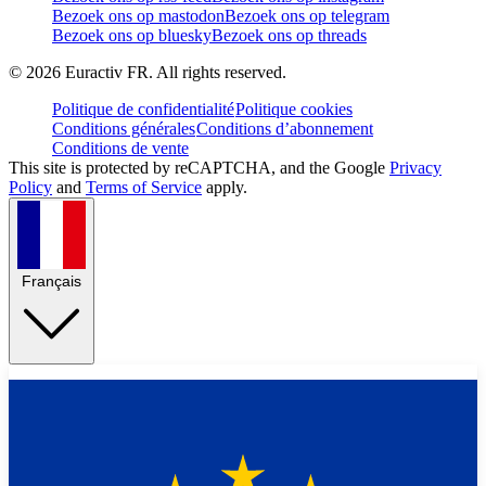
Bezoek ons op mastodon
Bezoek ons op telegram
Bezoek ons op bluesky
Bezoek ons op threads
©
2026
Euractiv FR. All rights reserved.
Politique de confidentialité
Politique cookies
Conditions générales
Conditions d’abonnement
Conditions de vente
This site is protected by reCAPTCHA, and the Google
Privacy
Policy
and
Terms of Service
apply.
Français