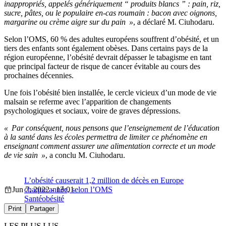
inappropriés, appelés génériquement “ produits blancs ” : pain, riz,
sucre, pâtes, ou le populaire en-cas roumain : bacon avec oignons,
margarine ou crème aigre sur du pain »
, a déclaré M. Ciuhodaru.
Selon l’OMS, 60 % des adultes européens souffrent d’obésité, et un
tiers des enfants sont également obèses. Dans certains pays de la
région européenne, l’obésité devrait dépasser le tabagisme en tant
que principal facteur de risque de cancer évitable au cours des
prochaines décennies.
Une fois l’obésité bien installée, le cercle vicieux d’un mode de vie
malsain se referme avec l’apparition de changements
psychologiques et sociaux, voire de graves dépressions.
« Par conséquent, nous pensons que l’enseignement de l’éducation
à la santé dans les écoles permettra de limiter ce phénomène en
enseignant comment assurer une alimentation correcte et un mode
de vie sain »
, a conclu M. Ciuhodaru.
L’obésité causerait 1,2 million de décès en Europe
Jun 7, 2022 - 13:01
chaque année, selon l’OMS
Santé
obésité
Print
Partager
LES PLUS LUS