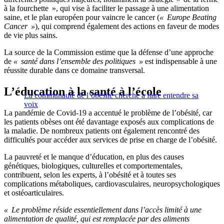
à la fourchette », qui vise à faciliter le passage à une alimentation
saine, et le plan européen pour vaincre le cancer (
« Europe Beating
Cancer »
), qui comprend également des actions en faveur de modes
de vie plus sains.
La source de la Commission estime que la défense d’une approche
de
« santé dans l’ensemble des politiques »
est indispensable à une
réussite durable dans ce domaine transversal.
L’éducation à la santé à l’école
La communauté de l’obésité cherche à faire entendre sa
voix
La pandémie de Covid-19 a accentué le problème de l’obésité, car
les patients obèses ont été davantage exposés aux complications de
la maladie. De nombreux patients ont également rencontré des
difficultés pour accéder aux services de prise en charge de l’obésité.
La pauvreté et le manque d’éducation, en plus des causes
génétiques, biologiques, culturelles et comportementales,
contribuent, selon les experts, à l’obésité et à toutes ses
complications métaboliques, cardiovasculaires, neuropsychologiques
et ostéoarticulaires.
« Le problème réside essentiellement dans l’accès limité à une
alimentation de qualité, qui est remplacée par des aliments