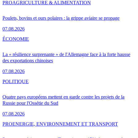
PRO
AGRICULTURE & ALIMENTATION
Poulets, bovins et ours polaires : la grippe aviaire se propage
07.08.2026
ÉCONOMIE
La « résilience surprenante » de l'Allemagne face à la forte hausse
des exportations chinoises
07.08.2026
POLITIQUE
Quatre pays européens mettent en garde contre les projets de la
Russie pour l'Ossétie du Sud
07.08.2026
PRO
ENERGIE, ENVIRONNEMENT ET TRANSPORT