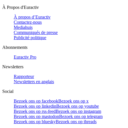
À Propos d'Euractiv
À propos d’Euractiv
Contactez-nous
Mediahuis
Communiqués de presse
Publicité politique
Abonnements
Euractiv Pro
Newsletters
Rapporteur
Newsletters en anglais
Social
Bezoek ons op facebook
Bezoek ons op x
Bezoek ons op linkedin
Bezoek ons op youtube
Bezoek ons op rss-feed
Bezoek ons op instagram
Bezoek ons op mastodon
Bezoek ons op telegram
Bezoek ons op bluesky
Bezoek ons op threads