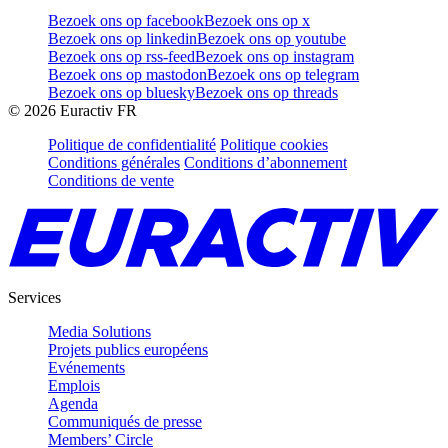
Bezoek ons op facebook
Bezoek ons op x
Bezoek ons op linkedin
Bezoek ons op youtube
Bezoek ons op rss-feed
Bezoek ons op instagram
Bezoek ons op mastodon
Bezoek ons op telegram
Bezoek ons op bluesky
Bezoek ons op threads
©
2026
Euractiv FR
Politique de confidentialité
Politique cookies
Conditions générales
Conditions d’abonnement
Conditions de vente
Services
Media Solutions
Projets publics européens
Evénements
Emplois
Agenda
Communiqués de presse
Members’ Circle