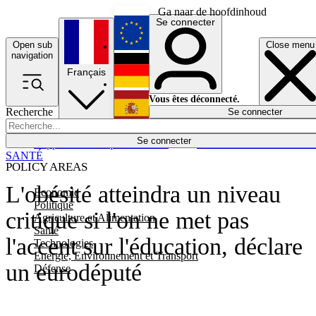
Ga naar de hoofdinhoud
Se connecter
Open sub
Close menu
English
navigation
Français
Deutsch
Vous êtes déconnecté.
Recherche
Se connecter
Español
Lumières éteintes
Se connecter
Rapporteur
Politique
Économie
Newsletters
Evénements
Em
SANTÉ
POLICY AREAS
L'obésité atteindra un niveau
Economie
Politique
critique si l'on ne met pas
Agriculture et Alimentation
Santé
l'accent sur l'éducation, déclare
Technologies
Energie, Environnement et Transport
un eurodéputé
Défense