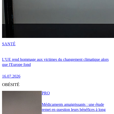
SANTÉ
L'UE rend hommage aux victimes du changement climatique alors
que l'Europe fond
16.07.2026
OBÉSITÉ
PRO
Médicaments amaigrissants : une étude
remet en question leurs bénéfices à long