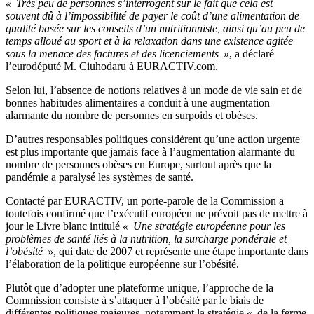
« Très peu de personnes s’interrogent sur le fait que cela est
souvent dû à l’impossibilité de payer le coût d’une alimentation de
qualité basée sur les conseils d’un nutritionniste, ainsi qu’au peu de
temps alloué au sport et à la relaxation dans une existence agitée
sous la menace des factures et des licenciements »
, a déclaré
l’eurodéputé M. Ciuhodaru à EURACTIV.com.
Selon lui, l’absence de notions relatives à un mode de vie sain et de
bonnes habitudes alimentaires a conduit à une augmentation
alarmante du nombre de personnes en surpoids et obèses.
D’autres responsables politiques considèrent qu’une action urgente
est plus importante que jamais face à l’augmentation alarmante du
nombre de personnes obèses en Europe, surtout après que la
pandémie a paralysé les systèmes de santé.
Contacté par EURACTIV, un porte-parole de la Commission a
toutefois confirmé que l’exécutif européen ne prévoit pas de mettre à
jour le Livre blanc intitulé
« Une stratégie européenne pour les
problèmes de santé liés à la nutrition, la surcharge pondérale et
l’obésité »
, qui date de 2007 et représente une étape importante dans
l’élaboration de la politique européenne sur l’obésité.
Plutôt que d’adopter une plateforme unique, l’approche de la
Commission consiste à s’attaquer à l’obésité par le biais de
différentes politiques majeures, notamment la stratégie « de la ferme