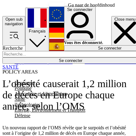
Ga naar de hoofdinhoud
Se connecter
Open sub
Close menu
English
navigation
Français
Deutsch
Vous êtes déconnecté.
Recherche
Se connecter
Español
Lumières éteintes
Se connecter
Rapporteur
Politique
Économie
Newsletters
Evénements
Em
SANTÉ
POLICY AREAS
L’obésité causerait 1,2 million
Economie
Politique
de décès en Europe chaque
Agriculture et Alimentation
Santé
année, selon l’OMS
Technologies
Energie, Environnement et Transport
Défense
Un nouveau rapport de l’OMS révèle que le surpoids et l’obésité
sont à l’origine de 1,2 million de décès en Europe chaque année,