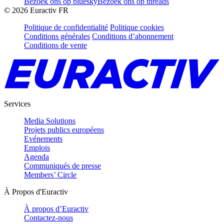
Bezoek ons op bluesky
Bezoek ons op threads
©
2026
Euractiv FR
Politique de confidentialité
Politique cookies
Conditions générales
Conditions d’abonnement
Conditions de vente
Services
Media Solutions
Projets publics européens
Evénements
Emplois
Agenda
Communiqués de presse
Members’ Circle
À Propos d'Euractiv
À propos d’Euractiv
Contactez-nous