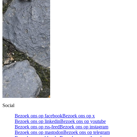
Social
Bezoek ons op facebook
Bezoek ons op x
Bezoek ons op linkedin
Bezoek ons op youtube
Bezoek ons op rss-feed
Bezoek ons op instagram
Bezoek ons op mastodon
Bezoek ons op telegram