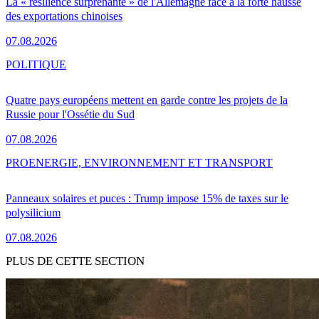
La « résilience surprenante » de l'Allemagne face à la forte hausse
des exportations chinoises
07.08.2026
POLITIQUE
Quatre pays européens mettent en garde contre les projets de la
Russie pour l'Ossétie du Sud
07.08.2026
PRO
ENERGIE, ENVIRONNEMENT ET TRANSPORT
Panneaux solaires et puces : Trump impose 15% de taxes sur le
polysilicium
07.08.2026
PLUS DE CETTE SECTION