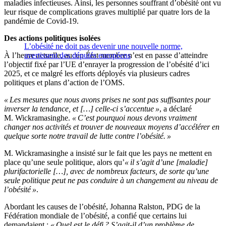
maladies infectieuses. Ainsi, les personnes souffrant d’obésité ont vu
leur risque de complications graves multiplié par quatre lors de la
pandémie de Covid-19.
Des actions politiques isolées
L’obésité ne doit pas devenir une nouvelle norme,
À l’heure actuelle, aucun État membre n’est en passe d’atteindre
avertissent des députés européens
l’objectif fixé par l’UE d’enrayer la progression de l’obésité d’ici
2025, et ce malgré les efforts déployés via plusieurs cadres
politiques et plans d’action de l’OMS.
« Les mesures que nous avons prises ne sont pas suffisantes pour
inverser la tendance, et […] celle-ci s’accentue »
, a déclaré
M. Wickramasinghe.
« C’est pourquoi nous devons vraiment
changer nos activités et trouver de nouveaux moyens d’accélérer en
quelque sorte notre travail de lutte contre l’obésité. »
M. Wickramasinghe a insisté sur le fait que les pays ne mettent en
place qu’une seule politique, alors qu’
« il s’agit d’une [maladie]
plurifactorielle […], avec de nombreux facteurs, de sorte qu’une
seule politique peut ne pas conduire à un changement au niveau de
l’obésité »
.
Abordant les causes de l’obésité, Johanna Ralston, PDG de la
Fédération mondiale de l’obésité, a confié que certains lui
demandaient :
« Quel est le défi ? S’agit-il d’un problème de