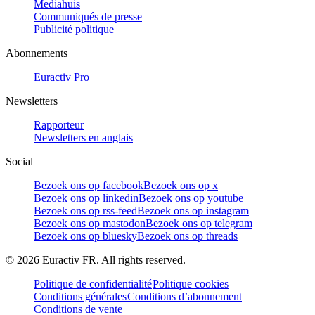
Mediahuis
Communiqués de presse
Publicité politique
Abonnements
Euractiv Pro
Newsletters
Rapporteur
Newsletters en anglais
Social
Bezoek ons op facebook
Bezoek ons op x
Bezoek ons op linkedin
Bezoek ons op youtube
Bezoek ons op rss-feed
Bezoek ons op instagram
Bezoek ons op mastodon
Bezoek ons op telegram
Bezoek ons op bluesky
Bezoek ons op threads
©
2026
Euractiv FR. All rights reserved.
Politique de confidentialité
Politique cookies
Conditions générales
Conditions d’abonnement
Conditions de vente