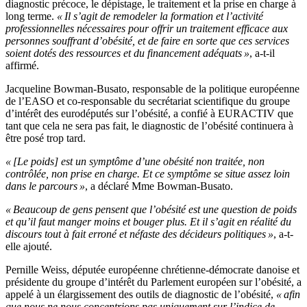
diagnostic précoce, le dépistage, le traitement et la prise en charge à
long terme.
« Il s’agit de remodeler la formation et l’activité
professionnelles nécessaires pour offrir un traitement efficace aux
personnes souffrant d’obésité, et de faire en sorte que ces services
soient dotés des ressources et du financement adéquats »
, a-t-il
affirmé.
Jacqueline Bowman-Busato, responsable de la politique européenne
de l’EASO et co-responsable du secrétariat scientifique du groupe
d’intérêt des eurodéputés sur l’obésité, a confié à EURACTIV que
tant que cela ne sera pas fait, le diagnostic de l’obésité continuera à
être posé trop tard.
« [Le poids] est un symptôme d’une obésité non traitée, non
contrôlée, non prise en charge. Et ce symptôme se situe assez loin
dans le parcours »
, a déclaré Mme Bowman-Busato.
« Beaucoup de gens pensent que l’obésité est une question de poids
et qu’il faut manger moins et bouger plus. Et il s’agit en réalité du
discours tout à fait erroné et néfaste des décideurs politiques »
, a-t-
elle ajouté.
Pernille Weiss, députée européenne chrétienne-démocrate danoise et
présidente du groupe d’intérêt du Parlement européen sur l’obésité, a
appelé à un élargissement des outils de diagnostic de l’obésité,
« afin
que nous ne nous concentrions pas uniquement sur l’indice de