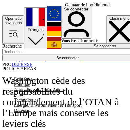
Ga naar de hoofdinhoud
Se connecter
Open sub
Close menu
English
navigation
Français
Deutsch
Vous êtes déconnecté.
Recherche
Se connecter
Español
Lumières éteintes
Se connecter
Rapporteur
Politique
Économie
Newsletters
Evénements
Em
PRO
DÉFENSE
POLICY AREAS
Washington cède des
Economie
Politique
responsabilités du
Agriculture et Alimentation
Santé
commandement de l’OTAN à
Technologies
Energie, Environnement et Transport
l’Europe mais conserve les
Défense
leviers clés