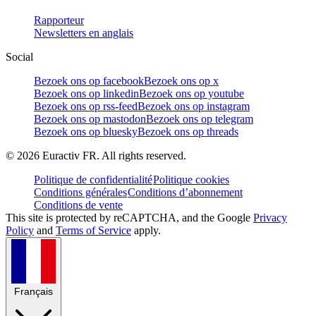
Rapporteur
Newsletters en anglais
Social
Bezoek ons op facebook
Bezoek ons op x
Bezoek ons op linkedin
Bezoek ons op youtube
Bezoek ons op rss-feed
Bezoek ons op instagram
Bezoek ons op mastodon
Bezoek ons op telegram
Bezoek ons op bluesky
Bezoek ons op threads
©
2026
Euractiv FR. All rights reserved.
Politique de confidentialité
Politique cookies
Conditions générales
Conditions d’abonnement
Conditions de vente
This site is protected by reCAPTCHA, and the Google
Privacy
Policy
and
Terms of Service
apply.
Français