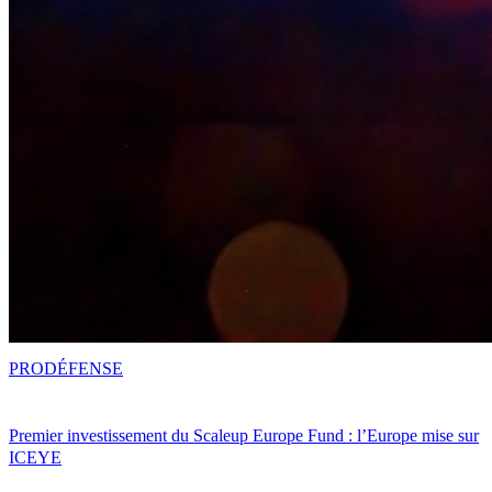
PRO
DÉFENSE
Premier investissement du Scaleup Europe Fund : l’Europe mise sur
ICEYE