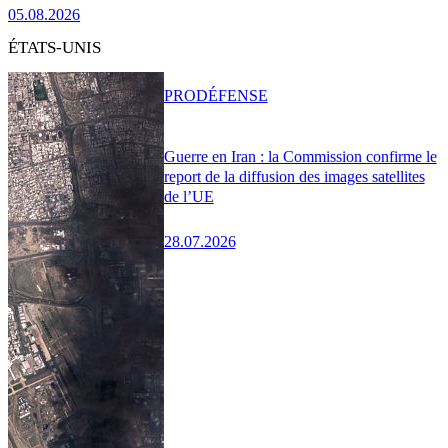
05.08.2026
ÉTATS-UNIS
PRO
DÉFENSE
Guerre en Iran : la Commission confirme le
report de la diffusion des images satellites
de l’UE
28.07.2026