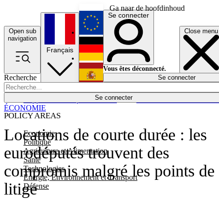
Ga naar de hoofdinhoud
Se connecter
Open sub
Close menu
English
navigation
Français
Deutsch
Vous êtes déconnecté.
Recherche
Se connecter
Español
Lumières éteintes
Se connecter
Rapporteur
Politique
Économie
Newsletters
Evénements
Em
ÉCONOMIE
POLICY AREAS
Locations de courte durée : les
Economie
Politique
eurodéputés trouvent des
Agriculture et Alimentation
Santé
compromis malgré les points de
Technologies
Energie, Environnement et Transport
litige
Défense