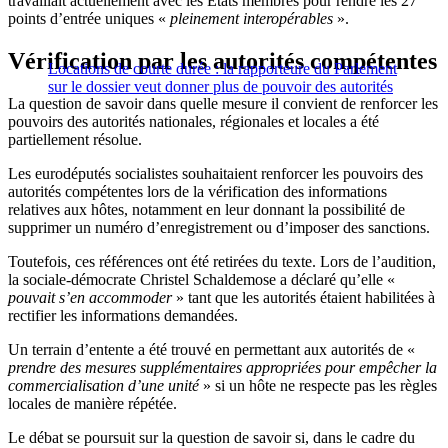
travaillait actuellement avec les États membres pour rendre les 27
points d’entrée uniques «
pleinement interopérables
».
Vérification par les autorités compétentes
Locations de courte durée : la rapporteure du Parlement
sur le dossier veut donner plus de pouvoir des autorités
La question de savoir dans quelle mesure il convient de renforcer les
pouvoirs des autorités nationales, régionales et locales a été
partiellement résolue.
Les eurodéputés socialistes souhaitaient renforcer les pouvoirs des
autorités compétentes lors de la vérification des informations
relatives aux hôtes, notamment en leur donnant la possibilité de
supprimer un numéro d’enregistrement ou d’imposer des sanctions.
Toutefois, ces références ont été retirées du texte. Lors de l’audition,
la sociale-démocrate Christel Schaldemose a déclaré qu’elle «
pouvait s’en accommoder
» tant que les autorités étaient habilitées à
rectifier les informations demandées.
Un terrain d’entente a été trouvé en permettant aux autorités de «
prendre des mesures supplémentaires appropriées pour empêcher la
commercialisation d’une unité
» si un hôte ne respecte pas les règles
locales de manière répétée.
Le débat se poursuit sur la question de savoir si, dans le cadre du