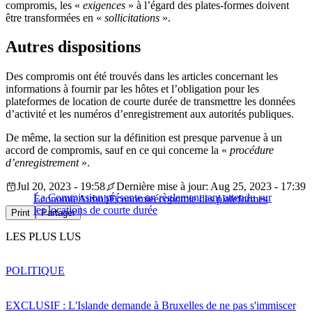
compromis, les «
exigences
» à l’égard des plates-formes doivent
être transformées en «
sollicitations
».
Autres dispositions
Des compromis ont été trouvés dans les articles concernant les
informations à fournir par les hôtes et l’obligation pour les
plateformes de location de courte durée de transmettre les données
d’activité et les numéros d’enregistrement aux autorités publiques.
De même, la section sur la définition est presque parvenue à un
accord de compromis, sauf en ce qui concerne la «
procédure
d’enregistrement
».
Jul 20, 2023 - 19:58
Dernière mise à jour: Aug 25, 2023 - 17:39
La Commission présente un règlement tant attendu sur
Économie
Airbnb
Économie
économie des plateformes
les locations de courte durée
Print
Partager
LES PLUS LUS
POLITIQUE
EXCLUSIF : L'Islande demande à Bruxelles de ne pas s'immiscer