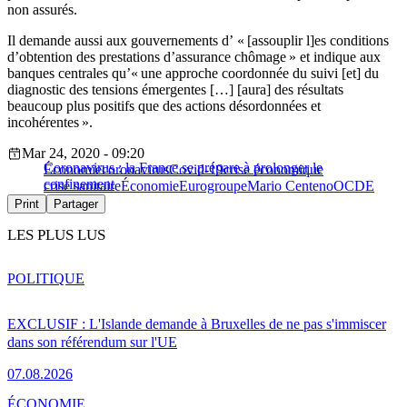
non assurés.
Il demande aussi aux gouvernements d’ « [assouplir l]es conditions
d’obtention des prestations d’assurance chômage » et indique aux
banques centrales qu’« une approche coordonnée du suivi [et] du
diagnostic des tensions émergentes […] [aura] des résultats
beaucoup plus positifs que des actions désordonnées et
incohérentes ».
Mar 24, 2020 - 09:20
Coronavirus : la France se prépare à prolonger le
Économie
coronavirus
Covid-19
crise économique
confinement
crise sanitaire
Économie
Eurogroupe
Mario Centeno
OCDE
Print
Partager
LES PLUS LUS
POLITIQUE
EXCLUSIF : L'Islande demande à Bruxelles de ne pas s'immiscer
dans son référendum sur l'UE
07.08.2026
ÉCONOMIE