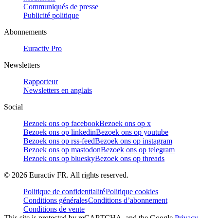
Communiqués de presse
Publicité politique
Abonnements
Euractiv Pro
Newsletters
Rapporteur
Newsletters en anglais
Social
Bezoek ons op facebook
Bezoek ons op x
Bezoek ons op linkedin
Bezoek ons op youtube
Bezoek ons op rss-feed
Bezoek ons op instagram
Bezoek ons op mastodon
Bezoek ons op telegram
Bezoek ons op bluesky
Bezoek ons op threads
©
2026
Euractiv FR. All rights reserved.
Politique de confidentialité
Politique cookies
Conditions générales
Conditions d’abonnement
Conditions de vente
This site is protected by reCAPTCHA, and the Google
Privacy