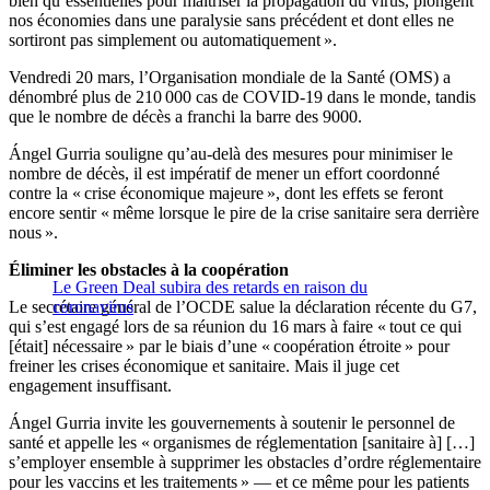
bien qu’essentielles pour maîtriser la propagation du virus, plongent
nos économies dans une paralysie sans précédent et dont elles ne
sortiront pas simplement ou automatiquement ».
Vendredi 20 mars, l’Organisation mondiale de la Santé (OMS) a
dénombré plus de 210 000 cas de COVID-19 dans le monde, tandis
que le nombre de décès a franchi la barre des 9000.
Ángel Gurria souligne qu’au-delà des mesures pour minimiser le
nombre de décès, il est impératif de mener un effort coordonné
contre la « crise économique majeure », dont les effets se feront
encore sentir « même lorsque le pire de la crise sanitaire sera derrière
nous ».
Éliminer les obstacles à la coopération
Le Green Deal subira des retards en raison du
Le secrétaire général de l’OCDE salue la déclaration récente du G7,
coronavirus
qui s’est engagé lors de sa réunion du 16 mars à faire « tout ce qui
[était] nécessaire » par le biais d’une « coopération étroite » pour
freiner les crises économique et sanitaire. Mais il juge cet
engagement insuffisant.
Ángel Gurria invite les gouvernements à soutenir le personnel de
santé et appelle les « organismes de réglementation [sanitaire à] […]
s’employer ensemble à supprimer les obstacles d’ordre réglementaire
pour les vaccins et les traitements » — et ce même pour les patients