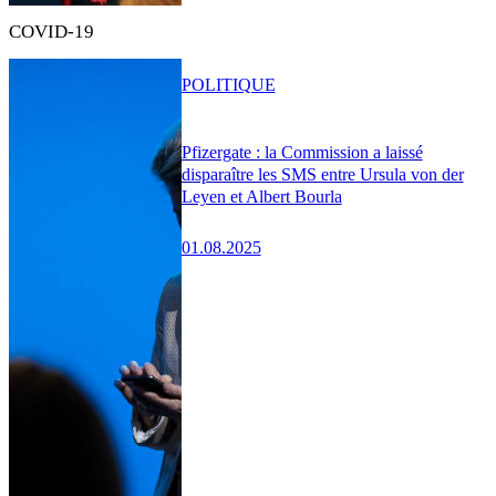
COVID-19
POLITIQUE
Pfizergate : la Commission a laissé
disparaître les SMS entre Ursula von der
Leyen et Albert Bourla
01.08.2025