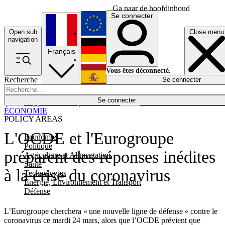
Ga naar de hoofdinhoud
Se connecter
Open sub
Close menu
English
navigation
Français
Deutsch
Vous êtes déconnecté.
Recherche
Se connecter
Español
Lumières éteintes
Se connecter
Rapporteur
Politique
Économie
Newsletters
Evénements
Em
ÉCONOMIE
POLICY AREAS
L'OCDE et l'Eurogroupe
Economie
Politique
préparent des réponses inédites
Agriculture et Alimentation
Santé
à la crise du coronavirus
Technologies
Energie, Environnement et Transport
Défense
L’Eurogroupe cherchera « une nouvelle ligne de défense » contre le
coronavirus ce mardi 24 mars, alors que l’OCDE prévient que