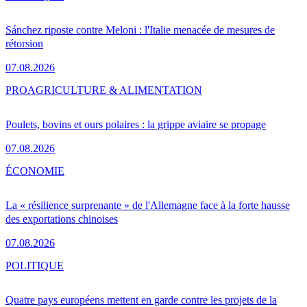
Sánchez riposte contre Meloni : l'Italie menacée de mesures de
rétorsion
07.08.2026
PRO
AGRICULTURE & ALIMENTATION
Poulets, bovins et ours polaires : la grippe aviaire se propage
07.08.2026
ÉCONOMIE
La « résilience surprenante » de l'Allemagne face à la forte hausse
des exportations chinoises
07.08.2026
POLITIQUE
Quatre pays européens mettent en garde contre les projets de la