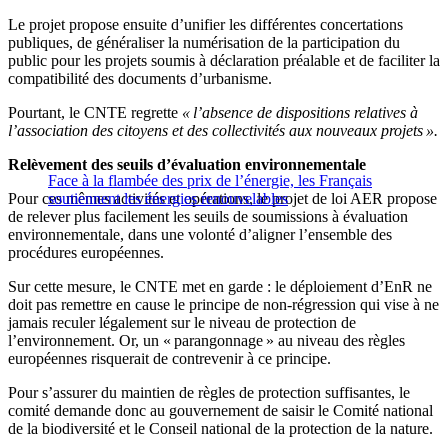
Le projet propose ensuite d’unifier les différentes concertations
publiques, de généraliser la numérisation de la participation du
public pour les projets soumis à déclaration préalable et de faciliter la
compatibilité des documents d’urbanisme.
Pourtant, le CNTE regrette
« l’absence de dispositions relatives à
l’association des citoyens et des collectivités aux nouveaux projets ».
Relèvement des seuils d’évaluation environnementale
Face à la flambée des prix de l’énergie, les Français
Pour ces mêmes activités et opérations, le projet de loi AER propose
soutiennent les énergies renouvelables
de relever plus facilement les seuils de soumissions à évaluation
environnementale, dans une volonté d’aligner l’ensemble des
procédures européennes.
Sur cette mesure, le CNTE met en garde : le déploiement d’EnR ne
doit pas remettre en cause le principe de non-régression qui vise à ne
jamais reculer légalement sur le niveau de protection de
l’environnement. Or, un « parangonnage » au niveau des règles
européennes risquerait de contrevenir à ce principe.
Pour s’assurer du maintien de règles de protection suffisantes, le
comité demande donc au gouvernement de saisir le Comité national
de la biodiversité et le Conseil national de la protection de la nature.