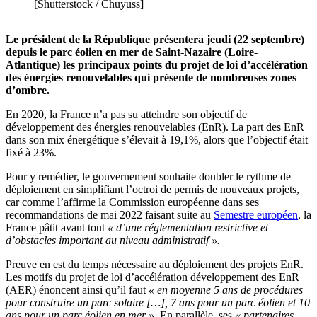
[Shutterstock / Chuyuss]
Le président de la République présentera jeudi (22 septembre)
depuis le parc éolien en mer de Saint-Nazaire (Loire-
Atlantique) les principaux points du
projet de loi d’accélération
des énergies renouvelables qui présente de nombreuses zones
d’ombre.
En 2020, la France n’a pas su atteindre son objectif de
développement des énergies renouvelables (EnR). La part des EnR
dans son mix énergétique s’élevait à 19,1%, alors que l’objectif était
fixé à 23%.
Pour y remédier, le gouvernement souhaite doubler le rythme de
déploiement en simplifiant l
’octroi de permis de nouveaux projets,
car comme l’affirme la Commission européenne dans ses
recommandations de mai 2022 faisant suite au
Semestre européen
, la
France pâtit avant tout
« d’une réglementation restrictive et
d’obstacles important au niveau administratif ».
Preuve en est du temps nécessaire au déploiement des projets EnR.
Les motifs du projet de loi d’accélération développement des EnR
(AER) énoncent ainsi qu’il faut
« en moyenne 5 ans de procédures
pour construire un parc solaire […], 7 ans pour un parc éolien et 10
ans pour un parc éolien en mer »
. En parallèle, ses
« partenaires