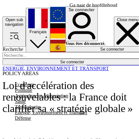
Ga naar de hoofdinhoud
Se connecter
Open sub
Close menu
English
navigation
Français
Deutsch
Vous êtes déconnecté.
Recherche
Se connecter
Español
Lumières éteintes
Se connecter
Rapporteur
Politique
Économie
Newsletters
Evénements
Em
ENERGIE, ENVIRONNEMENT ET TRANSPORT
POLICY AREAS
Loi d'accélération des
Economie
Politique
renouvelables : la France doit
Agriculture et Alimentation
Santé
clarifier sa « stratégie globale »
Technologies
Energie, Environnement et Transport
Défense