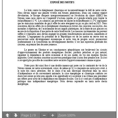
Page
1
/
9
Zoom
100%