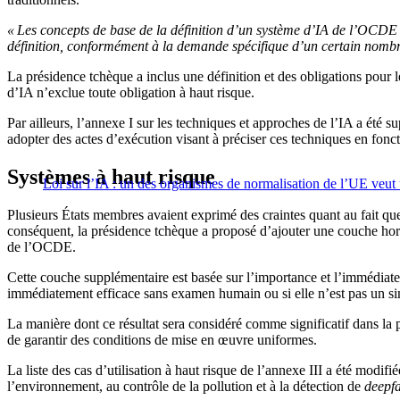
« Les concepts de base de la définition d’un système d’IA de l’OCDE
définition, conformément à la demande spécifique d’un certain nombr
La présidence tchèque a inclus une définition et des obligations pour 
d’IA n’exclue toute obligation à haut risque.
Par ailleurs, l’annexe I sur les techniques et approches de l’IA a été 
adopter des actes d’exécution visant à préciser ces techniques en fonc
Systèmes à haut risque
Loi sur l’IA : un des organismes de normalisation de l’UE veut 
Plusieurs États membres avaient exprimé des craintes quant au fait qu
conséquent, la présidence tchèque a proposé d’ajouter une couche horizo
de l’OCDE.
Cette couche supplémentaire est basée sur l’importance et l’immédiatet
immédiatement efficace sans examen humain ou si elle n’est pas un si
La manière dont ce résultat sera considéré comme significatif dans la 
de garantir des conditions de mise en œuvre uniformes.
La liste des cas d’utilisation à haut risque de l’annexe III a été modifi
l’environnement, au contrôle de la pollution et à la détection de
deepf