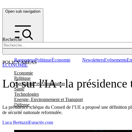
Open sub navigation
Recherche
Rapporteur
Politique
Économie
Newsletters
Evénements
Em
POLICY AREAS
ÉCONOMIE
Economie
Politique
Loi sur l'IA : la présidence
Agriculture et Alimentation
Santé
Technologies
Energie, Environnement et Transport
Défense
La présidence tchèque du Conseil de l’UE a proposé une définition plus
de sécurité nationale reformulée.
Luca Bertuzzi
Euractiv.com