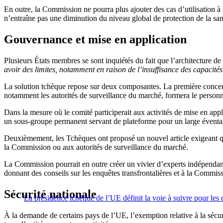
En outre, la Commission ne pourra plus ajouter des cas d’utilisation à h
n’entraîne pas une diminution du niveau global de protection de la san
Gouvernance et mise en application
Plusieurs États membres se sont inquiétés du fait que l’architecture de
avoir des limites, notamment en raison de l’insuffisance des capacités 
La solution tchèque repose sur deux composantes. La première concerne 
notamment les autorités de surveillance du marché, formera le personnel
Dans la mesure où le comité participerait aux activités de mise en app
un sous-groupe permanent servant de plateforme pour un large éventail 
Deuxièmement, les Tchèques ont proposé un nouvel article exigeant que
la Commission ou aux autorités de surveillance du marché.
La Commission pourrait en outre créer un vivier d’experts indépendants 
donnant des conseils sur les enquêtes transfrontalières et à la Commiss
Sécurité nationale
La présidence tchèque de l’UE définit la voie à suivre pour les d
À la demande de certains pays de l’UE, l’exemption relative à la sécuri