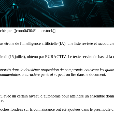
e tchèque. [[cono0430/Shutterstock]]
étroite de l’intelligence artificielle (IA), une liste révisée et raccourc
dredi (15 juillet), obtenu par EURACTIV. Le texte servira de base à la 
portés dans la deuxième proposition de compromis, couvrant les quatre 
s commentaires à caractère général »
, peut-on lire dans le document.
çu avec un certain niveau d’autonomie pour atteindre un ensemble donné 
ce.
ches fondées sur la connaissance ont été ajoutées dans le préambule du 