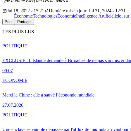
type d’entité exerçant ces activités »
.
Jul 18, 2022 - 15:21
Dernière mise à jour: Jul 31, 2024 - 12:31
Économie
Technologies
Économie
Intelligence Artificielle
loi sur 
Print
Partager
LES PLUS LUS
POLITIQUE
EXCLUSIF : L'Islande demande à Bruxelles de ne pas s'immiscer dan
09:07
ÉCONOMIE
Merci la Chine : elle a sauvé l’économie mondiale
27.07.2026
POLITIQUE
Une enclave espagnole dépassée par l'afflux de migrants arrivant par 