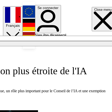
Se connecter
Close menu
English
Français
Deutsch
Vous êtes déconnecté.
Se connecter
Español
Lumières éteintes
on plus étroite de l'IA
que, un rôle plus important pour le Conseil de l’IA et une exemption