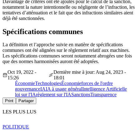
Davantage de critères ont été ajoutés pour le calcul de la sanction,
notamment la nature intentionnelle ou négligente de l’infraction, les
tentatives d’atténuation et le fait que des infractions similaires aient
déjà été sanctionnées.
Spécifications communes
La définition et l’approche suivie en matière de spécifications
communes ont été alignées sur le règlement relatif aux machines.
Les spécifications communes seront notamment abrogées une fois
que des normes harmonisées auront été adoptées.
Oct 19, 2022 -
Dernière mise à jour: Aug 24, 2023 -
15:26
18:01
Économie
Technologies
Économie
forces de l'ordre
gouvernance
IA
IA à usage général
Intelligence Artificielle
loi sur l'IA
règlement sur l'IA
Sanctions
Transparence
Print
Partager
LES PLUS LUS
POLITIQUE