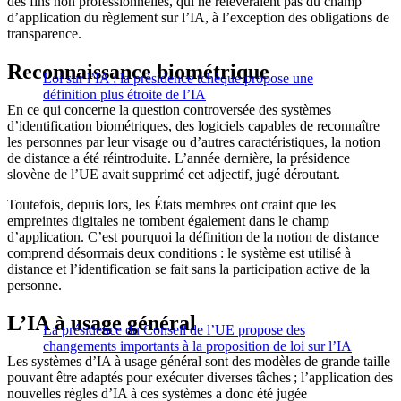
des fins non professionnelles, qui ne relèveraient pas du champ
d’application du règlement sur l’IA, à l’exception des obligations de
transparence.
Reconnaissance biométrique
Loi sur l’IA : la présidence tchèque propose une
définition plus étroite de l’IA
En ce qui concerne la question controversée des systèmes
d’identification biométriques, des logiciels capables de reconnaître
les personnes par leur visage ou d’autres caractéristiques, la notion
de distance a été réintroduite. L’année dernière, la présidence
slovène de l’UE avait supprimé cet adjectif, jugé déroutant.
Toutefois, depuis lors, les États membres ont craint que les
empreintes digitales ne tombent également dans le champ
d’application. C’est pourquoi la définition de la notion de distance
comprend désormais deux conditions : le système est utilisé à
distance et l’identification se fait sans la participation active de la
personne.
L’IA à usage général
La présidence du Conseil de l’UE propose des
changements importants à la proposition de loi sur l’IA
Les systèmes d’IA à usage général sont des modèles de grande taille
pouvant être adaptés pour exécuter diverses tâches ; l’application des
nouvelles règles d’IA à ces systèmes a donc été jugée