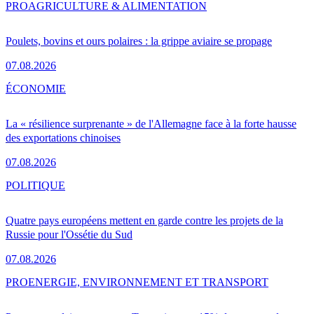
PRO
AGRICULTURE & ALIMENTATION
Poulets, bovins et ours polaires : la grippe aviaire se propage
07.08.2026
ÉCONOMIE
La « résilience surprenante » de l'Allemagne face à la forte hausse
des exportations chinoises
07.08.2026
POLITIQUE
Quatre pays européens mettent en garde contre les projets de la
Russie pour l'Ossétie du Sud
07.08.2026
PRO
ENERGIE, ENVIRONNEMENT ET TRANSPORT