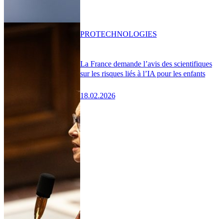
PRO
TECHNOLOGIES
La France demande l’avis des scientifiques
sur les risques liés à l’IA pour les enfants
18.02.2026