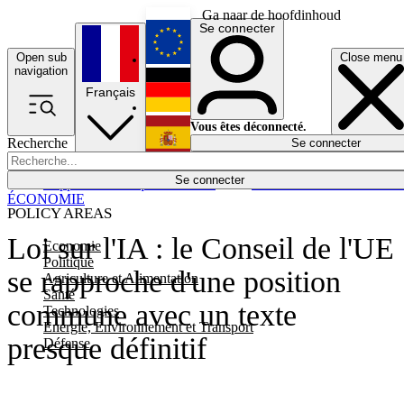
Ga naar de hoofdinhoud
Se connecter
Open sub
Close menu
English
navigation
Français
Deutsch
Vous êtes déconnecté.
Recherche
Se connecter
Español
Lumières éteintes
Se connecter
Rapporteur
Politique
Économie
Newsletters
Evénements
Em
ÉCONOMIE
POLICY AREAS
Loi sur l'IA : le Conseil de l'UE
Economie
Politique
se rapproche d'une position
Agriculture et Alimentation
Santé
commune avec un texte
Technologies
Energie, Environnement et Transport
presque définitif
Défense