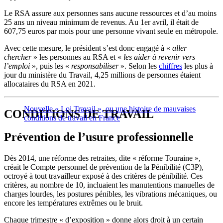
Le RSA assure aux personnes sans aucune ressources et d’au moins
25 ans un niveau minimum de revenus. Au 1er avril, il était de
607,75 euros par mois pour une personne vivant seule en métropole.
Avec cette mesure, le président s’est donc engagé à «
aller
chercher
» les personnes au RSA et «
les aider à revenir vers
l’emploi
», puis les «
responsabiliser
». Selon les
chiffres
les plus à
jour du ministère du Travail, 4,25 millions de personnes étaient
allocataires du RSA en 2021.
Nouvelle « Loi Travail », ou une histoire de mauvaises
CONDITIONS DE TRAVAIL
conditions de travail en France
Prévention de l’usure professionnelle
Dès 2014, une réforme des retraites, dite « réforme Touraine »,
créait le Compte personnel de prévention de la Pénibilité (C3P),
octroyé à tout travailleur exposé à des critères de pénibilité. Ces
critères, au nombre de 10, incluaient les manutentions manuelles de
charges lourdes, les postures pénibles, les vibrations mécaniques, ou
encore les températures extrêmes ou le bruit.
Chaque trimestre « d’exposition » donne alors droit à un certain