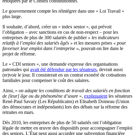
retoquées par le Conseil constitutionnel.
Le gouvernement compte les réintégrer dans une « Loi Travail »
plus large.
Il souhaite, d’abord, créer un « index senior », qui prévoit
l’obligation – avec sanctions en cas de non-respect – pour les
entreprises de plus de 300 salariés de publier
« les indicateurs
relatifs à l’emploi des salariés âgés »
et les mesures prises
« pour
favoriser leur emploi dans l’entreprise »
, pouvait-on lire dans le
projet de réforme.
Le « CDI seniors », une demande expresse des organisations
patronales qui
avait été défendue par les sénateurs
, devrait aussi
(re)voir le jour. Il consisterait en un contrat exonéré de cotisations
familiales pour compenser le coût des salaires.
Ainsi, «
on adapte les conditions de travail des salariés en fonction
de [leur] âge ou du phénomène d’usure
»,
expliquaient
les sénateurs
René-Paul Savary (Les Républicains) et Elisabeth Doineau (Union
des démocrates et indépendants) lors des débats sur la réforme des
retraites en mars.
Dès 2010, les entreprises de plus de 50 salariés ont l’obligation
légale de mettre en œuvre des dispositifs pour accompagner l’emploi
des seniors. L’État peut aussi accorder une subvention financière