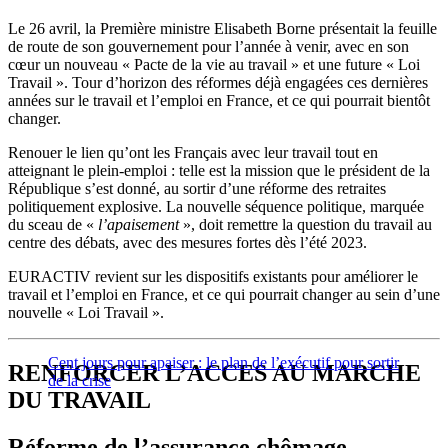
Le 26 avril, la Première ministre Elisabeth Borne présentait la feuille
de route de son gouvernement pour l’année à venir, avec en son
cœur un nouveau « Pacte de la vie au travail » et une future « Loi
Travail ». Tour d’horizon des réformes déjà engagées ces dernières
années sur le travail et l’emploi en France, et ce qui pourrait bientôt
changer.
Renouer le lien qu’ont les Français avec leur travail tout en
atteignant le plein-emploi : telle est la mission que le président de la
République s’est donné, au sortir d’une réforme des retraites
politiquement explosive. La nouvelle séquence politique, marquée
du sceau de «
l’apaisement
», doit remettre la question du travail au
centre des débats, avec des mesures fortes dès l’été 2023.
EURACTIV revient sur les dispositifs existants pour améliorer le
travail et l’emploi en France, et ce qui pourrait changer au sein d’une
nouvelle « Loi Travail ».
Cent jours pour apaiser : le plan de l’exécutif pour sortir
RENFORCER L’ACCES AU MARCHE
de la crise
DU TRAVAIL
Réforme de l’assurance chômage