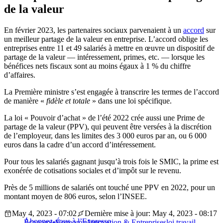
de la valeur
En février 2023, les partenaires sociaux parvenaient à un
accord
sur
un meilleur partage de la valeur en entreprise. L’accord oblige les
entreprises entre 11 et 49 salariés à mettre en œuvre un dispositif de
partage de la valeur — intéressement, primes, etc. — lorsque les
bénéfices nets fiscaux sont au moins égaux à 1 % du chiffre
d’affaires.
La Première ministre s’est engagée à transcrire les termes de l’accord
de manière «
fidèle et totale
» dans une loi spécifique.
La loi « Pouvoir d’achat » de l’été 2022 crée aussi une Prime de
partage de la valeur (PPV), qui peuvent être versées à la discrétion
de l’employeur, dans les limites des 3 000 euros par an, ou 6 000
euros dans la cadre d’un accord d’intéressement.
Pour tous les salariés gagnant jusqu’à trois fois le SMIC, la prime est
exonérée de cotisations sociales et d’impôt sur le revenu.
Près de 5 millions de salariés ont touché une PPV en 2022, pour un
montant moyen de 806 euros, selon l’INSEE.
May 4, 2023 - 07:02
Dernière mise à jour: May 4, 2023 - 08:17
Abonnez-vous à l’Expresso
Économie
Économie
Innovation & Entreprises
loi travail