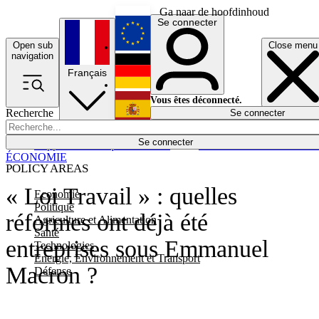
Ga naar de hoofdinhoud
Se connecter
Open sub
Close menu
English
navigation
Français
Deutsch
Vous êtes déconnecté.
Recherche
Se connecter
Español
Lumières éteintes
Se connecter
Rapporteur
Politique
Économie
Newsletters
Evénements
Em
ÉCONOMIE
POLICY AREAS
« Loi Travail » : quelles
Economie
Politique
réformes ont déjà été
Agriculture et Alimentation
Santé
entreprises sous Emmanuel
Technologies
Energie, Environnement et Transport
Macron ?
Défense