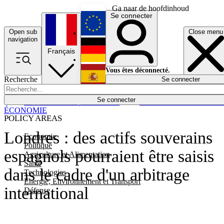
Ga naar de hoofdinhoud
Se connecter
Open sub
Close menu
English
navigation
Français
Deutsch
Vous êtes déconnecté.
Recherche
Se connecter
Español
Lumières éteintes
Se connecter
Rapporteur
Politique
Économie
Newsletters
Evénements
Em
ÉCONOMIE
POLICY AREAS
Londres : des actifs souverains
Economie
Politique
espagnols pourraient être saisis
Agriculture et Alimentation
Santé
dans le cadre d'un arbitrage
Technologies
Energie, Environnement et Transport
international
Défense