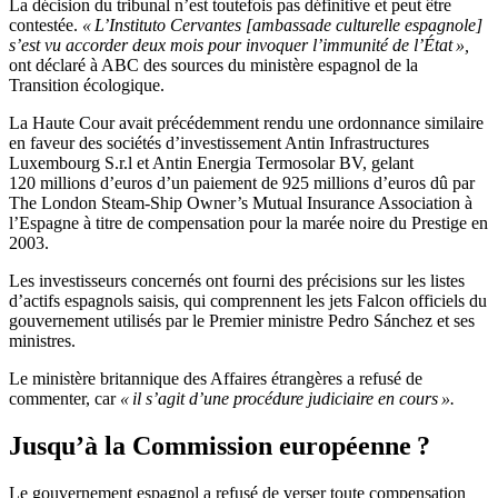
La décision du tribunal n’est toutefois pas définitive et peut être
contestée.
« L’Instituto Cervantes [ambassade culturelle espagnole]
s’est vu accorder deux mois pour invoquer l’immunité de l’État »,
ont déclaré à ABC des sources du ministère espagnol de la
Transition écologique.
La Haute Cour avait précédemment rendu une ordonnance similaire
en faveur des sociétés d’investissement Antin Infrastructures
Luxembourg S.r.l et Antin Energia Termosolar BV, gelant
120 millions d’euros d’un paiement de 925 millions d’euros dû par
The London Steam-Ship Owner’s Mutual Insurance Association à
l’Espagne à titre de compensation pour la marée noire du Prestige en
2003.
Les investisseurs concernés ont fourni des précisions sur les listes
d’actifs espagnols saisis, qui comprennent les jets Falcon officiels du
gouvernement utilisés par le Premier ministre Pedro Sánchez et ses
ministres.
Le ministère britannique des Affaires étrangères a refusé de
commenter, car
« il s’agit d’une procédure judiciaire en cours ».
Jusqu’à la Commission européenne ?
Le gouvernement espagnol a refusé de verser toute compensation