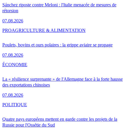
Sánchez riposte contre Meloni : l'Italie menacée de mesures de
rétorsion
07.08.2026
PRO
AGRICULTURE & ALIMENTATION
Poulets, bovins et ours polaires : la grippe aviaire se propage
07.08.2026
ÉCONOMIE
La « résilience surprenante » de l'Allemagne face à la forte hausse
des exportations chinoises
07.08.2026
POLITIQUE
Quatre pays européens mettent en garde contre les projets de la
Russie pour l'Ossétie du Sud