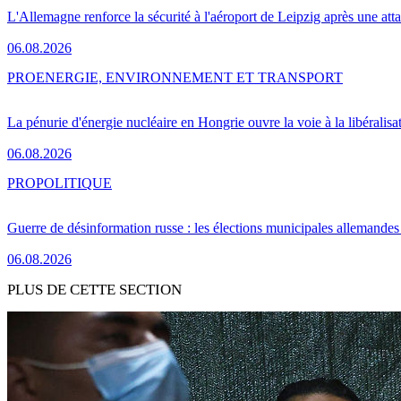
L'Allemagne renforce la sécurité à l'aéroport de Leipzig après une at
06.08.2026
PRO
ENERGIE, ENVIRONNEMENT ET TRANSPORT
La pénurie d'énergie nucléaire en Hongrie ouvre la voie à la libéralis
06.08.2026
PRO
POLITIQUE
Guerre de désinformation russe : les élections municipales allemandes 
06.08.2026
PLUS DE CETTE SECTION