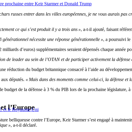
re prochaine entre Keir Starmer et Donald Trump
hars russes entrer dans les villes européennes, je ne vous aurais pas c
ement ce qui s’est produit il y a trois ans »
, a-t-il ajouté, faisant réfé
i générationnel nécessite une réponse générationnelle »
, a poursuivi le
2 milliards d’euros) supplémentaires seraient dépensés chaque année pou
on de leader au sein de l’OTAN et de participer activement la défense d
 une réduction du budget britannique consacré à l’aide au développemen
ré aux députés.
« Mais dans des moments comme celui-ci, la défense et la
e budget de la défense à 3 % du PIB lors de la prochaine législature, à 
 et l’Europe
’UE et le Royaume-Uni
ure belliqueuse contre l’Europe, Keir Starmer s’est engagé à maintenir 
ique »
, a-t-il déclaré.