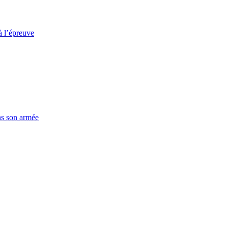
à l’épreuve
ns son armée