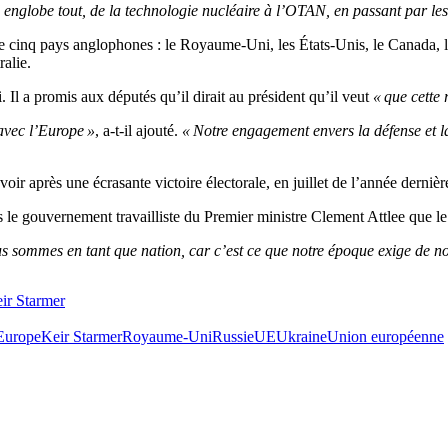
le englobe tout, de la technologie nucléaire à l’OTAN, en passant par l
re cinq pays anglophones : le Royaume-Uni, les États-Unis, le Canada,
ralie.
Il a promis aux députés qu’il dirait au président qu’il veut
« que cette 
avec l’Europe »
, a-t-il ajouté.
« Notre engagement envers la défense et la
oir après une écrasante victoire électorale, en juillet de l’année dernièr
sous le gouvernement travailliste du Premier ministre Clement Attlee 
s sommes en tant que nation, car c’est ce que notre époque exige de n
ir Starmer
Europe
Keir Starmer
Royaume-Uni
Russie
UE
Ukraine
Union européenne