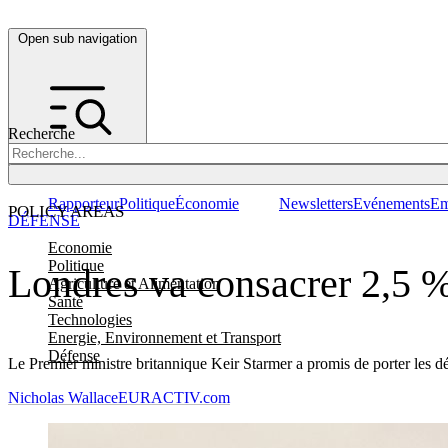
Open sub navigation
Recherche
Rapporteur
Politique
Économie
Newsletters
Evénements
Em
POLICY AREAS
DÉFENSE
Economie
Politique
Londres va consacrer 2,5 %
Agriculture et Alimentation
Santé
Technologies
Energie, Environnement et Transport
Défense
Le Premier ministre britannique Keir Starmer a promis de porter les 
Nicholas Wallace
EURACTIV.com