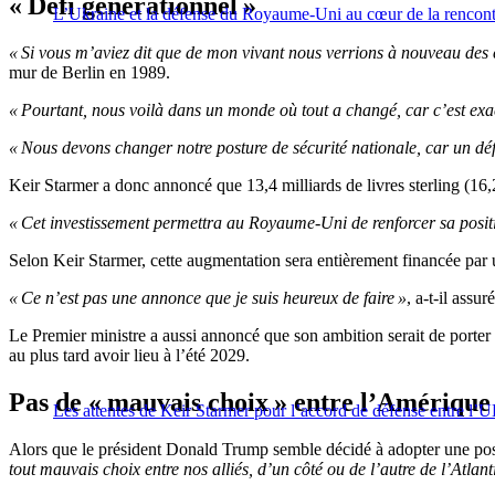
« Défi générationnel »
L’Ukraine et la défense du Royaume-Uni au cœur de la rencont
« Si vous m’aviez dit que de mon vivant nous verrions à nouveau des c
mur de Berlin en 1989.
« Pourtant, nous voilà dans un monde où tout a changé, car c’est exact
« Nous devons changer notre posture de sécurité nationale, car un déf
Keir Starmer a donc annoncé que 13,4 milliards de livres sterling (16,
« Cet investissement permettra au Royaume-Uni de renforcer sa positi
Selon Keir Starmer, cette augmentation sera entièrement financée par
« Ce n’est pas une annonce que je suis heureux de faire »
, a-t-il assu
Le Premier ministre a aussi annoncé que son ambition serait de porter l
au plus tard avoir lieu à l’été 2029.
Pas de « mauvais choix » entre l’Amérique
Les attentes de Keir Starmer pour l’accord de défense entre l
Alors que le président Donald Trump semble décidé à adopter une post
tout mauvais choix entre nos alliés, d’un côté ou de l’autre de l’Atlant