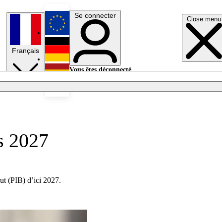
Se connecter
Close menu
English
Français
Deutsch
Vous êtes déconnecté.
Se connecter
Español
Lumières éteintes
s 2027
ut (PIB) d’ici 2027.