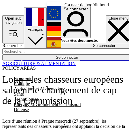
Ga naar de hoofdinhoud
Se connecter
Open sub
Close menu
English
navigation
Français
Deutsch
Vous êtes déconnecté.
Recherche
Se connecter
Español
Lumières éteintes
Se connecter
Rapporteur
Politique
Économie
Newsletters
Evénements
Em
AGRICULTURE & ALIMENTATION
POLICY AREAS
Loup : les chasseurs européens
Economie
Politique
saluent le changement de cap
Agriculture et Alimentation
Santé
de la Commission
Technologies
Energie, Environnement et Transport
Défense
Lors d’une réunion à Prague mercredi (27 septembre), les
représentants des chasseurs européens ont applaudi la décision de la