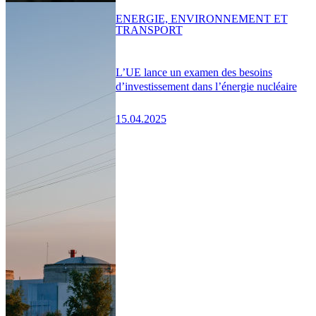
ENERGIE, ENVIRONNEMENT ET
TRANSPORT
L’UE lance un examen des besoins
d’investissement dans l’énergie nucléaire
15.04.2025