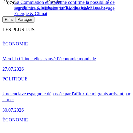
La Commission européenne confirme la possibilité de
07:04
23:52
modifier le statut du loup d’ici à la fin de l’année
Agriculture & Alimentation
Biodiversité
chasse
élevage
Energie & Climat
Print
Partager
LES PLUS LUS
ÉCONOMIE
Merci la Chine : elle a sauvé l’économie mondiale
27.07.2026
POLITIQUE
Une enclave espagnole dépassée par l'afflux de migrants arrivant par
la mer
30.07.2026
ÉCONOMIE