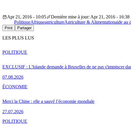
Apr 21, 2016 - 10:05
Dernière mise à jour: Apr 21, 2016 - 16:38
Politique
Afrique
agriculture
Agriculture & Alimentation
aide au
Print
Partager
LES PLUS LUS
POLITIQUE
EXCLUSIF : L'Islande demande à Bruxelles de ne pas s'immiscer dan
07.08.2026
ÉCONOMIE
Merci la Chine : elle a sauvé l’économie mondiale
27.07.2026
POLITIQUE