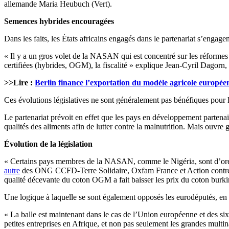
allemande Maria Heubuch (Vert).
Semences hybrides encouragées
Dans les faits, les États africains engagés dans le partenariat s’engagen
« Il y a un gros volet de la NASAN qui est concentré sur les réformes 
certifiées (hybrides, OGM), la fiscalité » explique Jean-Cyril Dagorn
>>Lire :
Berlin finance l’exportation du modèle agricole europée
Ces évolutions législatives ne sont généralement pas bénéfiques pour l
Le partenariat prévoit en effet que les pays en développement partenair
qualités des aliments afin de lutter contre la malnutrition. Mais ouvr
Évolution de la législation
« Certains pays membres de la NASAN, comme le Nigéria, sont d’ores 
autre
des ONG CCFD-Terre Solidaire, Oxfam France et Action contre la
qualité décevante du coton OGM a fait baisser les prix du coton burkin
Une logique à laquelle se sont également opposés les eurodéputés, en
« La balle est maintenant dans le cas de l’Union européenne et des six 
petites entreprises en Afrique, et non pas seulement les grandes multi