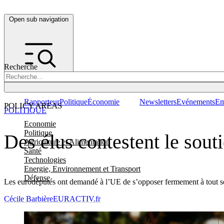
Open sub navigation
Recherche
Rapporteur
Politique
Économie
Newsletters
Evénements
Em
POLICY AREAS
POLITIQUE
Economie
Politique
Des élus contestent le sou
Agriculture et Alimentation
Santé
Technologies
Energie, Environnement et Transport
Défense
Les eurodéputés ont demandé à l’UE de s’opposer fermement à tout sout
Cécile Barbière
EURACTIV.fr