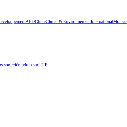
 développement
APD
Chine
Climat & Environnement
International
Monsan
s son référendum sur l'UE