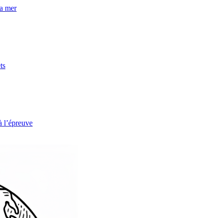
la mer
ts
à l’épreuve