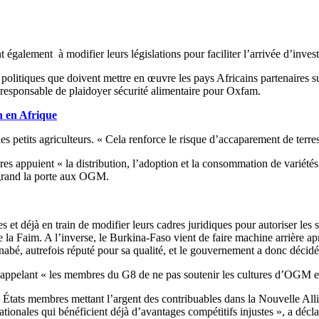
t également à modifier leurs législations pour faciliter l’arrivée d’invest
politiques que doivent mettre en œuvre les pays Africains partenaires su
, responsable de plaidoyer sécurité alimentaire pour Oxfam.
n en Afrique
es petits agriculteurs. « Cela renforce le risque d’accaparement de terr
es appuient « la distribution, l’adoption et la consommation de variétés 
e grand la porte aux OGM.
et déjà en train de modifier leurs cadres juridiques pour autoriser le
 Faim. A l’inverse, le Burkina-Faso vient de faire machine arrière a
abé, autrefois réputé pour sa qualité, et le gouvernement a donc décidé 
 appelant « les membres du G8 de ne pas soutenir les cultures d’OGM en
États membres mettant l’argent des contribuables dans la Nouvelle Allianc
nationales qui bénéficient déjà d’avantages compétitifs injustes », a déc