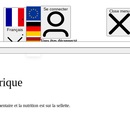
Se connecter
Close menu
English
Français
Deutsch
Vous êtes déconnecté.
Se connecter
Español
Lumières éteintes
rique
re et la nutrition est sur la sellette.