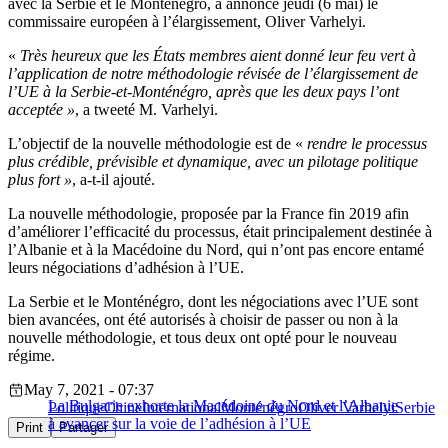
avec la Serbie et le Monténégro, a annoncé jeudi (6 mai) le
commissaire européen à l’élargissement, Oliver Varhelyi.
«
Très heureux que les États membres aient donné leur feu vert à
l’application de notre méthodologie révisée de l’élargissement de
l’UE à la Serbie-et-Monténégro, après que les deux pays l’ont
acceptée »
, a tweeté M. Varhelyi.
L’objectif de la nouvelle méthodologie est de «
rendre le processus
plus crédible, prévisible et dynamique, avec un pilotage politique
plus fort »
, a-t-il ajouté.
La nouvelle méthodologie, proposée par la France fin 2019 afin
d’améliorer l’efficacité du processus, était principalement destinée à
l’Albanie et à la Macédoine du Nord, qui n’ont pas encore entamé
leurs négociations d’adhésion à l’UE.
La Serbie et le Monténégro, dont les négociations avec l’UE sont
bien avancées, ont été autorisés à choisir de passer ou non à la
nouvelle méthodologie, et tous deux ont opté pour le nouveau
régime.
May 7, 2021 - 07:37
La Bulgarie exhorte la Macédoine du Nord et l’Albanie
Politique
Chine
International
Monténégro
Oliver Varhelyi
Serbie
à avancer sur la voie de l’adhésion à l’UE
Print
Partager