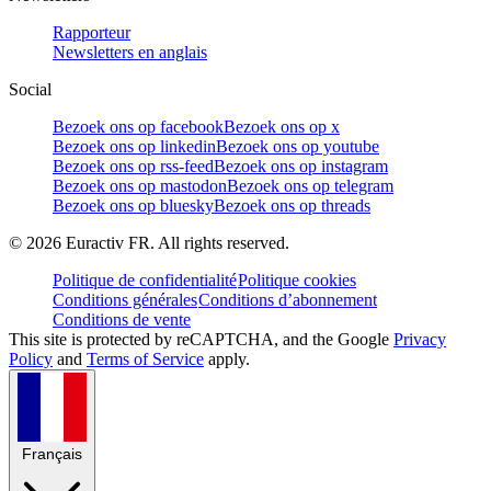
Rapporteur
Newsletters en anglais
Social
Bezoek ons op facebook
Bezoek ons op x
Bezoek ons op linkedin
Bezoek ons op youtube
Bezoek ons op rss-feed
Bezoek ons op instagram
Bezoek ons op mastodon
Bezoek ons op telegram
Bezoek ons op bluesky
Bezoek ons op threads
©
2026
Euractiv FR. All rights reserved.
Politique de confidentialité
Politique cookies
Conditions générales
Conditions d’abonnement
Conditions de vente
This site is protected by reCAPTCHA, and the Google
Privacy
Policy
and
Terms of Service
apply.
Français