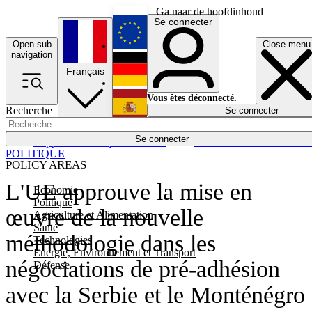
Ga naar de hoofdinhoud
Se connecter
Open sub
Close menu
English
navigation
Français
Deutsch
Vous êtes déconnecté.
Recherche
Se connecter
Español
Lumières éteintes
Se connecter
Rapporteur
Politique
Économie
Newsletters
Evénements
Em
POLITIQUE
POLICY AREAS
L'UE approuve la mise en
Economie
Politique
œuvre de la nouvelle
Agriculture et Alimentation
Santé
méthodologie dans les
Technologies
Energie, Environnement et Transport
négociations de pré-adhésion
Défense
avec la Serbie et le Monténégro