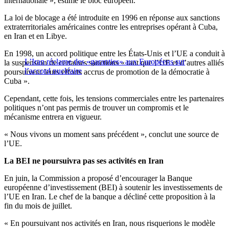
internationale », estime le bloc européen.
La loi de blocage a été introduite en 1996 en réponse aux sanctions
extraterritoriales américaines contre les entreprises opérant à Cuba,
en Iran et en Libye.
En 1998, un accord politique entre les États-Unis et l’UE a conduit à
L’Iran réclame des «garanties» aux Européens sur
la suspension de certaines sanctions « tant que l’UE et d’autres alliés
l’accord nucléaire
poursuivent leurs efforts accrus de promotion de la démocratie à
Cuba ».
Cependant, cette fois, les tensions commerciales entre les partenaires
politiques n’ont pas permis de trouver un compromis et le
mécanisme entrera en vigueur.
« Nous vivons un moment sans précédent », conclut une source de
l’UE.
La BEI ne poursuivra pas ses activités en Iran
En juin, la Commission a proposé d’encourager la Banque
européenne d’investissement (BEI) à soutenir les investissements de
l’UE en Iran. Le chef de la banque a décliné cette proposition à la
fin du mois de juillet.
« En poursuivant nos activités en Iran, nous risquerions le modèle