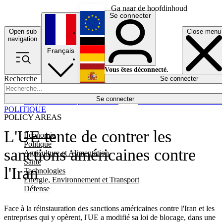
Ga naar de hoofdinhoud
Se connecter
Open sub
Close menu
English
navigation
Français
Deutsch
Vous êtes déconnecté.
Recherche
Se connecter
Español
Lumières éteintes
Se connecter
Rapporteur
Politique
Économie
Newsletters
Evénements
Em
POLITIQUE
POLICY AREAS
L'UE tente de contrer les
Economie
Politique
sanctions américaines contre
Agriculture et Alimentation
Santé
l'Iran
Technologies
Energie, Environnement et Transport
Défense
Face à la réinstauration des sanctions américaines contre l'Iran et les
entreprises qui y opèrent, l'UE a modifié sa loi de blocage, dans une