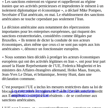
« Les sanctions entreront en vigueur et rappelleront au régime
iranien que ses activités pernicieuses et imprudentes le mènent à un
isolement diplomatique et économique », a déclaré Mike Pompeo,
Secrétaire d’État américain, en mai. Le rétablissement des sanctions
américaines ne touche cependant pas seulement l’Iran.
La décision américaine aura notamment des répercussions
importantes pour les entreprises européennes, qui risquent des
sanctions extraterritoriales, considérées comme illégales par
Bruxelles. « Ils tentent de dicter la conduite de nos acteurs
économiques, alors même que ceux-ci ne sont pas sujets aux lois
américaines », dénonce un fonctionnaire européen.
« Nous sommes bien décidés à protéger les acteurs économiques
européens qui ont des activités légitimes en Iran », ont pour leur part
assuré la Haute Représentante de l’UE, Federica Mogherini et les
ministres des Affaires étrangères allemand, Heiko Maas, français,
Jean-Yves Le Drian, et britannique, Jeremy Hunt, dans une
déclaration commune.
C’est pourquoi l’UE a inclus les mesures restrictives dans sa loi de
Les entreprises françaises mises à mal par les sanctions
blocage qui est entrée en vigueur le 7 août . Ce mécanisme interdit
américaines contre l’Iran
aux Européens – entreprises et résidents – de se conformer aux
sanctions américaines.