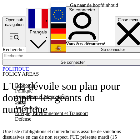
Ga naar de hoofdinhoud
Se connecter
Open sub
Close menu
English
navigation
Français
Deutsch
Vous êtes déconnecté.
Recherche
Se connecter
Español
Lumières éteintes
Se connecter
Rapporteur
Politique
Économie
Newsletters
Evénements
Em
POLITIQUE
POLICY AREAS
L'UE dévoile son plan pour
Economie
Politique
dompter les géants du
Agriculture et Alimentation
Santé
numérique
Technologies
Energie, Environnement et Transport
Défense
Une liste d'obligations et d'interdictions assortie de sanctions
dissuasives en cas de non respect, l'UE présente mardi (15