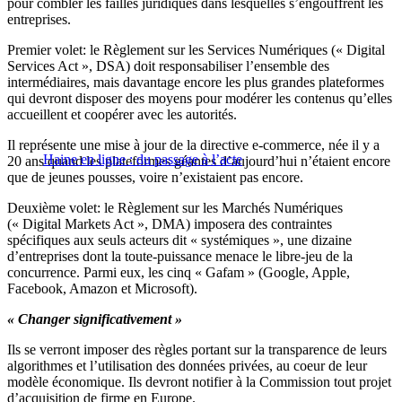
pour combler les failles juridiques dans lesquelles s’engouffrent les
entreprises.
Premier volet: le Règlement sur les Services Numériques (« Digital
Services Act », DSA) doit responsabiliser l’ensemble des
intermédiaires, mais davantage encore les plus grandes plateformes
qui devront disposer des moyens pour modérer les contenus qu’elles
accueillent et coopérer avec les autorités.
Il représente une mise à jour de la directive e-commerce, née il y a
Haine en ligne : du passage à l’acte
20 ans quand les plateformes géantes d’aujourd’hui n’étaient encore
que de jeunes pousses, voire n’existaient pas encore.
Deuxième volet: le Règlement sur les Marchés Numériques
(« Digital Markets Act », DMA) imposera des contraintes
spécifiques aux seuls acteurs dit « systémiques », une dizaine
d’entreprises dont la toute-puissance menace le libre-jeu de la
concurrence. Parmi eux, les cinq « Gafam » (Google, Apple,
Facebook, Amazon et Microsoft).
« Changer significativement »
Ils se verront imposer des règles portant sur la transparence de leurs
algorithmes et l’utilisation des données privées, au coeur de leur
modèle économique. Ils devront notifier à la Commission tout projet
d’acquisition de firme en Europe.