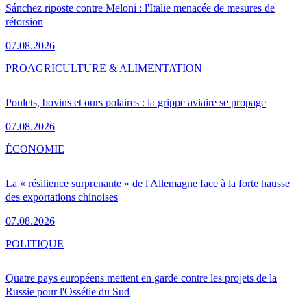
Sánchez riposte contre Meloni : l'Italie menacée de mesures de
rétorsion
07.08.2026
PRO
AGRICULTURE & ALIMENTATION
Poulets, bovins et ours polaires : la grippe aviaire se propage
07.08.2026
ÉCONOMIE
La « résilience surprenante » de l'Allemagne face à la forte hausse
des exportations chinoises
07.08.2026
POLITIQUE
Quatre pays européens mettent en garde contre les projets de la
Russie pour l'Ossétie du Sud