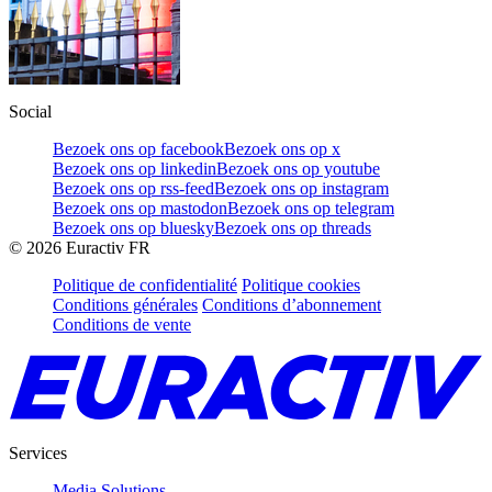
Social
Bezoek ons op facebook
Bezoek ons op x
Bezoek ons op linkedin
Bezoek ons op youtube
Bezoek ons op rss-feed
Bezoek ons op instagram
Bezoek ons op mastodon
Bezoek ons op telegram
Bezoek ons op bluesky
Bezoek ons op threads
©
2026
Euractiv FR
Politique de confidentialité
Politique cookies
Conditions générales
Conditions d’abonnement
Conditions de vente
Services
Media Solutions