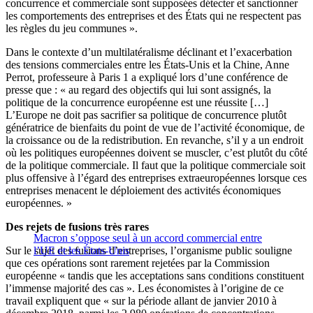
concurrence et commerciale sont supposées détecter et sanctionner
les comportements des entreprises et des États qui ne respectent pas
les règles du jeu communes ».
Dans le contexte d’un multilatéralisme déclinant et l’exacerbation
des tensions commerciales entre les États-Unis et la Chine, Anne
Perrot, professeure à Paris 1 a expliqué lors d’une conférence de
presse que : « au regard des objectifs qui lui sont assignés, la
politique de la concurrence européenne est une réussite […]
L’Europe ne doit pas sacrifier sa politique de concurrence plutôt
génératrice de bienfaits du point de vue de l’activité économique, de
la croissance ou de la redistribution. En revanche, s’il y a un endroit
où les politiques européennes doivent se muscler, c’est plutôt du côté
de la politique commerciale. Il faut que la politique commerciale soit
plus offensive à l’égard des entreprises extraeuropéennes lorsque ces
entreprises menacent le déploiement des activités économiques
européennes. »
Des rejets de fusions très rares
Macron s’oppose seul à un accord commercial entre
Sur le sujet des fusions d’entreprises, l’organisme public souligne
l’UE et les États-Unis
que ces opérations sont rarement rejetées par la Commission
européenne « tandis que les acceptations sans conditions constituent
l’immense majorité des cas ». Les économistes à l’origine de ce
travail expliquent que « sur la période allant de janvier 2010 à