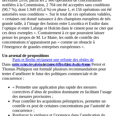
décembre 2018, parmi les 2 980 opérations de concentrations
notifiées à la Commission, 2 704 ont été acceptées sans conditions
(90,7 %), dont 1.949 (65,4 %) en phase 1, et 156 opérations ont été
autorisées sous conditions ». Sur le total de ces opérations validées,
« certaines ont donné naissance à des champions européens de très
grande taille, à l’image des fusions entre Luxottica et Essilor dans
l’optique et entre Lafarge et Holcim dans le ciment pour ne citer que
ces deux exemples ». Contrairement à ce que pourraient laisser
penser les propos de M. Le Maire, les outils de contrôle des
concentrations n’apparaissent pas « comme un obstacle à
l’émergence de grandes entreprises européennes ».
Un arsenal de propositions
Paris et Berlin réclament une refonte des règles de
Dans cette note, les économistes Sébastien Jean, Anne Perrot et
concurrence après le camouflet Alstom-Siemens
Thomas Philippon ont formulé plusieurs recommandations pour
tenter d’améliorer le futur des politiques commerciale et de
concurrence :
« Permettre une application plus rapide des mesures
correctives d’abus de position dominante en facilitant l’usage
des mesures provisoires ;
Pour contrôler les acquisitions préemptrices, permettre un
contrôle ex post de certaines concentrations par l’autorité de
concurrence ;
Renforcer la vigilance et l’exigence dans l’application du