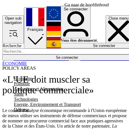
Ga naar de hoofdinhoud
Se connecter
Open sub
Close menu
English
navigation
Français
Deutsch
Vous êtes déconnecté.
Recherche
Se connecter
Español
Lumières éteintes
Se connecter
Rapporteur
Politique
Économie
Newsletters
Evénements
Em
ÉCONOMIE
POLICY AREAS
«L’UE doit muscler sa
Economie
Politique
politique commerciale»
Agriculture et Alimentation
Santé
Technologies
Energie, Environnement et Transport
Défense
Le conseil d'analyse économique recommande à l'Union européenne
de mieux utiliser ses instruments de défense commerciaux et propose
de nommer un procureur commercial face aux pratiques agressives
de la Chine et des États-Unis. Un article de notre partenaire,
La