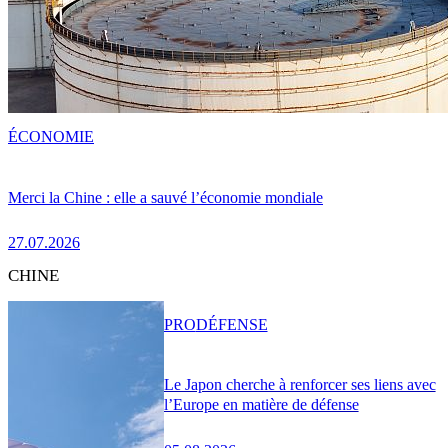
ÉCONOMIE
Merci la Chine : elle a sauvé l’économie mondiale
27.07.2026
CHINE
PRO
DÉFENSE
Le Japon cherche à renforcer ses liens avec
l’Europe en matière de défense