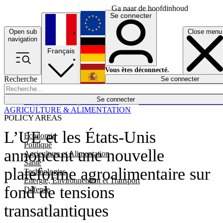
Ga naar de hoofdinhoud
Se connecter
Open sub
Close menu
English
navigation
Français
Deutsch
Vous êtes déconnecté.
Recherche
Se connecter
Español
Lumières éteintes
Se connecter
Rapporteur
Politique
Économie
Newsletters
Evénements
Em
AGRICULTURE & ALIMENTATION
POLICY AREAS
L’UE et les États-Unis
Economie
Politique
annoncent une nouvelle
Agriculture et Alimentation
Santé
plateforme agroalimentaire sur
Technologies
Energie, Environnement et Transport
fond de tensions
Défense
transatlantiques