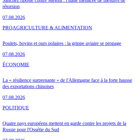
Sánchez riposte contre Meloni : l'Italie menacée de mesures de
rétorsion
07.08.2026
PRO
AGRICULTURE & ALIMENTATION
Poulets, bovins et ours polaires : la grippe aviaire se propage
07.08.2026
ÉCONOMIE
La « résilience surprenante » de l'Allemagne face à la forte hausse
des exportations chinoises
07.08.2026
POLITIQUE
Quatre pays européens mettent en garde contre les projets de la
Russie pour l'Ossétie du Sud