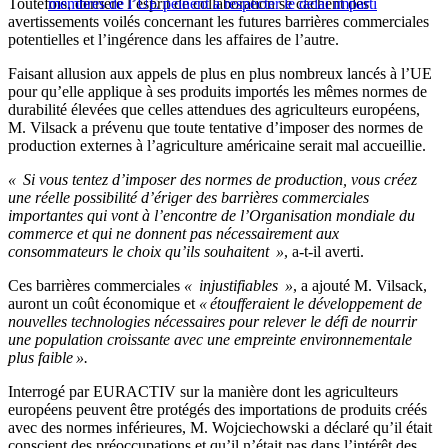
Toutefois, derrière l’esprit de collaboration se cachent des
membres de l’UE peinent à respecter le délai imparti
avertissements voilés concernant les futures barrières commerciales
potentielles et l’ingérence dans les affaires de l’autre.
Faisant allusion aux appels de plus en plus nombreux lancés à l’UE
pour qu’elle applique à ses produits importés les mêmes normes de
durabilité élevées que celles attendues des agriculteurs européens,
M. Vilsack a prévenu que toute tentative d’imposer des normes de
production externes à l’agriculture américaine serait mal accueillie.
« Si vous tentez d’imposer des normes de production, vous créez
une réelle possibilité d’ériger des barrières commerciales
importantes qui vont à l’encontre de l’Organisation mondiale du
commerce et qui ne donnent pas nécessairement aux
consommateurs le choix qu’ils souhaitent »
, a-t-il averti.
Ces barrières commerciales
« injustifiables »
, a ajouté M. Vilsack,
auront un coût économique et
« étoufferaient le développement de
nouvelles technologies nécessaires pour relever le défi de nourrir
une population croissante avec une empreinte environnementale
plus faible ».
Interrogé par EURACTIV sur la manière dont les agriculteurs
européens peuvent être protégés des importations de produits créés
avec des normes inférieures, M. Wojciechowski a déclaré qu’il était
conscient des préoccupations et qu’il n’était pas dans l’intérêt des