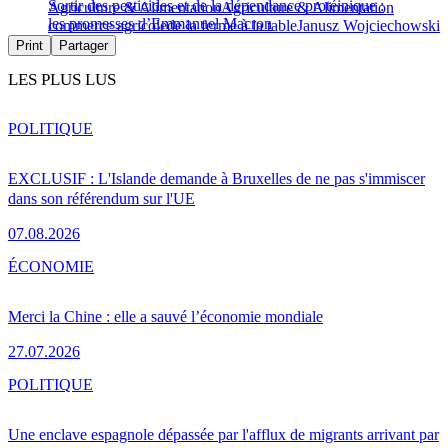
Sortir des pesticides et de la dépendance protéinique :
Agriculture & Alimentation
Agriculture & Alimentation
les promesses d’Emmanuel Macron
commerce agricole
de la ferme à la table
Janusz Wojciechowski
Print
Partager
LES PLUS LUS
POLITIQUE
EXCLUSIF : L'Islande demande à Bruxelles de ne pas s'immiscer
dans son référendum sur l'UE
07.08.2026
ÉCONOMIE
Merci la Chine : elle a sauvé l’économie mondiale
27.07.2026
POLITIQUE
Une enclave espagnole dépassée par l'afflux de migrants arrivant par