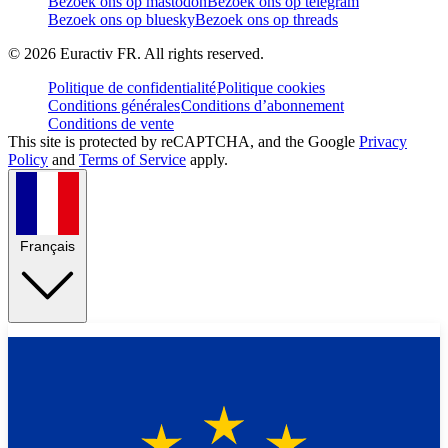
Bezoek ons op mastodon
Bezoek ons op telegram
Bezoek ons op bluesky
Bezoek ons op threads
©
2026
Euractiv FR. All rights reserved.
Politique de confidentialité
Politique cookies
Conditions générales
Conditions d’abonnement
Conditions de vente
This site is protected by reCAPTCHA, and the Google
Privacy
Policy
and
Terms of Service
apply.
Français