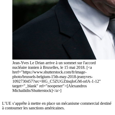
Jean-Yves Le Drian arrive à un sommet sur l'accord
nucléaire iranien à Bruxelles, le 15 mai 2018. [<a
href="https://www.shutterstock.com/fr/image-
photo/brussels-belgium-15th-may-2018-jeanyves-
1092730457?src=HG_C5ZUGZtisqIoGM-orlA-1-12"
target="_blank" rel="noopener">[Alexandros
Michailidis/Shutterstock]</a>]
L’UE s’apprête à mettre en place un mécanisme commercial destiné
à contourner les sanctions américaines.