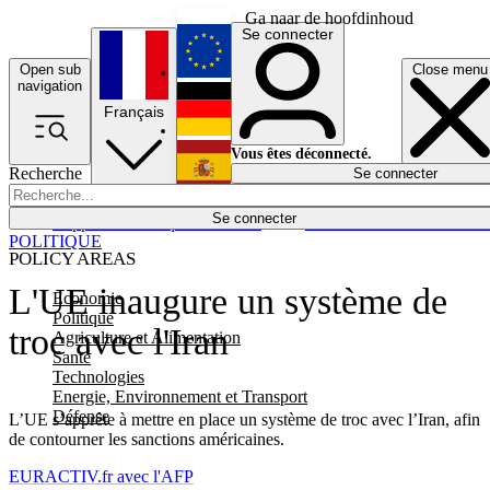
Ga naar de hoofdinhoud
Se connecter
Open sub
Close menu
English
navigation
Français
Deutsch
Vous êtes déconnecté.
Recherche
Se connecter
Español
Lumières éteintes
Se connecter
Rapporteur
Politique
Économie
Newsletters
Evénements
Em
POLITIQUE
POLICY AREAS
L'UE inaugure un système de
Economie
Politique
troc avec l'Iran
Agriculture et Alimentation
Santé
Technologies
Energie, Environnement et Transport
Défense
L’UE s’apprête à mettre en place un système de troc avec l’Iran, afin
de contourner les sanctions américaines.
EURACTIV.fr avec l'AFP