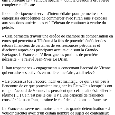
elle a présenté ce « véhicule spécial », dont la création s’est avérée
complexe et délicate.
Il doit théoriquement servir d’intermédiaire pour permettre aux
entreprises européennes de commercer avec l’Iran sans s’exposer
aux sanctions américaines et à Téhéran de continuer à vendre du
pétrole.
« Cela permettra d’avoir une espèce de chambre de compensation en
euros qui permettra à Téhéran à la fois de pouvoir bénéficier des
retours financiers de certaines de ses ressources pétrolières et
d’acheter auprès des principaux acteurs que sont la Grande-
Bretagne, la France et l’Allemagne les produits de première
nécessité », a relevé Jean-Yves Le Drian.
L’Iran respecte ses « engagements » concernant l’accord de Vienne
qui encadre ses activités en matière nucléaire, a-t-il relevé.
« Le processus [de l’accord, ndlr] est maintenu, ce qui va un peu à
l’encontre de ce que pouvaient imaginer les États-Unis lorsqu’ils ont
rompu l’accord de Vienne. Ils pensaient que cela allait déstabiliser le
régime […] Ce n’est pas le cas, il y a une capacité de résilience
considérable » en Iran, a estimé le chef de la diplomatie française.
La France conserve néanmoins une « très grande détermination » à
vouloir discuter avec d’un certain nombre de sujets de contentieux