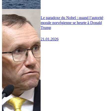
Le paradoxe du Nobel : quand l’autorité
morale norvégienne se heurte à Donald
Trump
21.01.2026