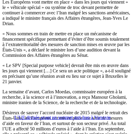
Les Européens vont mettre en place « dans les jours qui viennent »
le « véhicule spécial » ou système de troc devant permettre de
continuer à commercer avec l’Iran malgré les sanctions américaines,
a indiqué le ministre français des Affaires étrangères, Jean-Yves Le
Drian.
« Nous sommes en train de mettre en place un mécanisme de
financement spécifique permettant d’éviter d’être soumis totalement
à l’extraterritorialité des mesures de sanction mises en œuvre par les
États-Unis », a déclaré le ministre lors d’une audition devant la
Commission des Affaires étrangères au Sénat.
« Le SPV [Special purpose vehicle] devrait être mis en œuvre dans
les jours qui viennent […] Ce sera un acte politique », a-t-il souligné
en précisant qu’une réunion avait eu lieu sur ce sujet à Bruxelles le
21 janvier.
La semaine d’avant, Carlos Moedas, commissaire européen à la
recherche, à la science et à l’innovation, a reçu Mansour Gholami,
ministre iranien de la Science, de la recherche et de la technologie.
Désireux de sauver l’accord nucléaire de 2015 malgré le retrait des
L’UE divisée avant un sommet anti-Iran à Varsovie
États-Unis, les Européens ont mis en place une série de mesures
d’aide en faveur de l’Iran, et surtout de son secteur privé. Au total
l’UE a affecté 50 millions d’euros à l’aide à l’Iran. En septembre,