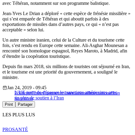
avec Téhéran, notamment sur son programme balistique.
Jean-Yves Le Drian a déploré « cette espèce de frénésie missilière »
qui s’est emparée de Téhéran et qui aboutit parfois à des
exportations de missiles dans d’autres pays, ce qui « n’est pas
acceptable » selon lui.
Un autre ministre iranien, celui de la Culture et du tourisme cette
fois, s’est rendu en Europe cette semaine. Ali-Asghar Mounesan a
rencontré son homologue espagnol, Reyes Maroto, à Madrid, afin
d’étendre la coopération touristique.
Depuis fin mars 2018, six millions de touristes ont séjourné en Iran,
et le tourisme est une priorité du gouvernement, a souligné le
ministre.
Jan 24, 2019 - 09:45
L’UE tente de dépasser les sanctions américaines avec
Politique
Chine
Commerce International
International
Iran
un plan de soutien à l’Iran
Sanctions
Print
Partager
LES PLUS LUS
PRO
SANTÉ