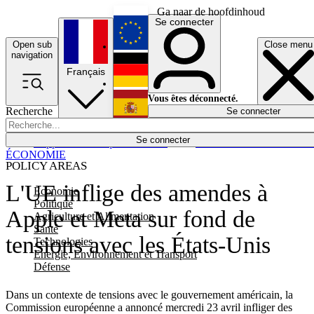
Ga naar de hoofdinhoud
Se connecter
Open sub
Close menu
English
navigation
Français
Deutsch
Vous êtes déconnecté.
Recherche
Se connecter
Español
Lumières éteintes
Se connecter
Rapporteur
Politique
Économie
Newsletters
Evénements
Em
ÉCONOMIE
POLICY AREAS
L'UE inflige des amendes à
Economie
Politique
Apple et Meta sur fond de
Agriculture et Alimentation
Santé
tensions avec les États-Unis
Technologies
Energie, Environnement et Transport
Défense
Dans un contexte de tensions avec le gouvernement américain, la
Commission européenne a annoncé mercredi 23 avril infliger des