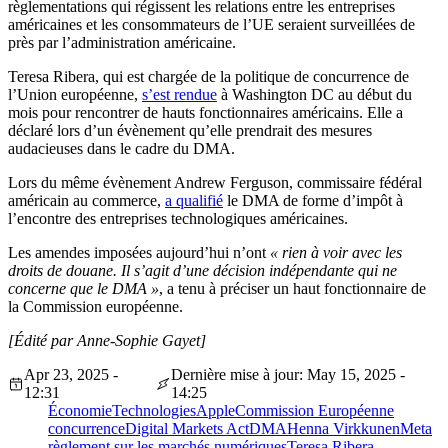
règlementations qui régissent les relations entre les entreprises
américaines et les consommateurs de l’UE seraient surveillées de
près par l’administration américaine.
Teresa Ribera, qui est chargée de la politique de concurrence de
l’Union européenne,
s’est rendue
à Washington DC au début du
mois pour rencontrer de hauts fonctionnaires américains. Elle a
déclaré lors d’un évènement qu’elle prendrait des mesures
audacieuses dans le cadre du DMA.
Lors du même évènement Andrew Ferguson, commissaire fédéral
américain au commerce,
a qualifié
le DMA de forme d’impôt à
l’encontre des entreprises technologiques américaines.
Les amendes imposées aujourd’hui n’ont
« rien à voir avec les
droits de douane. Il s’agit d’une décision indépendante qui ne
concerne que le DMA »
, a tenu à préciser un haut fonctionnaire de
la Commission européenne.
[Édité par Anne-Sophie Gayet]
Apr 23, 2025 -
Dernière mise à jour: May 15, 2025 -
12:31
14:25
Économie
Technologies
Apple
Commission Européenne
concurrence
Digital Markets Act
DMA
Henna Virkkunen
Meta
règlement sur les marchés numériques
Teresa Ribera