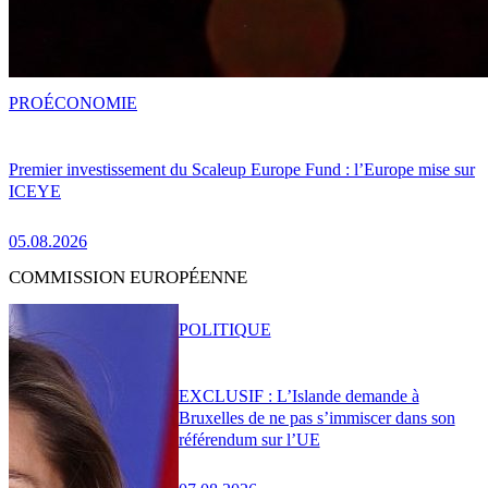
PRO
ÉCONOMIE
Premier investissement du Scaleup Europe Fund : l’Europe mise sur
ICEYE
05.08.2026
COMMISSION EUROPÉENNE
POLITIQUE
EXCLUSIF : L’Islande demande à
Bruxelles de ne pas s’immiscer dans son
référendum sur l’UE