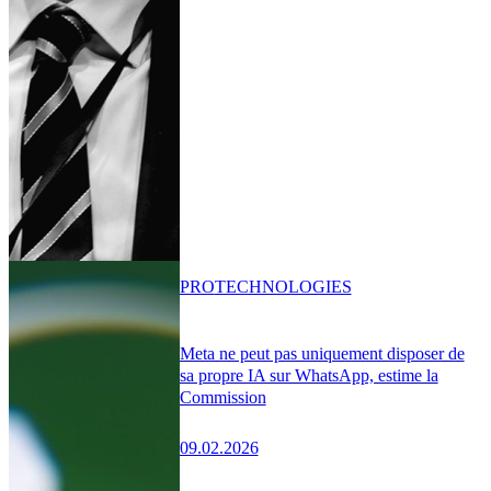
PRO
TECHNOLOGIES
Meta ne peut pas uniquement disposer de
sa propre IA sur WhatsApp, estime la
Commission
09.02.2026