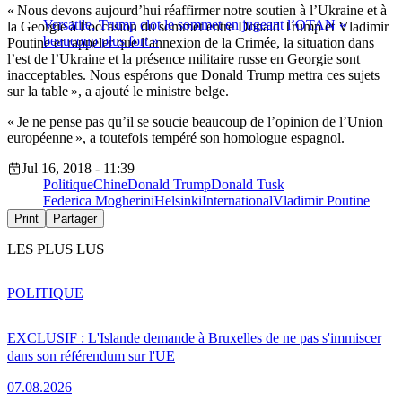
« Nous devons aujourd’hui réaffirmer notre soutien à l’Ukraine et à
Versatile, Trump clot le sommet en jugeant l’OTAN «
la Georgie à l’occasion du sommet entre Donald Trump et Vladimir
beaucoup plus fort »
Poutine et rappeler que l’annexion de la Crimée, la situation dans
l’est de l’Ukraine et la présence militaire russe en Georgie sont
inacceptables. Nous espérons que Donald Trump mettra ces sujets
sur la table », a ajouté le ministre belge.
« Je ne pense pas qu’il se soucie beaucoup de l’opinion de l’Union
européenne », a toutefois tempéré son homologue espagnol.
Jul 16, 2018 - 11:39
Politique
Chine
Donald Trump
Donald Tusk
Federica Mogherini
Helsinki
International
Vladimir Poutine
Print
Partager
LES PLUS LUS
POLITIQUE
EXCLUSIF : L'Islande demande à Bruxelles de ne pas s'immiscer
dans son référendum sur l'UE
07.08.2026