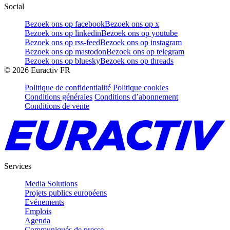
Social
Bezoek ons op facebook
Bezoek ons op x
Bezoek ons op linkedin
Bezoek ons op youtube
Bezoek ons op rss-feed
Bezoek ons op instagram
Bezoek ons op mastodon
Bezoek ons op telegram
Bezoek ons op bluesky
Bezoek ons op threads
©
2026
Euractiv FR
Politique de confidentialité
Politique cookies
Conditions générales
Conditions d’abonnement
Conditions de vente
Services
Media Solutions
Projets publics européens
Evénements
Emplois
Agenda
Communiqués de presse