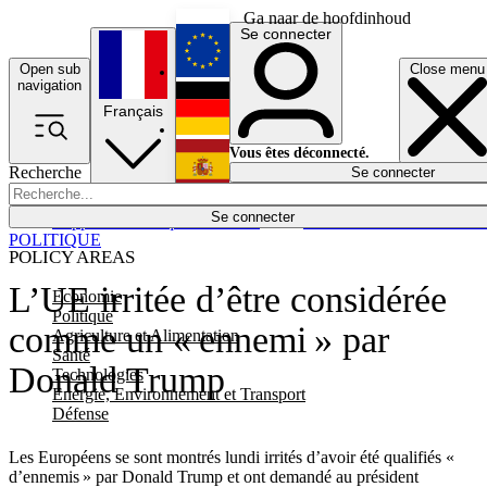
Ga naar de hoofdinhoud
Se connecter
Open sub
Close menu
English
navigation
Français
Deutsch
Vous êtes déconnecté.
Recherche
Se connecter
Español
Lumières éteintes
Se connecter
Rapporteur
Politique
Économie
Newsletters
Evénements
Em
POLITIQUE
POLICY AREAS
L’UE irritée d’être considérée
Economie
Politique
comme un « ennemi » par
Agriculture et Alimentation
Santé
Donald Trump
Technologies
Energie, Environnement et Transport
Défense
Les Européens se sont montrés lundi irrités d’avoir été qualifiés «
d’ennemis » par Donald Trump et ont demandé au président