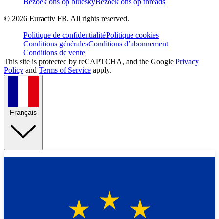
Bezoek ons op bluesky
Bezoek ons op threads
©
2026
Euractiv FR. All rights reserved.
Politique de confidentialité
Politique cookies
Conditions générales
Conditions d’abonnement
Conditions de vente
This site is protected by reCAPTCHA, and the Google
Privacy
Policy
and
Terms of Service
apply.
Français