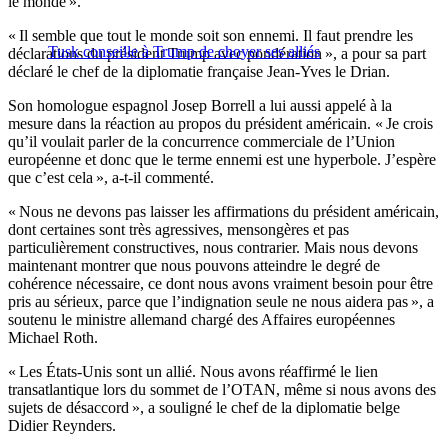
le monde ».
« Il semble que tout le monde soit son ennemi. Il faut prendre les
Tusk conseille à Trump de choyer ses alliés
déclarations du président Trump avec pondération », a pour sa part
déclaré le chef de la diplomatie française Jean-Yves le Drian.
Son homologue espagnol Josep Borrell a lui aussi appelé à la
mesure dans la réaction au propos du président américain. « Je crois
qu’il voulait parler de la concurrence commerciale de l’Union
européenne et donc que le terme ennemi est une hyperbole. J’espère
que c’est cela », a-t-il commenté.
« Nous ne devons pas laisser les affirmations du président américain,
dont certaines sont très agressives, mensongères et pas
particulièrement constructives, nous contrarier. Mais nous devons
maintenant montrer que nous pouvons atteindre le degré de
cohérence nécessaire, ce dont nous avons vraiment besoin pour être
pris au sérieux, parce que l’indignation seule ne nous aidera pas », a
soutenu le ministre allemand chargé des Affaires européennes
Michael Roth.
« Les États-Unis sont un allié. Nous avons réaffirmé le lien
transatlantique lors du sommet de l’OTAN, même si nous avons des
sujets de désaccord », a souligné le chef de la diplomatie belge
Didier Reynders.