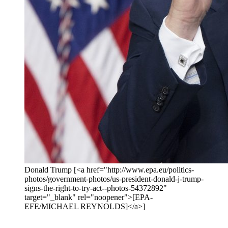
Donald Trump [<a href="http://www.epa.eu/politics-
photos/government-photos/us-president-donald-j-trump-
signs-the-right-to-try-act--photos-54372892"
target="_blank" rel="noopener">[EPA-
EFE/MICHAEL REYNOLDS]</a>]