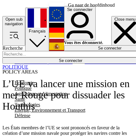
Ga naar de hoofdinhoud
Se connecter
Open sub
Close menu
English
navigation
Français
Deutsch
Vous êtes déconnecté.
Recherche
Se connecter
Español
Lumières éteintes
Se connecter
Rapporteur
Politique
Économie
Newsletters
Evénements
Em
POLITIQUE
POLICY AREAS
L’UE va lancer une mission en
Economie
Politique
mer Rouge pour dissuader les
Agriculture et Alimentation
Santé
Houthis
Technologies
Energie, Environnement et Transport
Défense
Les États membres de l’UE se sont prononcés en faveur de la
création d’une mission navale pour protéger les navires contre les