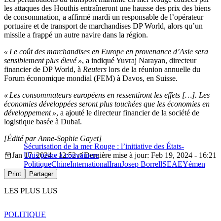
les attaques des Houthis entraîneront une hausse des prix des biens
de consommation, a affirmé mardi un responsable de l’opérateur
portuaire et de transport de marchandises DP World, alors qu’un
missile a frappé un autre navire dans la région.
« Le coût des marchandises en Europe en provenance d’Asie sera
sensiblement plus élevé »
, a indiqué Yuvraj Narayan, directeur
financier de DP World, à
Reuters
lors de la réunion annuelle du
Forum économique mondial (FEM) à Davos, en Suisse.
« Les consommateurs européens en ressentiront les effets […]. Les
économies développées seront plus touchées que les économies en
développement »
, a ajouté le directeur financier de la société de
logistique basée à Dubaï.
[Édité par Anne-Sophie Gayet]
Sécurisation de la mer Rouge : l’initiative des États-
Jan 17, 2024 - 12:52
Unis peine à convaincre
Dernière mise à jour: Feb 19, 2024 - 16:21
Politique
Chine
International
Iran
Josep Borrell
SEAE
Yémen
Print
Partager
LES PLUS LUS
POLITIQUE