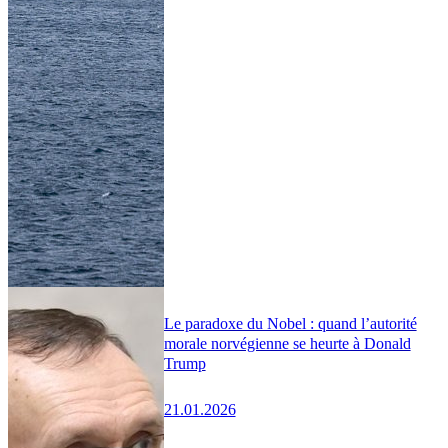
Le paradoxe du Nobel : quand l’autorité
morale norvégienne se heurte à Donald
Trump
21.01.2026