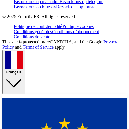
Bezoek ons op mastodon
Bezoek ons op telegram
Bezoek ons op bluesky
Bezoek ons op threads
©
2026
Euractiv FR. All rights reserved.
Politique de confidentialité
Politique cookies
Conditions générales
Conditions d’abonnement
Conditions de vente
This site is protected by reCAPTCHA, and the Google
Privacy
Policy
and
Terms of Service
apply.
Français