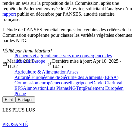
rendre un avis sur la proposition de la Commission, après une
requête du Parlement envoyée le 22 février, sollicitant l’analyse d’un
rapport
publié en décembre par l’ANSES, autorité sanitaire
française.
L’étude de l’ANSES remettait en question certains des critères de la
Commission européenne pour classer les variétés végétales obtenues
par les NTG.
[Édité par Anna Martino]
Pêcheurs et agriculteurs : vers une convergence des
Mar 28, 2024 -
luttes en Europe
Dernière mise à jour: Apr 10, 2025 -
11:32
14:55
Agriculture & Alimentation
Anses
Autorité Européenne de Sécurité des Aliments (EFSA)
Commission européene
conseil agripeche
David Clarinval
EFSA
innovation
Luis Planas
NGT
ntg
Parlement Européen
Pêche
Print
Partager
LES PLUS LUS
PRO
SANTÉ