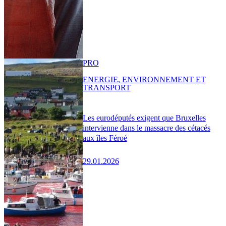
PRO
ENERGIE, ENVIRONNEMENT ET
TRANSPORT
Les eurodéputés exigent que Bruxelles
intervienne dans le massacre des cétacés
aux îles Féroé
29.01.2026