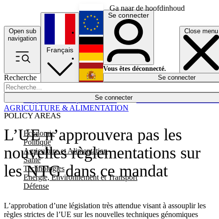
Ga naar de hoofdinhoud
Se connecter
Open sub
Close menu
English
navigation
Français
Deutsch
Vous êtes déconnecté.
Recherche
Se connecter
Español
Lumières éteintes
Se connecter
Rapporteur
Politique
Économie
Newsletters
Evénements
Em
AGRICULTURE & ALIMENTATION
POLICY AREAS
L’UE n’approuvera pas les
Economie
Politique
nouvelles règlementations sur
Agriculture et Alimentation
Santé
les NTG dans ce mandat
Technologies
Energie, Environnement et Transport
Défense
L’approbation d’une législation très attendue visant à assouplir les
règles strictes de l’UE sur les nouvelles techniques génomiques